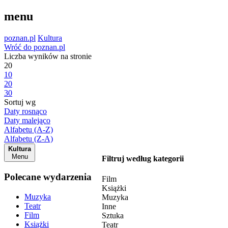
menu
poznan.pl
Kultura
Wróć do poznan.pl
Liczba wyników na stronie
20
10
20
30
Sortuj wg
Daty rosnąco
Daty malejąco
Alfabetu (A-Z)
Alfabetu (Z-A)
Kultura
Menu
Filtruj według kategorii
Polecane wydarzenia
Film
Książki
Muzyka
Muzyka
Teatr
Inne
Film
Sztuka
Książki
Teatr