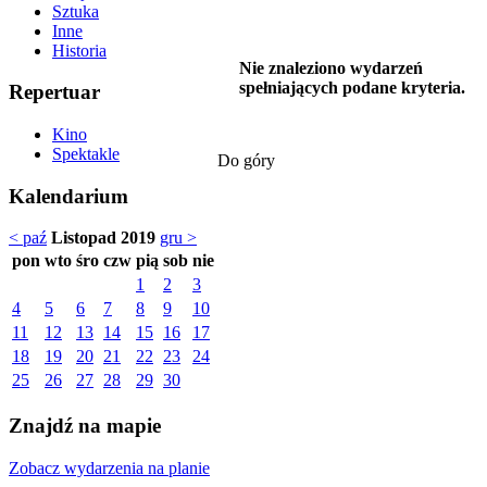
Sztuka
Inne
Historia
Nie znaleziono wydarzeń
spełniających podane kryteria.
Repertuar
Kino
Spektakle
Do góry
Kalendarium
< paź
Listopad 2019
gru >
pon
wto
śro
czw
pią
sob
nie
1
2
3
4
5
6
7
8
9
10
11
12
13
14
15
16
17
18
19
20
21
22
23
24
25
26
27
28
29
30
Znajdź na mapie
Zobacz wydarzenia na planie