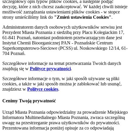
szczegółowy opis typów plików cookies, a następnie podjąć
decyzję, które z nich chcesz zaakceptować. W każdej chwili istnieje
możliwość zarządzania ustawieniami plików cookies - w stopce
strony umieściliśmy link do
"Zmień ustawienia Cookies"
.
Administratorem danych osobowych użytkowników serwisu jest
Prezydent Miasta Poznania z siedzibą przy Placu Kolegiackim 17,
61-841 Poznań, natomiast podmiotem przetwarzającym dane jest
Instytut Chemii Bioorganicznej PAN - Poznańskie Centrum
Superkomputerowo-Sieciowe (PCSS) ul. Noskowskiego 12/14, 61-
704 Poznań.
Szczegółowe informacje na temat przetwarzania Twoich danych
znajdują się w
Polityce prywatności
.
Szczegółowe informacje o tym, w jaki sposób używane są pliki
cookies, a także w jaki sposób można je zablokować lub usunąć,
znajdziesz w
Polityce cookies
.
Cenimy Twoją prywatność
Urząd Miasta Poznania odpowiedzialny za prowadzenie Miejskiego
Informatora Multimedialnego Miasta Poznania, zwraca szczególną
uwagę na przestrzeganie prawa użytkowników do prywatności.
Prezentowana informacja poniżej opisuje za co odpowiadają