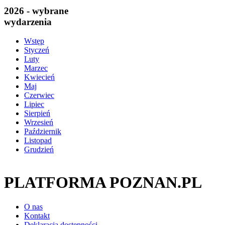
2026 - wybrane
wydarzenia
Wstęp
Styczeń
Luty
Marzec
Kwiecień
Maj
Czerwiec
Lipiec
Sierpień
Wrzesień
Październik
Listopad
Grudzień
PLATFORMA POZNAN.PL
O nas
Kontakt
Deklaracja dostępności