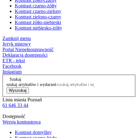
Kontrast żółto-czarny
Kontrast czarno-żółty
Kontrast czarno-zielony
Kontrast zielono-czarny
Kontrast żółto-niebieski
Kontrast niebiesko-żółty
Zamknij menu
Język migowy
Portal Niepełnosprawność
Deklaracja dostępności
ETR - tekst
Facebook
Instagram
Szukaj
szukaj artykułów i wydarzeń
Wyszukaj
Linia miasta Poznań
61 646 33 44
Dostępność
Wersja kontrastowa
Kontrast domyślny
Kontrast czarno-biały