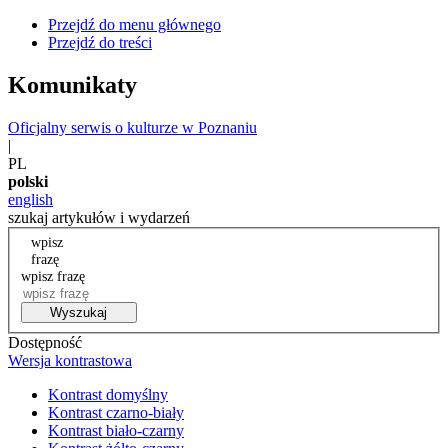
Przejdź do menu głównego
Przejdź do treści
Komunikaty
Oficjalny serwis o kulturze w Poznaniu
|
PL
polski
english
szukaj artykułów i wydarzeń
wpisz
frazę
wpisz frazę
Wyszukaj
Dostępność
Wersja kontrastowa
Kontrast domyślny
Kontrast czarno-biały
Kontrast biało-czarny