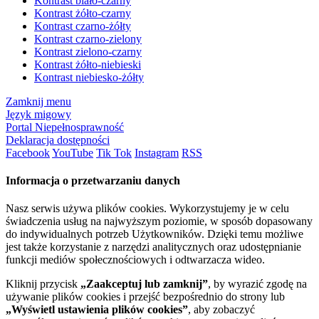
Kontrast biało-czarny
Kontrast żółto-czarny
Kontrast czarno-żółty
Kontrast czarno-zielony
Kontrast zielono-czarny
Kontrast żółto-niebieski
Kontrast niebiesko-żółty
Zamknij menu
Język migowy
Portal Niepełnosprawność
Deklaracja dostępności
Facebook
YouTube
Tik Tok
Instagram
RSS
Informacja o przetwarzaniu danych
Nasz serwis używa plików cookies. Wykorzystujemy je w celu
świadczenia usług na najwyższym poziomie, w sposób dopasowany
do indywidualnych potrzeb Użytkowników. Dzięki temu możliwe
jest także korzystanie z narzędzi analitycznych oraz udostępnianie
funkcji mediów społecznościowych i odtwarzacza wideo.
Kliknij przycisk
„Zaakceptuj lub zamknij”
, by wyrazić zgodę na
używanie plików cookies i przejść bezpośrednio do strony lub
„Wyświetl ustawienia plików cookies”
, aby zobaczyć