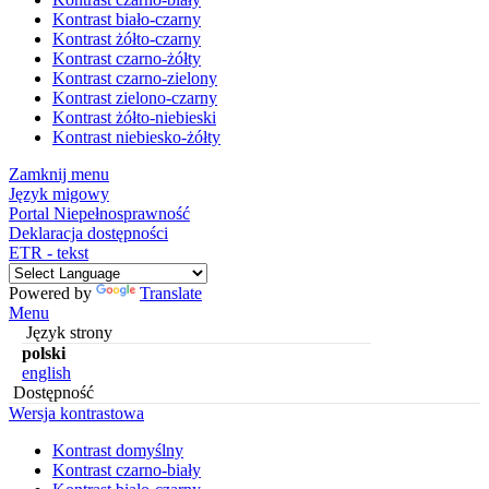
Kontrast biało-czarny
Kontrast żółto-czarny
Kontrast czarno-żółty
Kontrast czarno-zielony
Kontrast zielono-czarny
Kontrast żółto-niebieski
Kontrast niebiesko-żółty
Zamknij menu
Język migowy
Portal Niepełnosprawność
Deklaracja dostępności
ETR - tekst
Powered by
Translate
Menu
Język strony
polski
english
Dostępność
Wersja kontrastowa
Kontrast domyślny
Kontrast czarno-biały