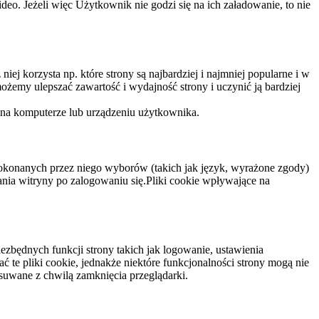
eo. Jeżeli więc Użytkownik nie godzi się na ich załadowanie, to nie
niej korzysta np. które strony są najbardziej i najmniej popularne i w
żemy ulepszać zawartość i wydajność strony i uczynić ją bardziej
 na komputerze lub urządzeniu użytkownika.
dokonanych przez niego wyborów (takich jak język, wyrażone zgody)
wania witryny po zalogowaniu się.Pliki cookie wpływające na
ezbędnych funkcji strony takich jak logowanie, ustawienia
 te pliki cookie, jednakże niektóre funkcjonalności strony mogą nie
suwane z chwilą zamknięcia przeglądarki.