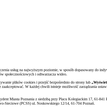
dczenia usług na najwyższym poziomie, w sposób dopasowany do indy
diów społecznościowych i odtwarzacza wideo.
żywanie plików cookies i przejść bezpośrednio do strony lub
„Wyświetl
sz zaakceptować. W każdej chwili istnieje możliwość zarządzania ustaw
ent Miasta Poznania z siedzibą przy Placu Kolegiackim 17, 61-841 P
o-Sieciowe (PCSS) ul. Noskowskiego 12/14, 61-704 Poznań.