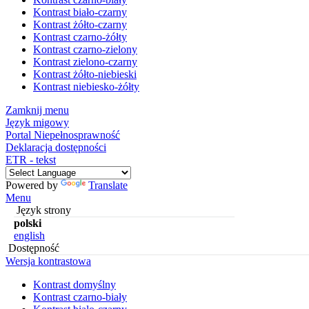
Kontrast biało-czarny
Kontrast żółto-czarny
Kontrast czarno-żółty
Kontrast czarno-zielony
Kontrast zielono-czarny
Kontrast żółto-niebieski
Kontrast niebiesko-żółty
Zamknij menu
Język migowy
Portal Niepełnosprawność
Deklaracja dostępności
ETR - tekst
Powered by
Translate
Menu
Język strony
polski
english
Dostępność
Wersja kontrastowa
Kontrast domyślny
Kontrast czarno-biały