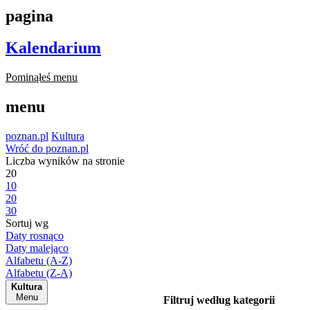
pagina
Kalendarium
Pominąłeś menu
menu
poznan.pl
Kultura
Wróć do poznan.pl
Liczba wyników na stronie
20
10
20
30
Sortuj wg
Daty rosnąco
Daty malejąco
Alfabetu (A-Z)
Alfabetu (Z-A)
Kultura
Menu
Filtruj według kategorii