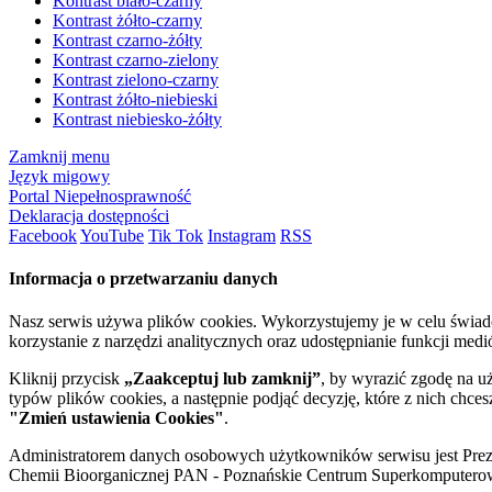
Kontrast biało-czarny
Kontrast żółto-czarny
Kontrast czarno-żółty
Kontrast czarno-zielony
Kontrast zielono-czarny
Kontrast żółto-niebieski
Kontrast niebiesko-żółty
Zamknij menu
Język migowy
Portal Niepełnosprawność
Deklaracja dostępności
Facebook
YouTube
Tik Tok
Instagram
RSS
Informacja o przetwarzaniu danych
Nasz serwis używa plików cookies. Wykorzystujemy je w celu świa
korzystanie z narzędzi analitycznych oraz udostępnianie funkcji me
Kliknij przycisk
„Zaakceptuj lub zamknij”
, by wyrazić zgodę na u
typów plików cookies, a następnie podjąć decyzję, które z nich chce
"Zmień ustawienia Cookies"
.
Administratorem danych osobowych użytkowników serwisu jest Prezyd
Chemii Bioorganicznej PAN - Poznańskie Centrum Superkomputerow