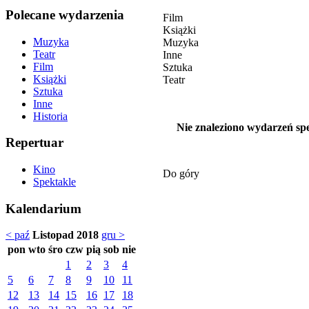
Polecane wydarzenia
Film
Książki
Muzyka
Muzyka
Teatr
Inne
Film
Sztuka
Książki
Teatr
Sztuka
Inne
Historia
Nie znaleziono wydarzeń spe
Repertuar
Kino
Do góry
Spektakle
Kalendarium
< paź
Listopad 2018
gru >
pon
wto
śro
czw
pią
sob
nie
1
2
3
4
5
6
7
8
9
10
11
12
13
14
15
16
17
18