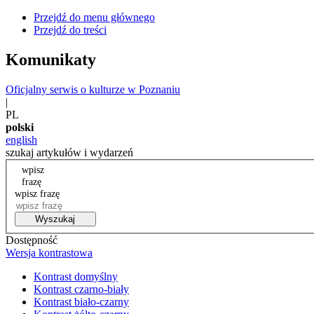
Przejdź do menu głównego
Przejdź do treści
Komunikaty
Oficjalny serwis o kulturze w Poznaniu
|
PL
polski
english
szukaj artykułów i wydarzeń
wpisz
frazę
wpisz frazę
Wyszukaj
Dostępność
Wersja kontrastowa
Kontrast domyślny
Kontrast czarno-biały
Kontrast biało-czarny