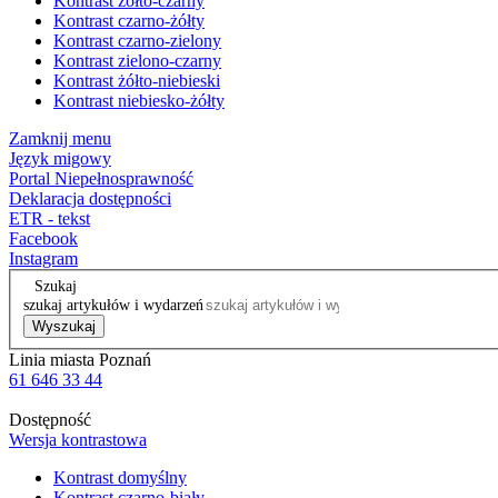
Kontrast żółto-czarny
Kontrast czarno-żółty
Kontrast czarno-zielony
Kontrast zielono-czarny
Kontrast żółto-niebieski
Kontrast niebiesko-żółty
Zamknij menu
Język migowy
Portal Niepełnosprawność
Deklaracja dostępności
ETR - tekst
Facebook
Instagram
Szukaj
szukaj artykułów i wydarzeń
Wyszukaj
Linia miasta Poznań
61 646 33 44
Dostępność
Wersja kontrastowa
Kontrast domyślny
Kontrast czarno-biały