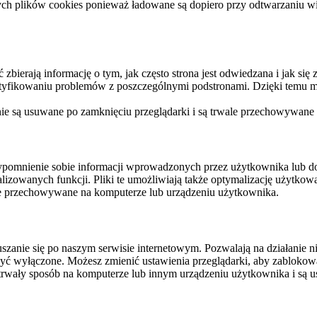
ych plików cookies ponieważ ładowane są dopiero przy odtwarzaniu wid
ierają informację o tym, jak często strona jest odwiedzana i jak się z 
ntyfikowaniu problemów z poszczególnymi podstronami. Dzięki temu mo
 nie są usuwane po zamknięciu przeglądarki i są trwale przechowywane
rzypomnienie sobie informacji wprowadzonych przez użytkownika lub 
nalizowanych funkcji. Pliki te umożliwiają także optymalizację użytko
ale przechowywane na komputerze lub urządzeniu użytkownika.
szanie się po naszym serwisie internetowym. Pozwalają na działanie ni
yć wyłączone. Możesz zmienić ustawienia przeglądarki, aby zablokować
trwały sposób na komputerze lub innym urządzeniu użytkownika i są u