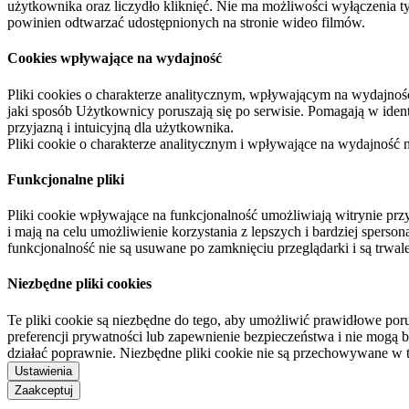
użytkownika oraz liczydło kliknięć. Nie ma możliwości wyłączenia t
powinien odtwarzać udostępnionych na stronie wideo filmów.
Cookies wpływające na wydajność
Pliki cookies o charakterze analitycznym, wpływającym na wydajność zb
jaki sposób Użytkownicy poruszają się po serwisie. Pomagają w ide
przyjazną i intuicyjną dla użytkownika.
Pliki cookie o charakterze analitycznym i wpływające na wydajność
Funkcjonalne pliki
Pliki cookie wpływające na funkcjonalność umożliwiają witrynie p
i mają na celu umożliwienie korzystania z lepszych i bardziej sperso
funkcjonalność nie są usuwane po zamknięciu przeglądarki i są trw
Niezbędne pliki cookies
Te pliki cookie są niezbędne do tego, aby umożliwić prawidłowe poru
preferencji prywatności lub zapewnienie bezpieczeństwa i nie mogą b
działać poprawnie. Niezbędne pliki cookie nie są przechowywane w 
Ustawienia
Zaakceptuj