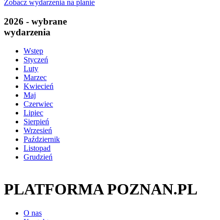
Zobacz wydarzenia na planie
2026 - wybrane
wydarzenia
Wstęp
Styczeń
Luty
Marzec
Kwiecień
Maj
Czerwiec
Lipiec
Sierpień
Wrzesień
Październik
Listopad
Grudzień
PLATFORMA POZNAN.PL
O nas