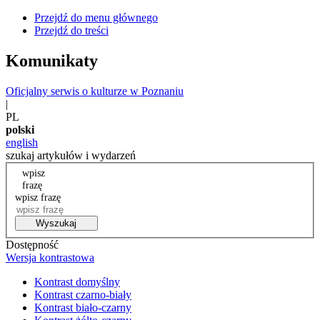
Przejdź do menu głównego
Przejdź do treści
Komunikaty
Oficjalny serwis o kulturze w Poznaniu
|
PL
polski
english
szukaj artykułów i wydarzeń
wpisz
frazę
wpisz frazę
Wyszukaj
Dostępność
Wersja kontrastowa
Kontrast domyślny
Kontrast czarno-biały
Kontrast biało-czarny