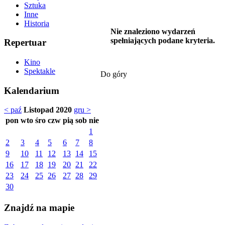
Sztuka
Inne
Historia
Nie znaleziono wydarzeń
spełniających podane kryteria.
Repertuar
Kino
Spektakle
Do góry
Kalendarium
< paź
Listopad 2020
gru >
pon
wto
śro
czw
pią
sob
nie
1
2
3
4
5
6
7
8
9
10
11
12
13
14
15
16
17
18
19
20
21
22
23
24
25
26
27
28
29
30
Znajdź na mapie