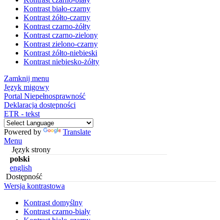
Kontrast biało-czarny
Kontrast żółto-czarny
Kontrast czarno-żółty
Kontrast czarno-zielony
Kontrast zielono-czarny
Kontrast żółto-niebieski
Kontrast niebiesko-żółty
Zamknij menu
Język migowy
Portal Niepełnosprawność
Deklaracja dostępności
ETR - tekst
Powered by
Translate
Menu
Język strony
polski
english
Dostępność
Wersja kontrastowa
Kontrast domyślny
Kontrast czarno-biały