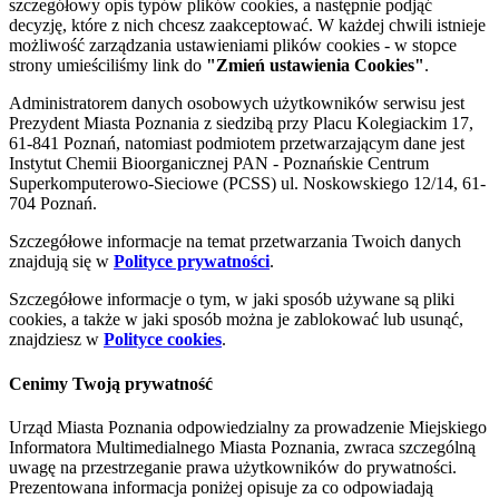
szczegółowy opis typów plików cookies, a następnie podjąć
decyzję, które z nich chcesz zaakceptować. W każdej chwili istnieje
możliwość zarządzania ustawieniami plików cookies - w stopce
strony umieściliśmy link do
"Zmień ustawienia Cookies"
.
Administratorem danych osobowych użytkowników serwisu jest
Prezydent Miasta Poznania z siedzibą przy Placu Kolegiackim 17,
61-841 Poznań, natomiast podmiotem przetwarzającym dane jest
Instytut Chemii Bioorganicznej PAN - Poznańskie Centrum
Superkomputerowo-Sieciowe (PCSS) ul. Noskowskiego 12/14, 61-
704 Poznań.
Szczegółowe informacje na temat przetwarzania Twoich danych
znajdują się w
Polityce prywatności
.
Szczegółowe informacje o tym, w jaki sposób używane są pliki
cookies, a także w jaki sposób można je zablokować lub usunąć,
znajdziesz w
Polityce cookies
.
Cenimy Twoją prywatność
Urząd Miasta Poznania odpowiedzialny za prowadzenie Miejskiego
Informatora Multimedialnego Miasta Poznania, zwraca szczególną
uwagę na przestrzeganie prawa użytkowników do prywatności.
Prezentowana informacja poniżej opisuje za co odpowiadają