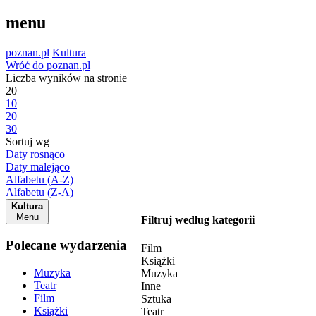
menu
poznan.pl
Kultura
Wróć do poznan.pl
Liczba wyników na stronie
20
10
20
30
Sortuj wg
Daty rosnąco
Daty malejąco
Alfabetu (A-Z)
Alfabetu (Z-A)
Kultura
Menu
Filtruj według kategorii
Polecane wydarzenia
Film
Książki
Muzyka
Muzyka
Teatr
Inne
Film
Sztuka
Książki
Teatr