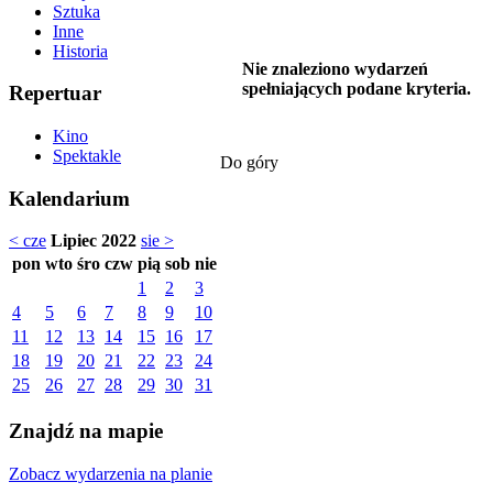
Sztuka
Inne
Historia
Nie znaleziono wydarzeń
spełniających podane kryteria.
Repertuar
Kino
Spektakle
Do góry
Kalendarium
< cze
Lipiec 2022
sie >
pon
wto
śro
czw
pią
sob
nie
1
2
3
4
5
6
7
8
9
10
11
12
13
14
15
16
17
18
19
20
21
22
23
24
25
26
27
28
29
30
31
Znajdź na mapie
Zobacz wydarzenia na planie