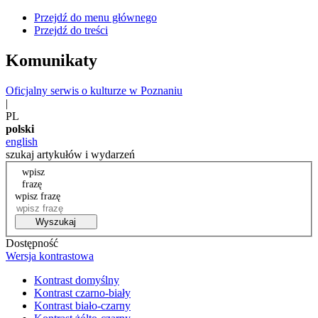
Przejdź do menu głównego
Przejdź do treści
Komunikaty
Oficjalny serwis o kulturze w Poznaniu
|
PL
polski
english
szukaj artykułów i wydarzeń
wpisz
frazę
wpisz frazę
Wyszukaj
Dostępność
Wersja kontrastowa
Kontrast domyślny
Kontrast czarno-biały
Kontrast biało-czarny