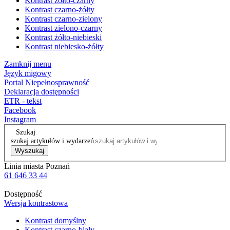
Kontrast żółto-czarny
Kontrast czarno-żółty
Kontrast czarno-zielony
Kontrast zielono-czarny
Kontrast żółto-niebieski
Kontrast niebiesko-żółty
Zamknij menu
Język migowy
Portal Niepełnosprawność
Deklaracja dostępności
ETR - tekst
Facebook
Instagram
Szukaj
szukaj artykułów i wydarzeń
Wyszukaj
Linia miasta Poznań
61 646 33 44
Dostępność
Wersja kontrastowa
Kontrast domyślny
Kontrast czarno-biały