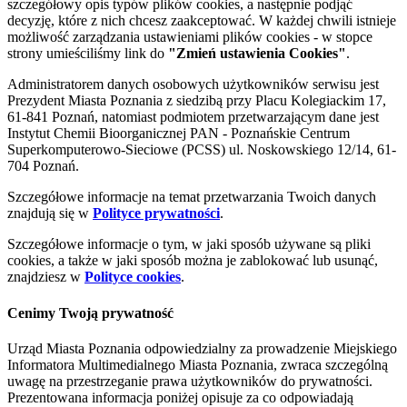
szczegółowy opis typów plików cookies, a następnie podjąć
decyzję, które z nich chcesz zaakceptować. W każdej chwili istnieje
możliwość zarządzania ustawieniami plików cookies - w stopce
strony umieściliśmy link do
"Zmień ustawienia Cookies"
.
Administratorem danych osobowych użytkowników serwisu jest
Prezydent Miasta Poznania z siedzibą przy Placu Kolegiackim 17,
61-841 Poznań, natomiast podmiotem przetwarzającym dane jest
Instytut Chemii Bioorganicznej PAN - Poznańskie Centrum
Superkomputerowo-Sieciowe (PCSS) ul. Noskowskiego 12/14, 61-
704 Poznań.
Szczegółowe informacje na temat przetwarzania Twoich danych
znajdują się w
Polityce prywatności
.
Szczegółowe informacje o tym, w jaki sposób używane są pliki
cookies, a także w jaki sposób można je zablokować lub usunąć,
znajdziesz w
Polityce cookies
.
Cenimy Twoją prywatność
Urząd Miasta Poznania odpowiedzialny za prowadzenie Miejskiego
Informatora Multimedialnego Miasta Poznania, zwraca szczególną
uwagę na przestrzeganie prawa użytkowników do prywatności.
Prezentowana informacja poniżej opisuje za co odpowiadają