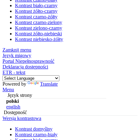
Kontrast biało-czarny
Kontrast żółto-czarny
Kontrast czarno-żółty
Kontrast czarno-zielony
Kontrast zielono-czarny
Kontrast żółto-niebieski
Kontrast niebiesko-żółty
Zamknij menu
Język migowy
Portal Niepełnosprawność
Deklaracja dostępności
ETR - tekst
Powered by
Translate
Menu
Język strony
polski
english
Dostępność
Wersja kontrastowa
Kontrast domyślny
Kontrast czarno-biały