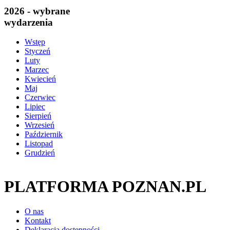
2026 - wybrane
wydarzenia
Wstęp
Styczeń
Luty
Marzec
Kwiecień
Maj
Czerwiec
Lipiec
Sierpień
Wrzesień
Październik
Listopad
Grudzień
PLATFORMA POZNAN.PL
O nas
Kontakt
Deklaracja dostępności