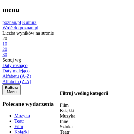
menu
poznan.pl
Kultura
Wróć do poznan.pl
Liczba wyników na stronie
20
10
20
30
Sortuj wg
Daty rosnąco
Daty malejąco
Alfabetu (A-Z)
Alfabetu (Z-A)
Kultura
Menu
Filtruj według kategorii
Polecane wydarzenia
Film
Książki
Muzyka
Muzyka
Teatr
Inne
Film
Sztuka
Książki
Teatr