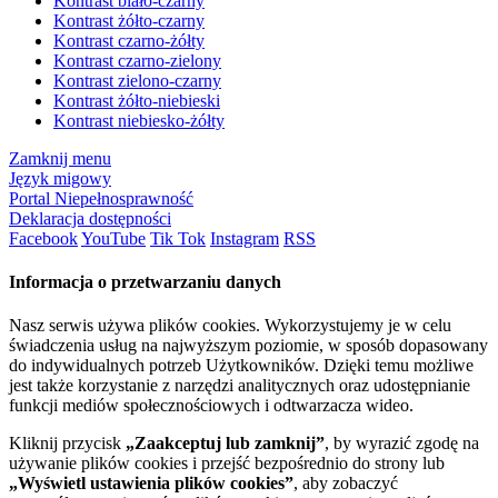
Kontrast biało-czarny
Kontrast żółto-czarny
Kontrast czarno-żółty
Kontrast czarno-zielony
Kontrast zielono-czarny
Kontrast żółto-niebieski
Kontrast niebiesko-żółty
Zamknij menu
Język migowy
Portal Niepełnosprawność
Deklaracja dostępności
Facebook
YouTube
Tik Tok
Instagram
RSS
Informacja o przetwarzaniu danych
Nasz serwis używa plików cookies. Wykorzystujemy je w celu
świadczenia usług na najwyższym poziomie, w sposób dopasowany
do indywidualnych potrzeb Użytkowników. Dzięki temu możliwe
jest także korzystanie z narzędzi analitycznych oraz udostępnianie
funkcji mediów społecznościowych i odtwarzacza wideo.
Kliknij przycisk
„Zaakceptuj lub zamknij”
, by wyrazić zgodę na
używanie plików cookies i przejść bezpośrednio do strony lub
„Wyświetl ustawienia plików cookies”
, aby zobaczyć