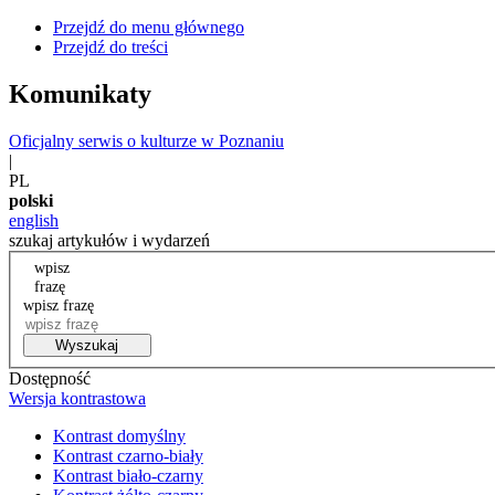
Przejdź do menu głównego
Przejdź do treści
Komunikaty
Oficjalny serwis o kulturze w Poznaniu
|
PL
polski
english
szukaj artykułów i wydarzeń
wpisz
frazę
wpisz frazę
Wyszukaj
Dostępność
Wersja kontrastowa
Kontrast domyślny
Kontrast czarno-biały
Kontrast biało-czarny