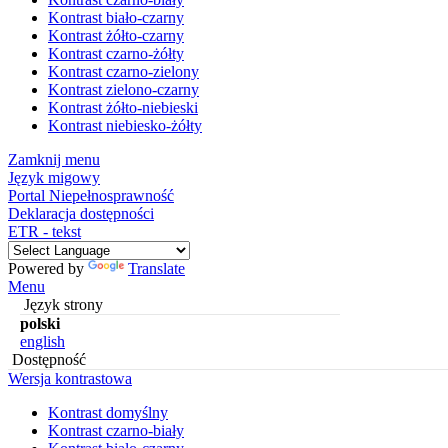
Kontrast biało-czarny
Kontrast żółto-czarny
Kontrast czarno-żółty
Kontrast czarno-zielony
Kontrast zielono-czarny
Kontrast żółto-niebieski
Kontrast niebiesko-żółty
Zamknij menu
Język migowy
Portal Niepełnosprawność
Deklaracja dostępności
ETR - tekst
Powered by
Translate
Menu
Język strony
polski
english
Dostępność
Wersja kontrastowa
Kontrast domyślny
Kontrast czarno-biały