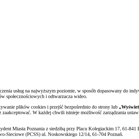
dczenia usług na najwyższym poziomie, w sposób dopasowany do indy
diów społecznościowych i odtwarzacza wideo.
żywanie plików cookies i przejść bezpośrednio do strony lub
„Wyświetl
sz zaakceptować. W każdej chwili istnieje możliwość zarządzania ustaw
ent Miasta Poznania z siedzibą przy Placu Kolegiackim 17, 61-841 P
o-Sieciowe (PCSS) ul. Noskowskiego 12/14, 61-704 Poznań.