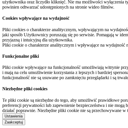
użytkownika oraz liczydło kliknięć. Nie ma możliwości wyłączenia t
powinien odtwarzać udostępnionych na stronie wideo filmów.
Cookies wpływające na wydajność
Pliki cookies o charakterze analitycznym, wpływającym na wydajność zb
jaki sposób Użytkownicy poruszają się po serwisie. Pomagają w ide
przyjazną i intuicyjną dla użytkownika.
Pliki cookie o charakterze analitycznym i wpływające na wydajność
Funkcjonalne pliki
Pliki cookie wpływające na funkcjonalność umożliwiają witrynie p
i mają na celu umożliwienie korzystania z lepszych i bardziej sperso
funkcjonalność nie są usuwane po zamknięciu przeglądarki i są trw
Niezbędne pliki cookies
Te pliki cookie są niezbędne do tego, aby umożliwić prawidłowe poru
preferencji prywatności lub zapewnienie bezpieczeństwa i nie mogą b
działać poprawnie. Niezbędne pliki cookie nie są przechowywane w 
Ustawienia
Zaakceptuj