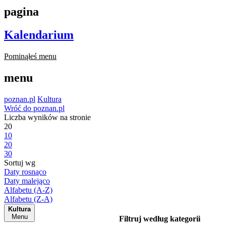
pagina
Kalendarium
Pominąłeś menu
menu
poznan.pl
Kultura
Wróć do poznan.pl
Liczba wyników na stronie
20
10
20
30
Sortuj wg
Daty rosnąco
Daty malejąco
Alfabetu (A-Z)
Alfabetu (Z-A)
Kultura
Menu
Filtruj według kategorii