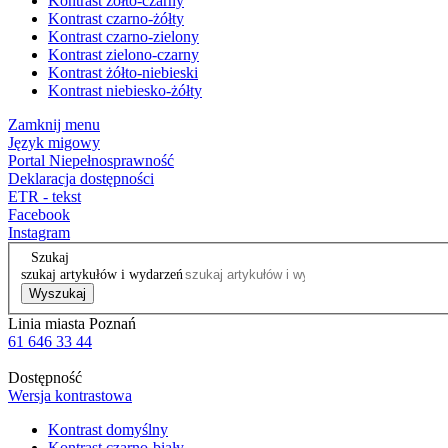
Kontrast żółto-czarny
Kontrast czarno-żółty
Kontrast czarno-zielony
Kontrast zielono-czarny
Kontrast żółto-niebieski
Kontrast niebiesko-żółty
Zamknij menu
Język migowy
Portal Niepełnosprawność
Deklaracja dostępności
ETR - tekst
Facebook
Instagram
Szukaj
szukaj artykułów i wydarzeń
Wyszukaj
Linia miasta Poznań
61 646 33 44
Dostępność
Wersja kontrastowa
Kontrast domyślny
Kontrast czarno-biały