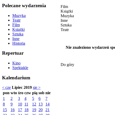
Polecane wydarzenia
Film
Książki
Muzyka
Muzyka
Teatr
Inne
Film
Sztuka
Książki
Teatr
Sztuka
Inne
Historia
Nie znaleziono wydarzeń spe
Repertuar
Kino
Do góry
Spektakle
Kalendarium
< cze
Lipiec 2019
sie >
pon
wto
śro
czw
pią
sob
nie
1
2
3
4
5
6
7
8
9
10
11
12
13
14
15
16
17
18
19
20
21