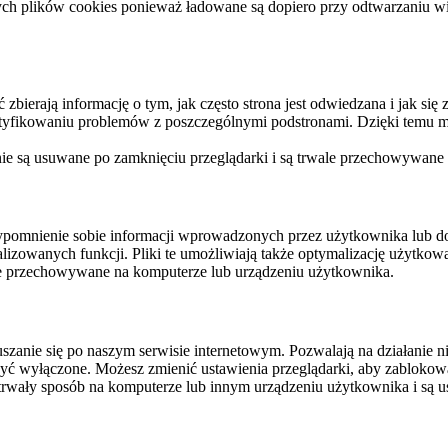
ych plików cookies ponieważ ładowane są dopiero przy odtwarzaniu wid
ierają informację o tym, jak często strona jest odwiedzana i jak się z 
ntyfikowaniu problemów z poszczególnymi podstronami. Dzięki temu mo
 nie są usuwane po zamknięciu przeglądarki i są trwale przechowywane
rzypomnienie sobie informacji wprowadzonych przez użytkownika lub 
nalizowanych funkcji. Pliki te umożliwiają także optymalizację użytko
ale przechowywane na komputerze lub urządzeniu użytkownika.
szanie się po naszym serwisie internetowym. Pozwalają na działanie ni
yć wyłączone. Możesz zmienić ustawienia przeglądarki, aby zablokować
trwały sposób na komputerze lub innym urządzeniu użytkownika i są u