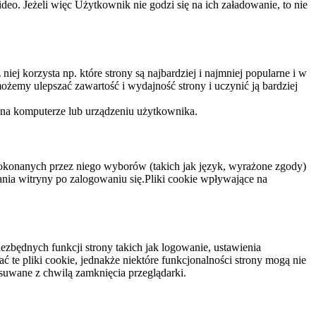
eo. Jeżeli więc Użytkownik nie godzi się na ich załadowanie, to nie
niej korzysta np. które strony są najbardziej i najmniej popularne i w
żemy ulepszać zawartość i wydajność strony i uczynić ją bardziej
 na komputerze lub urządzeniu użytkownika.
dokonanych przez niego wyborów (takich jak język, wyrażone zgody)
wania witryny po zalogowaniu się.Pliki cookie wpływające na
ezbędnych funkcji strony takich jak logowanie, ustawienia
 te pliki cookie, jednakże niektóre funkcjonalności strony mogą nie
suwane z chwilą zamknięcia przeglądarki.