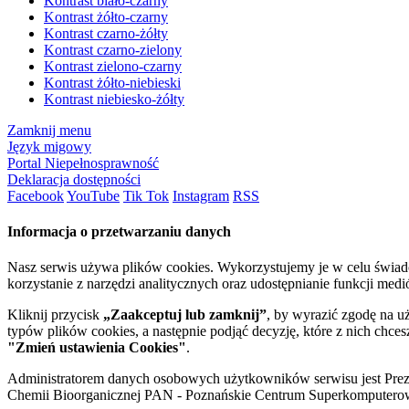
Kontrast biało-czarny
Kontrast żółto-czarny
Kontrast czarno-żółty
Kontrast czarno-zielony
Kontrast zielono-czarny
Kontrast żółto-niebieski
Kontrast niebiesko-żółty
Zamknij menu
Język migowy
Portal Niepełnosprawność
Deklaracja dostępności
Facebook
YouTube
Tik Tok
Instagram
RSS
Informacja o przetwarzaniu danych
Nasz serwis używa plików cookies. Wykorzystujemy je w celu świa
korzystanie z narzędzi analitycznych oraz udostępnianie funkcji me
Kliknij przycisk
„Zaakceptuj lub zamknij”
, by wyrazić zgodę na u
typów plików cookies, a następnie podjąć decyzję, które z nich chce
"Zmień ustawienia Cookies"
.
Administratorem danych osobowych użytkowników serwisu jest Prezyd
Chemii Bioorganicznej PAN - Poznańskie Centrum Superkomputerow