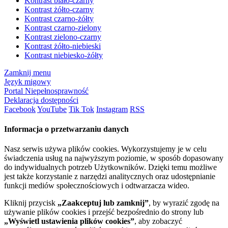
Kontrast biało-czarny
Kontrast żółto-czarny
Kontrast czarno-żółty
Kontrast czarno-zielony
Kontrast zielono-czarny
Kontrast żółto-niebieski
Kontrast niebiesko-żółty
Zamknij menu
Język migowy
Portal Niepełnosprawność
Deklaracja dostępności
Facebook
YouTube
Tik Tok
Instagram
RSS
Informacja o przetwarzaniu danych
Nasz serwis używa plików cookies. Wykorzystujemy je w celu
świadczenia usług na najwyższym poziomie, w sposób dopasowany
do indywidualnych potrzeb Użytkowników. Dzięki temu możliwe
jest także korzystanie z narzędzi analitycznych oraz udostępnianie
funkcji mediów społecznościowych i odtwarzacza wideo.
Kliknij przycisk
„Zaakceptuj lub zamknij”
, by wyrazić zgodę na
używanie plików cookies i przejść bezpośrednio do strony lub
„Wyświetl ustawienia plików cookies”
, aby zobaczyć