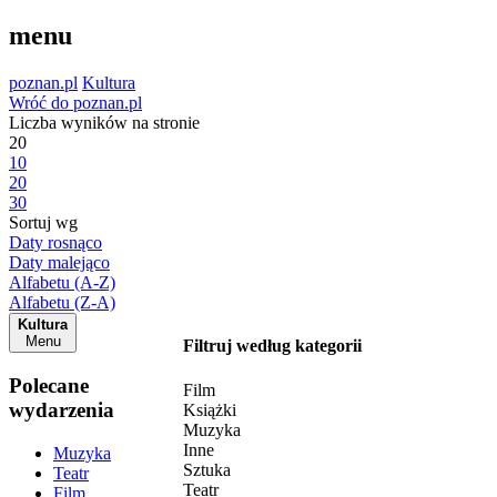
menu
poznan.pl
Kultura
Wróć do poznan.pl
Liczba wyników na stronie
20
10
20
30
Sortuj wg
Daty rosnąco
Daty malejąco
Alfabetu (A-Z)
Alfabetu (Z-A)
Kultura
Menu
Filtruj według kategorii
Polecane
Film
wydarzenia
Książki
Muzyka
Inne
Muzyka
Sztuka
Teatr
Teatr
Film