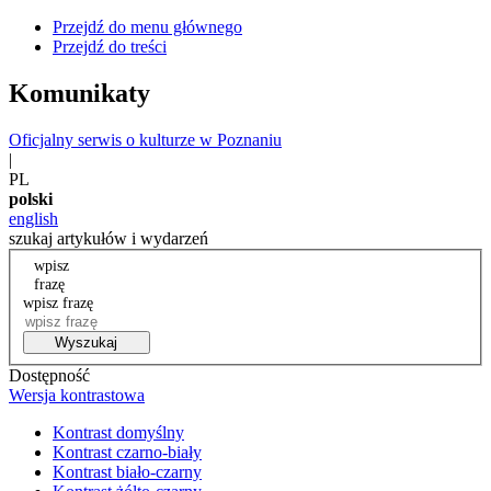
Przejdź do menu głównego
Przejdź do treści
Komunikaty
Oficjalny serwis o kulturze w Poznaniu
|
PL
polski
english
szukaj artykułów i wydarzeń
wpisz
frazę
wpisz frazę
Wyszukaj
Dostępność
Wersja kontrastowa
Kontrast domyślny
Kontrast czarno-biały
Kontrast biało-czarny