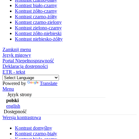
Kontrast biało-czarny
Kontrast żółto-czarny
Kontrast czarno-żółty
Kontrast czarno-zielony
Kontrast zielono-czarny
Kontrast żółto-niebieski
Kontrast niebiesko-żółty
Zamknij menu
Język migowy
Portal Niepełnosprawność
Deklaracja dostępności
ETR - tekst
Powered by
Translate
Menu
Język strony
polski
english
Dostępność
Wersja kontrastowa
Kontrast domyślny
Kontrast czarno-biały