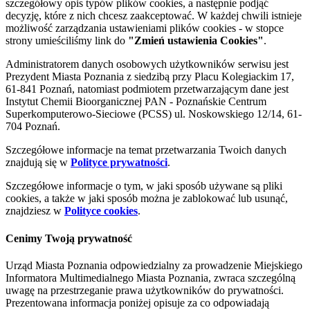
szczegółowy opis typów plików cookies, a następnie podjąć
decyzję, które z nich chcesz zaakceptować. W każdej chwili istnieje
możliwość zarządzania ustawieniami plików cookies - w stopce
strony umieściliśmy link do
"Zmień ustawienia Cookies"
.
Administratorem danych osobowych użytkowników serwisu jest
Prezydent Miasta Poznania z siedzibą przy Placu Kolegiackim 17,
61-841 Poznań, natomiast podmiotem przetwarzającym dane jest
Instytut Chemii Bioorganicznej PAN - Poznańskie Centrum
Superkomputerowo-Sieciowe (PCSS) ul. Noskowskiego 12/14, 61-
704 Poznań.
Szczegółowe informacje na temat przetwarzania Twoich danych
znajdują się w
Polityce prywatności
.
Szczegółowe informacje o tym, w jaki sposób używane są pliki
cookies, a także w jaki sposób można je zablokować lub usunąć,
znajdziesz w
Polityce cookies
.
Cenimy Twoją prywatność
Urząd Miasta Poznania odpowiedzialny za prowadzenie Miejskiego
Informatora Multimedialnego Miasta Poznania, zwraca szczególną
uwagę na przestrzeganie prawa użytkowników do prywatności.
Prezentowana informacja poniżej opisuje za co odpowiadają