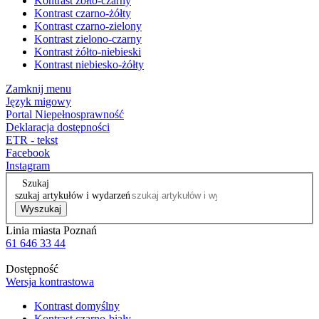
Kontrast żółto-czarny
Kontrast czarno-żółty
Kontrast czarno-zielony
Kontrast zielono-czarny
Kontrast żółto-niebieski
Kontrast niebiesko-żółty
Zamknij menu
Język migowy
Portal Niepełnosprawność
Deklaracja dostępności
ETR - tekst
Facebook
Instagram
Szukaj
szukaj artykułów i wydarzeń
Wyszukaj
Linia miasta Poznań
61 646 33 44
Dostępność
Wersja kontrastowa
Kontrast domyślny
Kontrast czarno-biały