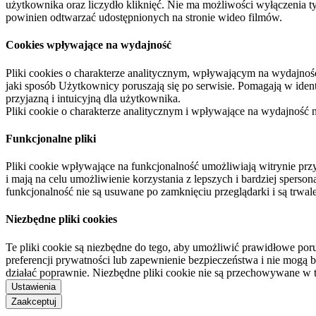
użytkownika oraz liczydło kliknięć. Nie ma możliwości wyłączenia t
powinien odtwarzać udostępnionych na stronie wideo filmów.
Cookies wpływające na wydajność
Pliki cookies o charakterze analitycznym, wpływającym na wydajność zb
jaki sposób Użytkownicy poruszają się po serwisie. Pomagają w ide
przyjazną i intuicyjną dla użytkownika.
Pliki cookie o charakterze analitycznym i wpływające na wydajność
Funkcjonalne pliki
Pliki cookie wpływające na funkcjonalność umożliwiają witrynie p
i mają na celu umożliwienie korzystania z lepszych i bardziej sperso
funkcjonalność nie są usuwane po zamknięciu przeglądarki i są trw
Niezbędne pliki cookies
Te pliki cookie są niezbędne do tego, aby umożliwić prawidłowe poru
preferencji prywatności lub zapewnienie bezpieczeństwa i nie mogą b
działać poprawnie. Niezbędne pliki cookie nie są przechowywane w 
Ustawienia
Zaakceptuj