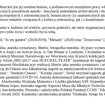
ueckel jest jej osobista historia, a podstawowym narzędziem pracy w
tycznych poszukiwań autorki - fascynację materiałami archiwalnymi i di
zaczerpniętych z astronomicznych, botanicznych czy anatomicznych a
równo tematów związanych z kobiecą cielesnością, jak i z kontekstami
eranej w kulturze od wieków, poczuciu godności, ale także stygmatyzacji
nym cyklu życia i wolności bycia sobą.
kli: "In my garden" (2018/2019), "Menady" (2020) oraz "Żenszczina" (
lna, autorka scenariuszy, filmów, fotografka teatralna. Jej prace wys
 w kraju i na świecie (m.in. w Tate Britain w Londynie, Circulation
 w kolekcji Muzeum Narodowego we Wrocławiu oraz licznych kolekcjac
y z Afryki 2005-2013" oraz HUECKEL/TEATR" (nominacje do nagrody
aszem Śliwińskim przy realizacji filmów jako autorka scenariuszy i art
ję do Oskara oraz kilkadziesiąt nagród na międzynarodowych festiwa
na", "Studium Chaosu", "Kroniki zarazy". Serial otrzymał nagrodę 
czasie pandemii COVID-19. Autorka dokumentacji kilkuset spektakli teat
e. Absolwentka Wydziału Malarstwa i Grafiki gdańskiej ASP. Stypendys
Miasta Sopot, laureatka nagrody Sopocka Muza dla Młodych Twórców
ny hueckelserafin. Prezeska i założycielka Polskiej Fundacji CCHS "
ward 2020. Kuratorka i producentka projektu "Ondinata. Songs for 