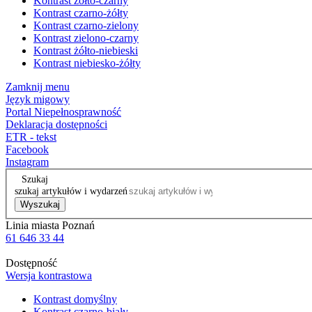
Kontrast żółto-czarny
Kontrast czarno-żółty
Kontrast czarno-zielony
Kontrast zielono-czarny
Kontrast żółto-niebieski
Kontrast niebiesko-żółty
Zamknij menu
Język migowy
Portal Niepełnosprawność
Deklaracja dostępności
ETR - tekst
Facebook
Instagram
Szukaj
szukaj artykułów i wydarzeń
Wyszukaj
Linia miasta Poznań
61 646 33 44
Dostępność
Wersja kontrastowa
Kontrast domyślny
Kontrast czarno-biały