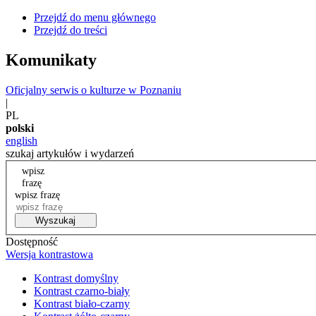
Przejdź do menu głównego
Przejdź do treści
Komunikaty
Oficjalny serwis o kulturze w Poznaniu
|
PL
polski
english
szukaj artykułów i wydarzeń
wpisz
frazę
wpisz frazę
Wyszukaj
Dostępność
Wersja kontrastowa
Kontrast domyślny
Kontrast czarno-biały
Kontrast biało-czarny