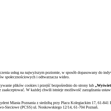
dczenia usług na najwyższym poziomie, w sposób dopasowany do indy
diów społecznościowych i odtwarzacza wideo.
żywanie plików cookies i przejść bezpośrednio do strony lub
„Wyświetl
sz zaakceptować. W każdej chwili istnieje możliwość zarządzania ustaw
ent Miasta Poznania z siedzibą przy Placu Kolegiackim 17, 61-841 P
o-Sieciowe (PCSS) ul. Noskowskiego 12/14, 61-704 Poznań.