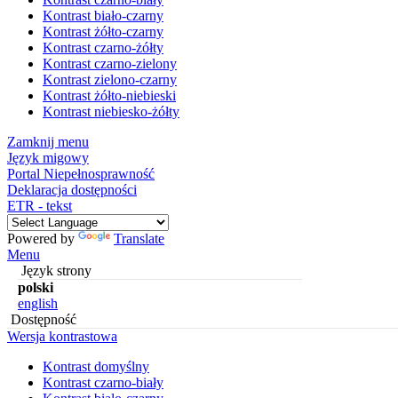
Kontrast biało-czarny
Kontrast żółto-czarny
Kontrast czarno-żółty
Kontrast czarno-zielony
Kontrast zielono-czarny
Kontrast żółto-niebieski
Kontrast niebiesko-żółty
Zamknij menu
Język migowy
Portal Niepełnosprawność
Deklaracja dostępności
ETR - tekst
Powered by
Translate
Menu
Język strony
polski
english
Dostępność
Wersja kontrastowa
Kontrast domyślny
Kontrast czarno-biały