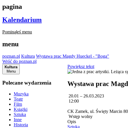
pagina
Kalendarium
Pominąłeś menu
menu
poznan.pl
Kultura
Wystawa prac Magdy Hueckel - "Boga"
Wróć do poznan.pl
Powiększ tekst
Kultura
Menu
Polecane wydarzenia
Wystawa prac Magd
Muzyka
20.01 – 26.03.2023
Teatr
12:00
Film
Książki
CK Zamek, ul. Święty Marcin 8
Sztuka
Wstęp wolny
Inne
Opis
Historia
Sztuka