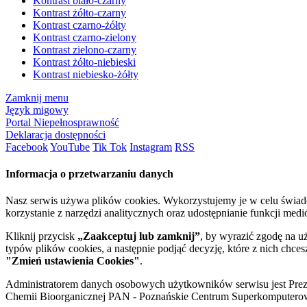
Kontrast biało-czarny
Kontrast żółto-czarny
Kontrast czarno-żółty
Kontrast czarno-zielony
Kontrast zielono-czarny
Kontrast żółto-niebieski
Kontrast niebiesko-żółty
Zamknij menu
Język migowy
Portal Niepełnosprawność
Deklaracja dostępności
Facebook
YouTube
Tik Tok
Instagram
RSS
Informacja o przetwarzaniu danych
Nasz serwis używa plików cookies. Wykorzystujemy je w celu świa
korzystanie z narzędzi analitycznych oraz udostępnianie funkcji me
Kliknij przycisk
„Zaakceptuj lub zamknij”
, by wyrazić zgodę na u
typów plików cookies, a następnie podjąć decyzję, które z nich chce
"Zmień ustawienia Cookies"
.
Administratorem danych osobowych użytkowników serwisu jest Prezyd
Chemii Bioorganicznej PAN - Poznańskie Centrum Superkomputerow