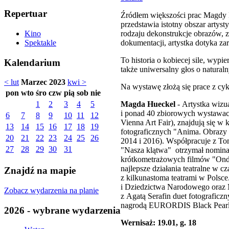
Repertuar
Źródłem większości prac Magdy H
przedstawia istotny obszar artys
rodzaju dekonstrukcje obrazów, 
Kino
dokumentacji, artystka dotyka za
Spektakle
To historia o kobiecej sile, wypi
Kalendarium
także uniwersalny głos o natural
< lut
Marzec 2023
kwi >
Na wystawę złożą się prace z cy
pon
wto
śro
czw
pią
sob
nie
Magda Hueckel
- Artystka wizua
1
2
3
4
5
i ponad 40 zbiorowych wystawach
6
7
8
9
10
11
12
Vienna Art Fair), znajdują się
13
14
15
16
17
18
19
fotograficznych "Anima. Obraz
20
21
22
23
24
25
26
2014 i 2016). Współpracuje z Tom
27
28
29
30
31
"Nasza klątwa" otrzymał nominac
krótkometrażowych filmów "Ondy
najlepsze działania teatralne w 
Znajdź na mapie
z kilkunastoma teatrami w Polsc
i Dziedzictwa Narodowego oraz 
Zobacz wydarzenia na planie
z Agatą Serafin duet fotograficz
nagrodą EURORDIS Black Pearl A
2026 - wybrane wydarzenia
Wernisaż: 19.01, g. 18