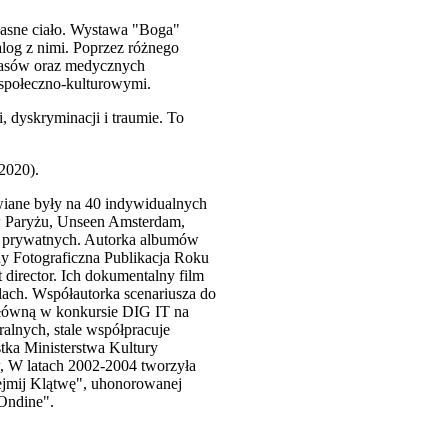
łasne ciało. Wystawa "Boga"
alog z nimi. Poprzez różnego
tlasów oraz medycznych
 społeczno-kulturowymi.
, dyskryminacji i traumie. To
2020).
tawiane były na 40 indywidualnych
 w Paryżu, Unseen Amsterdam,
h prywatnych. Autorka albumów
 Fotograficzna Publikacja Roku
 director. Ich dokumentalny film
lach. Współautorka scenariusza do
główną w konkursie DIG IT na
ralnych, stale współpracuje
tka Ministerstwa Kultury
, W latach 2002-2004 tworzyła
Zdejmij Klątwę", uhonorowanej
Ondine".