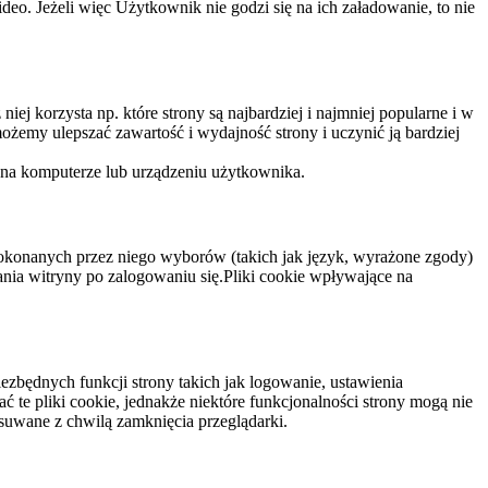
eo. Jeżeli więc Użytkownik nie godzi się na ich załadowanie, to nie
niej korzysta np. które strony są najbardziej i najmniej popularne i w
żemy ulepszać zawartość i wydajność strony i uczynić ją bardziej
 na komputerze lub urządzeniu użytkownika.
dokonanych przez niego wyborów (takich jak język, wyrażone zgody)
wania witryny po zalogowaniu się.Pliki cookie wpływające na
ezbędnych funkcji strony takich jak logowanie, ustawienia
 te pliki cookie, jednakże niektóre funkcjonalności strony mogą nie
suwane z chwilą zamknięcia przeglądarki.