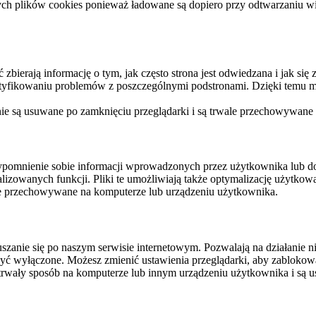
ych plików cookies ponieważ ładowane są dopiero przy odtwarzaniu wid
ierają informację o tym, jak często strona jest odwiedzana i jak się z 
ntyfikowaniu problemów z poszczególnymi podstronami. Dzięki temu mo
 nie są usuwane po zamknięciu przeglądarki i są trwale przechowywane
rzypomnienie sobie informacji wprowadzonych przez użytkownika lub 
nalizowanych funkcji. Pliki te umożliwiają także optymalizację użytko
ale przechowywane na komputerze lub urządzeniu użytkownika.
szanie się po naszym serwisie internetowym. Pozwalają na działanie ni
yć wyłączone. Możesz zmienić ustawienia przeglądarki, aby zablokować
trwały sposób na komputerze lub innym urządzeniu użytkownika i są u