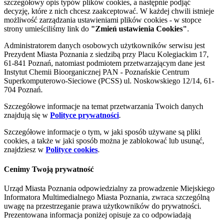
szczegółowy opis typów plików cookies, a następnie podjąć
decyzję, które z nich chcesz zaakceptować. W każdej chwili istnieje
możliwość zarządzania ustawieniami plików cookies - w stopce
strony umieściliśmy link do
"Zmień ustawienia Cookies"
.
Administratorem danych osobowych użytkowników serwisu jest
Prezydent Miasta Poznania z siedzibą przy Placu Kolegiackim 17,
61-841 Poznań, natomiast podmiotem przetwarzającym dane jest
Instytut Chemii Bioorganicznej PAN - Poznańskie Centrum
Superkomputerowo-Sieciowe (PCSS) ul. Noskowskiego 12/14, 61-
704 Poznań.
Szczegółowe informacje na temat przetwarzania Twoich danych
znajdują się w
Polityce prywatności
.
Szczegółowe informacje o tym, w jaki sposób używane są pliki
cookies, a także w jaki sposób można je zablokować lub usunąć,
znajdziesz w
Polityce cookies
.
Cenimy Twoją prywatność
Urząd Miasta Poznania odpowiedzialny za prowadzenie Miejskiego
Informatora Multimedialnego Miasta Poznania, zwraca szczególną
uwagę na przestrzeganie prawa użytkowników do prywatności.
Prezentowana informacja poniżej opisuje za co odpowiadają