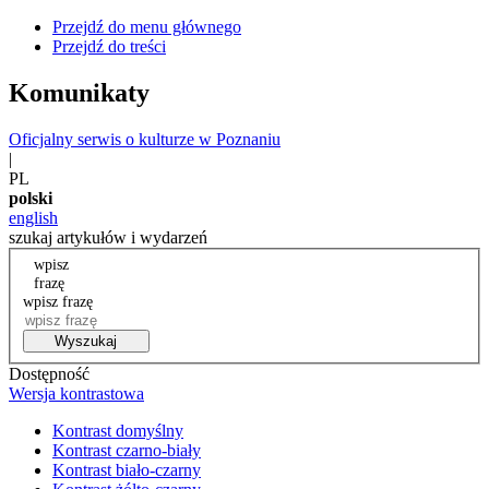
Przejdź do menu głównego
Przejdź do treści
Komunikaty
Oficjalny serwis o kulturze w Poznaniu
|
PL
polski
english
szukaj artykułów i wydarzeń
wpisz
frazę
wpisz frazę
Wyszukaj
Dostępność
Wersja kontrastowa
Kontrast domyślny
Kontrast czarno-biały
Kontrast biało-czarny