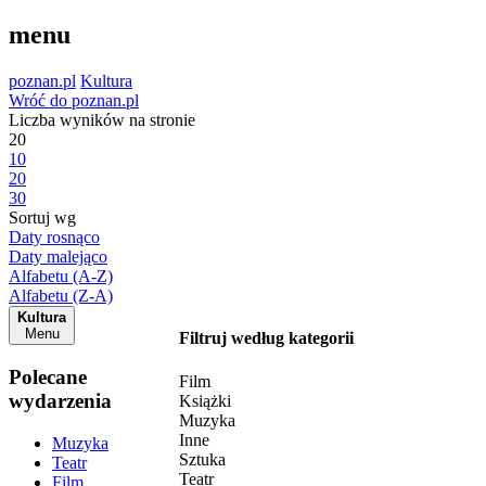
menu
poznan.pl
Kultura
Wróć do poznan.pl
Liczba wyników na stronie
20
10
20
30
Sortuj wg
Daty rosnąco
Daty malejąco
Alfabetu (A-Z)
Alfabetu (Z-A)
Kultura
Menu
Filtruj według kategorii
Polecane
Film
wydarzenia
Książki
Muzyka
Inne
Muzyka
Sztuka
Teatr
Teatr
Film