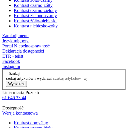
Kontrast żółto-czarny
Kontrast czarno-żółty
Kontrast czarno-zielony
Kontrast zielono-czarny
Kontrast żółto-niebieski
Kontrast niebiesko-żółty
Zamknij menu
Język migowy
Portal Niepełnosprawność
Deklaracja dostępności
ETR - tekst
Facebook
Instagram
Szukaj
szukaj artykułów i wydarzeń
Wyszukaj
Linia miasta Poznań
61 646 33 44
Dostępność
Wersja kontrastowa
Kontrast domyślny
Kontrast czarno-biały