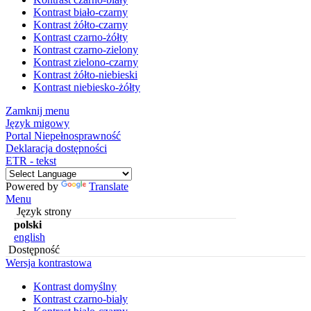
Kontrast biało-czarny
Kontrast żółto-czarny
Kontrast czarno-żółty
Kontrast czarno-zielony
Kontrast zielono-czarny
Kontrast żółto-niebieski
Kontrast niebiesko-żółty
Zamknij menu
Język migowy
Portal Niepełnosprawność
Deklaracja dostępności
ETR - tekst
Powered by
Translate
Menu
Język strony
polski
english
Dostępność
Wersja kontrastowa
Kontrast domyślny
Kontrast czarno-biały