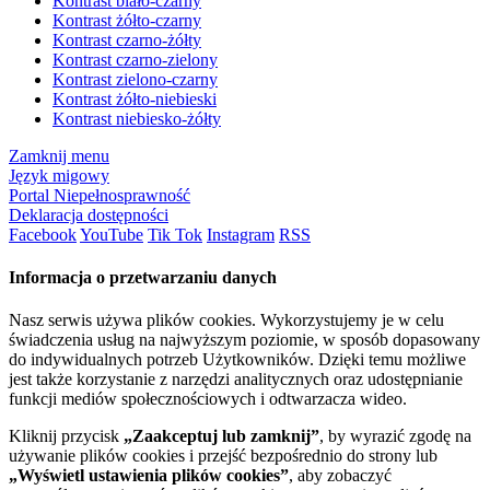
Kontrast biało-czarny
Kontrast żółto-czarny
Kontrast czarno-żółty
Kontrast czarno-zielony
Kontrast zielono-czarny
Kontrast żółto-niebieski
Kontrast niebiesko-żółty
Zamknij menu
Język migowy
Portal Niepełnosprawność
Deklaracja dostępności
Facebook
YouTube
Tik Tok
Instagram
RSS
Informacja o przetwarzaniu danych
Nasz serwis używa plików cookies. Wykorzystujemy je w celu
świadczenia usług na najwyższym poziomie, w sposób dopasowany
do indywidualnych potrzeb Użytkowników. Dzięki temu możliwe
jest także korzystanie z narzędzi analitycznych oraz udostępnianie
funkcji mediów społecznościowych i odtwarzacza wideo.
Kliknij przycisk
„Zaakceptuj lub zamknij”
, by wyrazić zgodę na
używanie plików cookies i przejść bezpośrednio do strony lub
„Wyświetl ustawienia plików cookies”
, aby zobaczyć