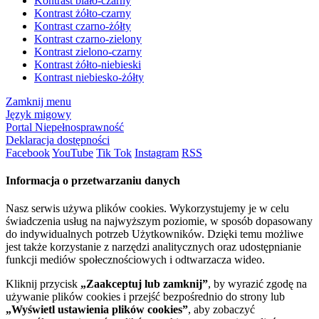
Kontrast biało-czarny
Kontrast żółto-czarny
Kontrast czarno-żółty
Kontrast czarno-zielony
Kontrast zielono-czarny
Kontrast żółto-niebieski
Kontrast niebiesko-żółty
Zamknij menu
Język migowy
Portal Niepełnosprawność
Deklaracja dostępności
Facebook
YouTube
Tik Tok
Instagram
RSS
Informacja o przetwarzaniu danych
Nasz serwis używa plików cookies. Wykorzystujemy je w celu
świadczenia usług na najwyższym poziomie, w sposób dopasowany
do indywidualnych potrzeb Użytkowników. Dzięki temu możliwe
jest także korzystanie z narzędzi analitycznych oraz udostępnianie
funkcji mediów społecznościowych i odtwarzacza wideo.
Kliknij przycisk
„Zaakceptuj lub zamknij”
, by wyrazić zgodę na
używanie plików cookies i przejść bezpośrednio do strony lub
„Wyświetl ustawienia plików cookies”
, aby zobaczyć