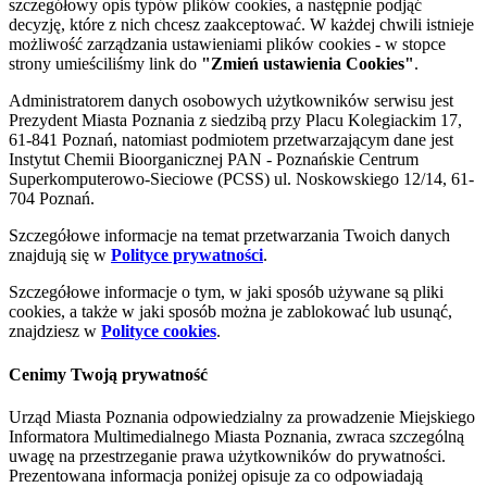
szczegółowy opis typów plików cookies, a następnie podjąć
decyzję, które z nich chcesz zaakceptować. W każdej chwili istnieje
możliwość zarządzania ustawieniami plików cookies - w stopce
strony umieściliśmy link do
"Zmień ustawienia Cookies"
.
Administratorem danych osobowych użytkowników serwisu jest
Prezydent Miasta Poznania z siedzibą przy Placu Kolegiackim 17,
61-841 Poznań, natomiast podmiotem przetwarzającym dane jest
Instytut Chemii Bioorganicznej PAN - Poznańskie Centrum
Superkomputerowo-Sieciowe (PCSS) ul. Noskowskiego 12/14, 61-
704 Poznań.
Szczegółowe informacje na temat przetwarzania Twoich danych
znajdują się w
Polityce prywatności
.
Szczegółowe informacje o tym, w jaki sposób używane są pliki
cookies, a także w jaki sposób można je zablokować lub usunąć,
znajdziesz w
Polityce cookies
.
Cenimy Twoją prywatność
Urząd Miasta Poznania odpowiedzialny za prowadzenie Miejskiego
Informatora Multimedialnego Miasta Poznania, zwraca szczególną
uwagę na przestrzeganie prawa użytkowników do prywatności.
Prezentowana informacja poniżej opisuje za co odpowiadają