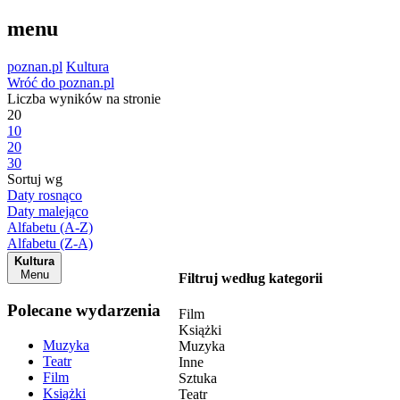
menu
poznan.pl
Kultura
Wróć do poznan.pl
Liczba wyników na stronie
20
10
20
30
Sortuj wg
Daty rosnąco
Daty malejąco
Alfabetu (A-Z)
Alfabetu (Z-A)
Kultura
Menu
Filtruj według kategorii
Polecane wydarzenia
Film
Książki
Muzyka
Muzyka
Teatr
Inne
Film
Sztuka
Książki
Teatr