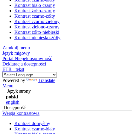
Kontrast biało-czarny
Kontrast żółto-czarny
Kontrast czarno-żółty
Kontrast czarno-zielony
Kontrast zielono-czarny
Kontrast żółto-niebieski
Kontrast niebiesko-żółty
Zamknij menu
Język migowy
Portal Niepełnosprawność
Deklaracja dostępności
ETR - tekst
Powered by
Translate
Menu
Język strony
polski
english
Dostępność
Wersja kontrastowa
Kontrast domyślny
Kontrast czarno-biały