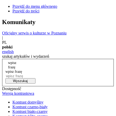
Przejdź do menu głównego
Przejdź do treści
Komunikaty
Oficjalny serwis o kulturze w Poznaniu
|
PL
polski
english
szukaj artykułów i wydarzeń
wpisz
frazę
wpisz frazę
Wyszukaj
Dostępność
Wersja kontrastowa
Kontrast domyślny
Kontrast czarno-biały
Kontrast biało-czarny