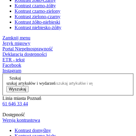
Kontrast żółto-czarny
Kontrast czarno-żółty
Kontrast czarno-zielony
Kontrast zielono-czarny
Kontrast żółto-niebieski
Kontrast niebiesko-żółty
Zamknij menu
Język migowy
Portal Niepełnosprawność
Deklaracja dostępności
ETR - tekst
Facebook
Instagram
Szukaj
szukaj artykułów i wydarzeń
Wyszukaj
Linia miasta Poznań
61 646 33 44
Dostępność
Wersja kontrastowa
Kontrast domyślny
Kontrast czarno-biały