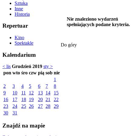
Sztuka
Inne
Historia
Nie znaleziono wydarzeń
spełniających podane kryteria.
Repertuar
Kino
Spektakle
Do góry
Kalendarium
< lis
Grudzień 2019
sty >
pon
wto
śro
czw
pią
sob
nie
1
2
3
4
5
6
7
8
9
10
11
12
13
14
15
16
17
18
19
20
21
22
23
24
25
26
27
28
29
30
31
Znajdź na mapie