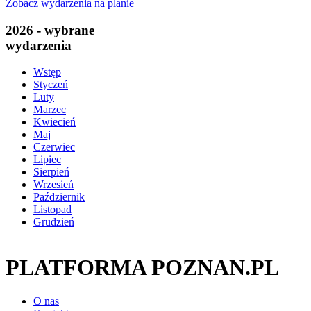
Zobacz wydarzenia na planie
2026 - wybrane
wydarzenia
Wstęp
Styczeń
Luty
Marzec
Kwiecień
Maj
Czerwiec
Lipiec
Sierpień
Wrzesień
Październik
Listopad
Grudzień
PLATFORMA POZNAN.PL
O nas