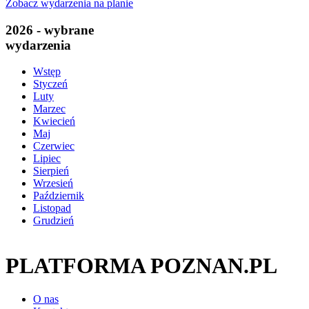
Zobacz wydarzenia na planie
2026 - wybrane
wydarzenia
Wstęp
Styczeń
Luty
Marzec
Kwiecień
Maj
Czerwiec
Lipiec
Sierpień
Wrzesień
Październik
Listopad
Grudzień
PLATFORMA POZNAN.PL
O nas