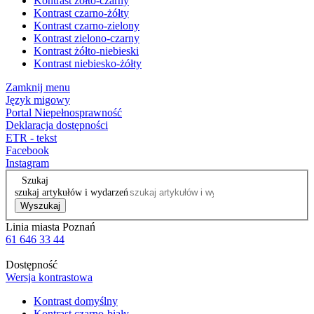
Kontrast żółto-czarny
Kontrast czarno-żółty
Kontrast czarno-zielony
Kontrast zielono-czarny
Kontrast żółto-niebieski
Kontrast niebiesko-żółty
Zamknij menu
Język migowy
Portal Niepełnosprawność
Deklaracja dostępności
ETR - tekst
Facebook
Instagram
Szukaj
szukaj artykułów i wydarzeń
Wyszukaj
Linia miasta Poznań
61 646 33 44
Dostępność
Wersja kontrastowa
Kontrast domyślny
Kontrast czarno-biały