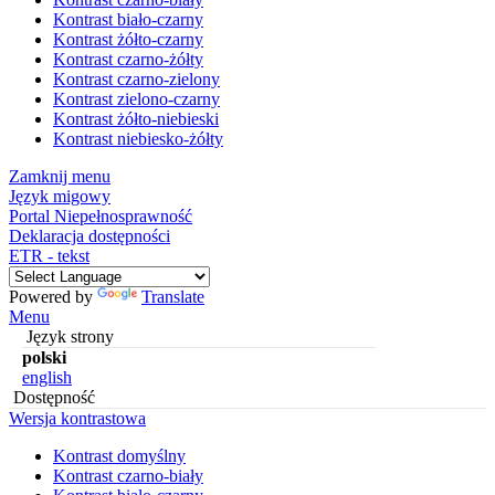
Kontrast biało-czarny
Kontrast żółto-czarny
Kontrast czarno-żółty
Kontrast czarno-zielony
Kontrast zielono-czarny
Kontrast żółto-niebieski
Kontrast niebiesko-żółty
Zamknij menu
Język migowy
Portal Niepełnosprawność
Deklaracja dostępności
ETR - tekst
Powered by
Translate
Menu
Język strony
polski
english
Dostępność
Wersja kontrastowa
Kontrast domyślny
Kontrast czarno-biały