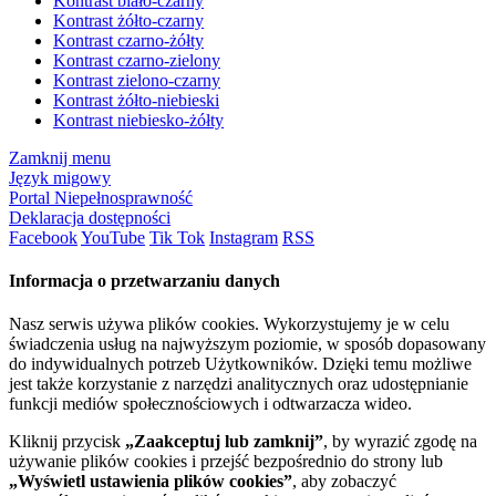
Kontrast biało-czarny
Kontrast żółto-czarny
Kontrast czarno-żółty
Kontrast czarno-zielony
Kontrast zielono-czarny
Kontrast żółto-niebieski
Kontrast niebiesko-żółty
Zamknij menu
Język migowy
Portal Niepełnosprawność
Deklaracja dostępności
Facebook
YouTube
Tik Tok
Instagram
RSS
Informacja o przetwarzaniu danych
Nasz serwis używa plików cookies. Wykorzystujemy je w celu
świadczenia usług na najwyższym poziomie, w sposób dopasowany
do indywidualnych potrzeb Użytkowników. Dzięki temu możliwe
jest także korzystanie z narzędzi analitycznych oraz udostępnianie
funkcji mediów społecznościowych i odtwarzacza wideo.
Kliknij przycisk
„Zaakceptuj lub zamknij”
, by wyrazić zgodę na
używanie plików cookies i przejść bezpośrednio do strony lub
„Wyświetl ustawienia plików cookies”
, aby zobaczyć