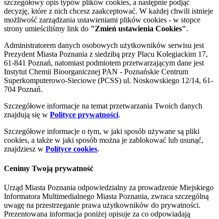
szczegółowy opis typów plików cookies, a następnie podjąć
decyzję, które z nich chcesz zaakceptować. W każdej chwili istnieje
możliwość zarządzania ustawieniami plików cookies - w stopce
strony umieściliśmy link do
"Zmień ustawienia Cookies"
.
Administratorem danych osobowych użytkowników serwisu jest
Prezydent Miasta Poznania z siedzibą przy Placu Kolegiackim 17,
61-841 Poznań, natomiast podmiotem przetwarzającym dane jest
Instytut Chemii Bioorganicznej PAN - Poznańskie Centrum
Superkomputerowo-Sieciowe (PCSS) ul. Noskowskiego 12/14, 61-
704 Poznań.
Szczegółowe informacje na temat przetwarzania Twoich danych
znajdują się w
Polityce prywatności
.
Szczegółowe informacje o tym, w jaki sposób używane są pliki
cookies, a także w jaki sposób można je zablokować lub usunąć,
znajdziesz w
Polityce cookies
.
Cenimy Twoją prywatność
Urząd Miasta Poznania odpowiedzialny za prowadzenie Miejskiego
Informatora Multimedialnego Miasta Poznania, zwraca szczególną
uwagę na przestrzeganie prawa użytkowników do prywatności.
Prezentowana informacja poniżej opisuje za co odpowiadają