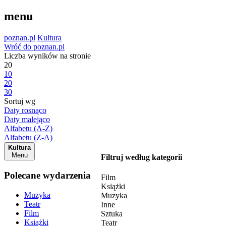
menu
poznan.pl
Kultura
Wróć do poznan.pl
Liczba wyników na stronie
20
10
20
30
Sortuj wg
Daty rosnąco
Daty malejąco
Alfabetu (A-Z)
Alfabetu (Z-A)
Kultura
Menu
Filtruj według kategorii
Polecane wydarzenia
Film
Książki
Muzyka
Muzyka
Teatr
Inne
Film
Sztuka
Książki
Teatr