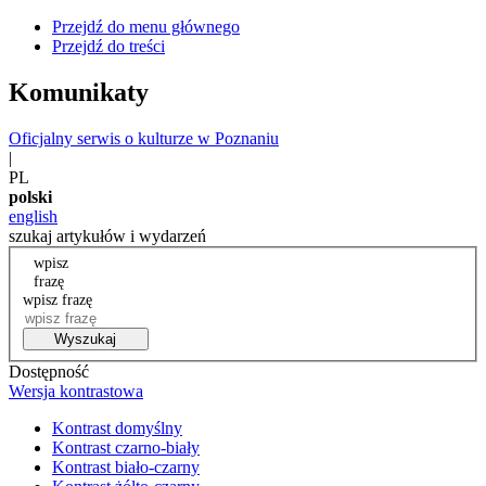
Przejdź do menu głównego
Przejdź do treści
Komunikaty
Oficjalny serwis o kulturze w Poznaniu
|
PL
polski
english
szukaj artykułów i wydarzeń
wpisz
frazę
wpisz frazę
Wyszukaj
Dostępność
Wersja kontrastowa
Kontrast domyślny
Kontrast czarno-biały
Kontrast biało-czarny