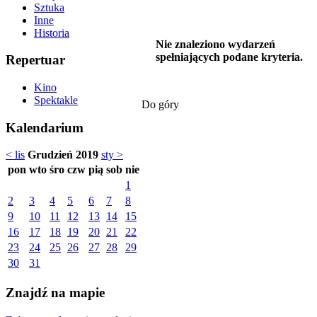
Sztuka
Inne
Historia
Nie znaleziono wydarzeń
spełniających podane kryteria.
Repertuar
Kino
Spektakle
Do góry
Kalendarium
< lis
Grudzień 2019
sty >
pon
wto
śro
czw
pią
sob
nie
1
2
3
4
5
6
7
8
9
10
11
12
13
14
15
16
17
18
19
20
21
22
23
24
25
26
27
28
29
30
31
Znajdź na mapie