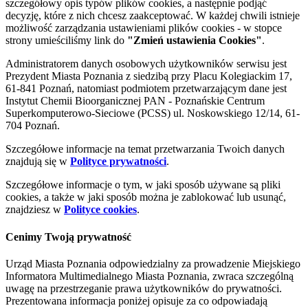
szczegółowy opis typów plików cookies, a następnie podjąć
decyzję, które z nich chcesz zaakceptować. W każdej chwili istnieje
możliwość zarządzania ustawieniami plików cookies - w stopce
strony umieściliśmy link do
"Zmień ustawienia Cookies"
.
Administratorem danych osobowych użytkowników serwisu jest
Prezydent Miasta Poznania z siedzibą przy Placu Kolegiackim 17,
61-841 Poznań, natomiast podmiotem przetwarzającym dane jest
Instytut Chemii Bioorganicznej PAN - Poznańskie Centrum
Superkomputerowo-Sieciowe (PCSS) ul. Noskowskiego 12/14, 61-
704 Poznań.
Szczegółowe informacje na temat przetwarzania Twoich danych
znajdują się w
Polityce prywatności
.
Szczegółowe informacje o tym, w jaki sposób używane są pliki
cookies, a także w jaki sposób można je zablokować lub usunąć,
znajdziesz w
Polityce cookies
.
Cenimy Twoją prywatność
Urząd Miasta Poznania odpowiedzialny za prowadzenie Miejskiego
Informatora Multimedialnego Miasta Poznania, zwraca szczególną
uwagę na przestrzeganie prawa użytkowników do prywatności.
Prezentowana informacja poniżej opisuje za co odpowiadają