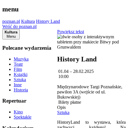
menu
poznan.pl
Kultura
History Land
Wróć do poznan.pl
Powiększ tekst
Kultura
Menu
Polecane wydarzenia
History Land
Muzyka
Teatr
Film
01.04 – 28.02.2025
Książki
10:00
Sztuka
Inne
Międzynarodowe Targi Poznańskie,
Historia
pawilon 3A (wejście od ul.
Bukowskiej)
Repertuar
Bilety płatne
Opis
Kino
Sztuka
Spektakle
HistoryLand to wystawa, która
zachwyci każdego! Na