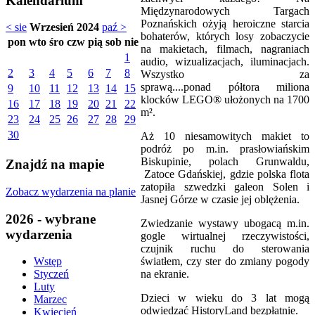
Kalendarium
Międzynarodowych Targach
Poznańskich ożyją heroiczne starcia
< sie
Wrzesień 2024
paź >
bohaterów, których losy zobaczycie
pon
wto
śro
czw
pią
sob
nie
na makietach, filmach, nagraniach
1
audio, wizualizacjach, iluminacjach.
2
3
4
5
6
7
8
Wszystko za
sprawą....ponad półtora miliona
9
10
11
12
13
14
15
klocków LEGO® ułożonych na 1700
16
17
18
19
20
21
22
m².
23
24
25
26
27
28
29
30
Aż 10 niesamowitych makiet to
podróż po m.in. prasłowiańskim
Biskupinie, polach Grunwaldu,
Znajdź na mapie
Zatoce Gdańskiej, gdzie polska flota
zatopiła szwedzki galeon Solen i
Zobacz wydarzenia na planie
Jasnej Górze w czasie jej oblężenia.
2026 - wybrane
Zwiedzanie wystawy ubogacą m.in.
wydarzenia
gogle wirtualnej rzeczywistości,
czujnik ruchu do sterowania
światłem, czy ster do zmiany pogody
Wstęp
na ekranie.
Styczeń
Luty
Dzieci w wieku do 3 lat mogą
Marzec
odwiedzać HistoryLand bezpłatnie.
Kwiecień