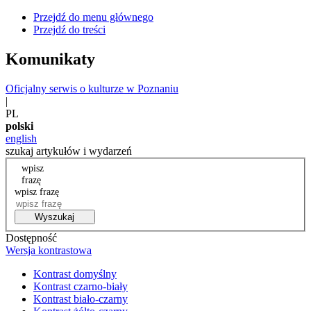
Przejdź do menu głównego
Przejdź do treści
Komunikaty
Oficjalny serwis o kulturze w Poznaniu
|
PL
polski
english
szukaj artykułów i wydarzeń
wpisz
frazę
wpisz frazę
Wyszukaj
Dostępność
Wersja kontrastowa
Kontrast domyślny
Kontrast czarno-biały
Kontrast biało-czarny