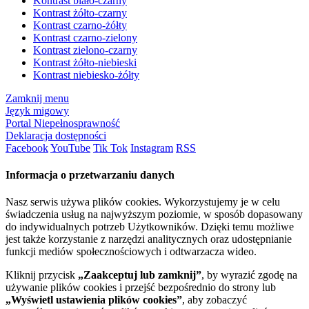
Kontrast biało-czarny
Kontrast żółto-czarny
Kontrast czarno-żółty
Kontrast czarno-zielony
Kontrast zielono-czarny
Kontrast żółto-niebieski
Kontrast niebiesko-żółty
Zamknij menu
Język migowy
Portal Niepełnosprawność
Deklaracja dostępności
Facebook
YouTube
Tik Tok
Instagram
RSS
Informacja o przetwarzaniu danych
Nasz serwis używa plików cookies. Wykorzystujemy je w celu
świadczenia usług na najwyższym poziomie, w sposób dopasowany
do indywidualnych potrzeb Użytkowników. Dzięki temu możliwe
jest także korzystanie z narzędzi analitycznych oraz udostępnianie
funkcji mediów społecznościowych i odtwarzacza wideo.
Kliknij przycisk
„Zaakceptuj lub zamknij”
, by wyrazić zgodę na
używanie plików cookies i przejść bezpośrednio do strony lub
„Wyświetl ustawienia plików cookies”
, aby zobaczyć