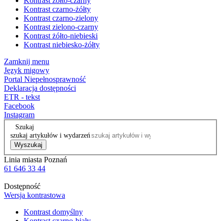
Kontrast żółto-czarny
Kontrast czarno-żółty
Kontrast czarno-zielony
Kontrast zielono-czarny
Kontrast żółto-niebieski
Kontrast niebiesko-żółty
Zamknij menu
Język migowy
Portal Niepełnosprawność
Deklaracja dostępności
ETR - tekst
Facebook
Instagram
Szukaj
szukaj artykułów i wydarzeń
Wyszukaj
Linia miasta Poznań
61 646 33 44
Dostępność
Wersja kontrastowa
Kontrast domyślny
Kontrast czarno-biały