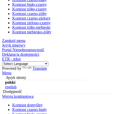
Kontrast biało-czarny
Kontrast żółto-czarny
Kontrast czarno-żółty
Kontrast czarno-zielony
Kontrast zielono-czarny
Kontrast żółto-niebieski
Kontrast niebiesko-żółty
Zamknij menu
Język migowy
Portal Niepełnosprawność
Deklaracja dostępności
ETR - tekst
Powered by
Translate
Menu
Język strony
polski
english
Dostępność
Wersja kontrastowa
Kontrast domyślny
Kontrast czarno-biały