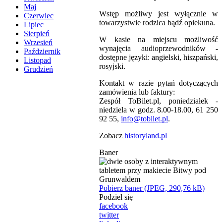
Maj
Wstęp możliwy jest wyłącznie w
Czerwiec
towarzystwie rodzica bądź opiekuna.
Lipiec
Sierpień
W kasie na miejscu możliwość
Wrzesień
wynajęcia audioprzewodników -
Październik
dostępne języki: angielski, hiszpański,
Listopad
rosyjski.
Grudzień
Kontakt w razie pytań dotyczących
zamówienia lub faktury:
Zespół ToBilet.pl, poniedziałek -
niedziela w godz. 8.00-18.00, 61 250
92 55,
info@tobilet.pl
.
Zobacz
historyland.pl
Baner
Pobierz baner (JPEG, 290,76 kB)
Podziel się
facebook
twitter