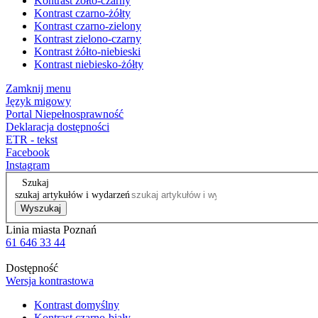
Kontrast żółto-czarny
Kontrast czarno-żółty
Kontrast czarno-zielony
Kontrast zielono-czarny
Kontrast żółto-niebieski
Kontrast niebiesko-żółty
Zamknij menu
Język migowy
Portal Niepełnosprawność
Deklaracja dostępności
ETR - tekst
Facebook
Instagram
Szukaj
szukaj artykułów i wydarzeń
Wyszukaj
Linia miasta Poznań
61 646 33 44
Dostępność
Wersja kontrastowa
Kontrast domyślny
Kontrast czarno-biały