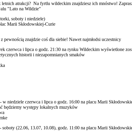
sz letnich atrakcji? Na fyrtlu wildeckim znajdziesz ich mnóstwo! Zap
walu "Lato na Wildzie"
orki, soboty i niedziele)
plac Marii Skłodowskiej-Curie
 pewnością znajdzie coś dla siebie! Nawet najmłodsi uczestnicy
ek czerwca i lipca o godz. 21:30 na rynku Wildeckim wyświetlone zost
etycznych historii i niezapomnianych smaków
żka
 w niedziele czerwca i lipca o godz. 16:00 na placu Marii Skłodowski
iać będziemy występy lokalnych muzyków
rwa
emke
 - soboty (22.06, 13.07, 10.08), godz. 11:00 na placu Marii Skłodowski