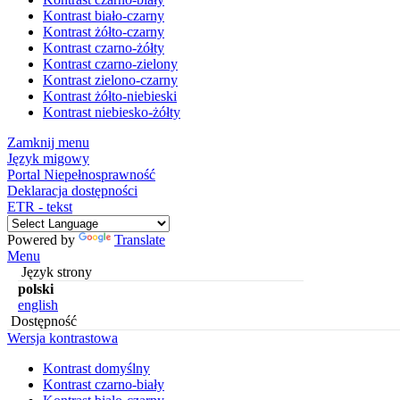
Kontrast biało-czarny
Kontrast żółto-czarny
Kontrast czarno-żółty
Kontrast czarno-zielony
Kontrast zielono-czarny
Kontrast żółto-niebieski
Kontrast niebiesko-żółty
Zamknij menu
Język migowy
Portal Niepełnosprawność
Deklaracja dostępności
ETR - tekst
Powered by
Translate
Menu
Język strony
polski
english
Dostępność
Wersja kontrastowa
Kontrast domyślny
Kontrast czarno-biały