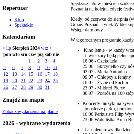
Spędzasz lato w mieście i szuka
Repertuar
Poznania na kolejną edycję festi
Kiedy: od czerwca do sierpnia (wt
Kino
Gdzie: Poznań - rynek Wildecki/
Spektakle
Wstęp: darmowy
Kalendarium
W tegorocznym programie każdy z
< lip
Sierpień 2024
wrz >
Kino letnie - w każdy wtor
pon
wto
śro
czw
pią
sob
nie
Te wieczory będą pełne ap
18.06 - Czekolada
1
2
3
4
25.06 - Skrzydełko czy nó
5
6
7
8
9
10
11
02.07 - Maria Antonina
12
13
14
15
16
17
18
09.07 - Chłopcy z ferajny
19
20
21
22
23
24
25
16.07 - Życie od kuchni
26
27
28
29
30
31
23.07 - Mildred Pierce
30.07 - Podróż na 100 stóp
Znajdź na mapie
Koncerty muzyki na żywo -
atmosferze parku, podziw
Zobacz wydarzenia na planie
16.06 Perkusista Filip Wy
23.06 Wokalistka Anna B
2026 - wybrane wydarzenia
Teatr plenerowy dla dzieci