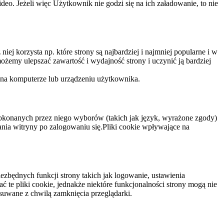
eo. Jeżeli więc Użytkownik nie godzi się na ich załadowanie, to nie
niej korzysta np. które strony są najbardziej i najmniej popularne i w
żemy ulepszać zawartość i wydajność strony i uczynić ją bardziej
 na komputerze lub urządzeniu użytkownika.
dokonanych przez niego wyborów (takich jak język, wyrażone zgody)
wania witryny po zalogowaniu się.Pliki cookie wpływające na
ezbędnych funkcji strony takich jak logowanie, ustawienia
 te pliki cookie, jednakże niektóre funkcjonalności strony mogą nie
suwane z chwilą zamknięcia przeglądarki.