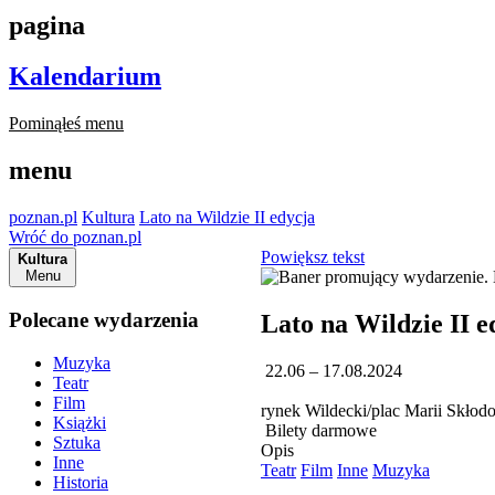
pagina
Kalendarium
Pominąłeś menu
menu
poznan.pl
Kultura
Lato na Wildzie II edycja
Wróć do poznan.pl
Powiększ tekst
Kultura
Menu
Polecane wydarzenia
Lato na Wildzie II e
Muzyka
22.06 – 17.08.2024
Teatr
Film
rynek Wildecki/plac Marii Skłod
Książki
Bilety darmowe
Sztuka
Opis
Inne
Teatr
Film
Inne
Muzyka
Historia