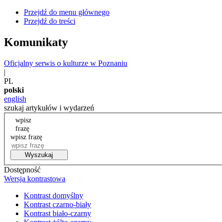
Przejdź do menu głównego
Przejdź do treści
Komunikaty
Oficjalny serwis o kulturze w Poznaniu
|
PL
polski
english
szukaj artykułów i wydarzeń
wpisz
frazę
wpisz frazę
Wyszukaj
Dostępność
Wersja kontrastowa
Kontrast domyślny
Kontrast czarno-biały
Kontrast biało-czarny