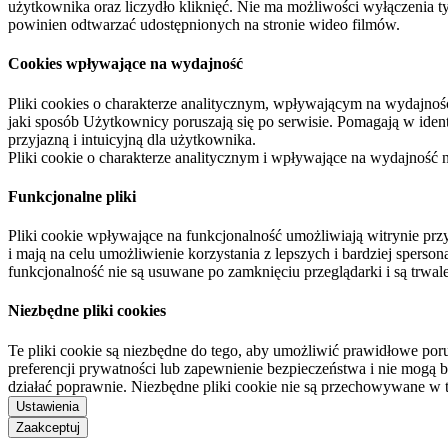
użytkownika oraz liczydło kliknięć. Nie ma możliwości wyłączenia t
powinien odtwarzać udostępnionych na stronie wideo filmów.
Cookies wpływające na wydajność
Pliki cookies o charakterze analitycznym, wpływającym na wydajność zb
jaki sposób Użytkownicy poruszają się po serwisie. Pomagają w ide
przyjazną i intuicyjną dla użytkownika.
Pliki cookie o charakterze analitycznym i wpływające na wydajność
Funkcjonalne pliki
Pliki cookie wpływające na funkcjonalność umożliwiają witrynie p
i mają na celu umożliwienie korzystania z lepszych i bardziej sperso
funkcjonalność nie są usuwane po zamknięciu przeglądarki i są trw
Niezbędne pliki cookies
Te pliki cookie są niezbędne do tego, aby umożliwić prawidłowe poru
preferencji prywatności lub zapewnienie bezpieczeństwa i nie mogą b
działać poprawnie. Niezbędne pliki cookie nie są przechowywane w 
Ustawienia
Zaakceptuj