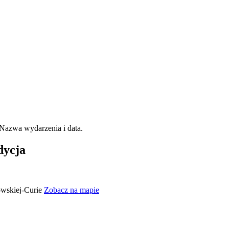
dycja
owskiej-Curie
Zobacz na mapie