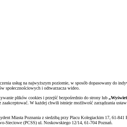
dczenia usług na najwyższym poziomie, w sposób dopasowany do indy
diów społecznościowych i odtwarzacza wideo.
żywanie plików cookies i przejść bezpośrednio do strony lub
„Wyświetl
sz zaakceptować. W każdej chwili istnieje możliwość zarządzania ustaw
ent Miasta Poznania z siedzibą przy Placu Kolegiackim 17, 61-841 P
o-Sieciowe (PCSS) ul. Noskowskiego 12/14, 61-704 Poznań.