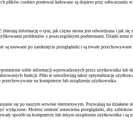
ych plików cookies ponieważ ładowane są dopiero przy odtwarzaniu wid
ierają informację o tym, jak często strona jest odwiedzana i jak się z 
ntyfikowaniu problemów z poszczególnymi podstronami. Dzięki temu mo
 nie są usuwane po zamknięciu przeglądarki i są trwale przechowywane
rzypomnienie sobie informacji wprowadzonych przez użytkownika lub 
nalizowanych funkcji. Pliki te umożliwiają także optymalizację użytko
ale przechowywane na komputerze lub urządzeniu użytkownika.
szanie się po naszym serwisie internetowym. Pozwalają na działanie ni
yć wyłączone. Możesz zmienić ustawienia przeglądarki, aby zablokować
trwały sposób na komputerze lub innym urządzeniu użytkownika i są u