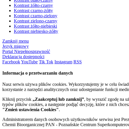
Kontrast biało-czarny
Kontrast żółto-czarny
Kontrast czarno-żółty
Kontrast czarno-zielony
Kontrast zielono-czarny
Kontrast żółto-niebieski
Kontrast niebiesko-żółty
Zamknij menu
Język migowy
Portal Niepełnosprawność
Deklaracja dostępności
Facebook
YouTube
Tik Tok
Instagram
RSS
Informacja o przetwarzaniu danych
Nasz serwis używa plików cookies. Wykorzystujemy je w celu świa
korzystanie z narzędzi analitycznych oraz udostępnianie funkcji me
Kliknij przycisk
„Zaakceptuj lub zamknij”
, by wyrazić zgodę na u
typów plików cookies, a następnie podjąć decyzję, które z nich chce
"Zmień ustawienia Cookies"
.
Administratorem danych osobowych użytkowników serwisu jest Prezyd
Chemii Bioorganicznej PAN - Poznańskie Centrum Superkomputerow