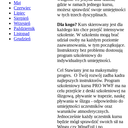
Maj
gdzie w ramach jednego kursu,
Czerwiec
możesz sprawdzić swoje umiejętności
Lipiec
w tych trzech dyscyplinach.
Sierpień
Wrzesień
Dla kogo?
Kurs skierowany jest dla
Październik
każdego kto chce przejść intensywne
Listopad
szkolenie. W szkoleniu mogą brać
Grudzień
udział osoby na każdym poziomie
zaawansowania, w tym początkujące.
Instruktorzy bez problemu dostosują
program szkoleniowy do
indywidualnych umiejętności.
Cel Stawiany jest na maksymalny
progres. O Twój rozwój zadba kadra
najlepszych instruktorów. Program
szkoleniowy kursu PRO WWF ma na
celu przejście z deski szkoleniowej na
ślizgową, pływanie w trapezie, naukę
pływania w ślizgu - odpowiednio do
umiejętności uczestników oraz
warunków atmosferycznych.
Jednocześnie każdy uczestnik kursu
będzie mógł sprawdzić swoich sił na
Wingu czy WingFoil i po