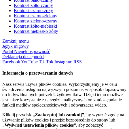
Kontrast biało-czarny
Kontrast żółto-czarny
Kontrast czarno-żółty
Kontrast czarno-zielony
Kontrast zielono-czarny
Kontrast żółto-niebieski
Kontrast niebiesko-żółty
Zamknij menu
Język migowy
Portal Niepełnosprawność
Deklaracja dostępności
Facebook
YouTube
Tik Tok
Instagram
RSS
Informacja o przetwarzaniu danych
Nasz serwis używa plików cookies. Wykorzystujemy je w celu
świadczenia usług na najwyższym poziomie, w sposób dopasowany
do indywidualnych potrzeb Użytkowników. Dzięki temu możliwe
jest także korzystanie z narzędzi analitycznych oraz udostępnianie
funkcji mediów społecznościowych i odtwarzacza wideo.
Kliknij przycisk
„Zaakceptuj lub zamknij”
, by wyrazić zgodę na
używanie plików cookies i przejść bezpośrednio do strony lub
„Wyświetl ustawienia plików cookies”
, aby zobaczyć