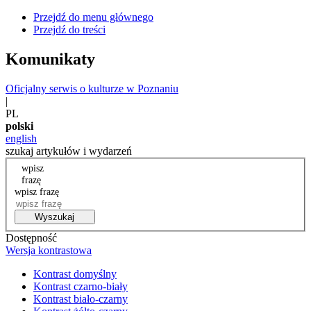
Przejdź do menu głównego
Przejdź do treści
Komunikaty
Oficjalny serwis o kulturze w Poznaniu
|
PL
polski
english
szukaj artykułów i wydarzeń
wpisz
frazę
wpisz frazę
Wyszukaj
Dostępność
Wersja kontrastowa
Kontrast domyślny
Kontrast czarno-biały
Kontrast biało-czarny