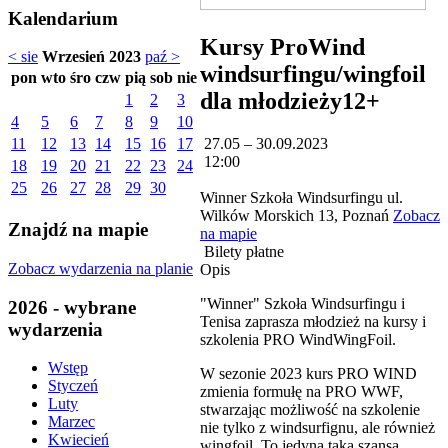
Kalendarium
Kursy ProWind
< sie
Wrzesień 2023
paź >
windsurfingu/wingfoil
pon
wto
śro
czw
pią
sob
nie
dla młodzieży12+
1
2
3
4
5
6
7
8
9
10
27.05 – 30.09.2023
11
12
13
14
15
16
17
12:00
18
19
20
21
22
23
24
25
26
27
28
29
30
Winner Szkoła Windsurfingu ul.
Wilków Morskich 13, Poznań
Zobacz
Znajdź na mapie
na mapie
Bilety płatne
Zobacz wydarzenia na planie
Opis
"Winner" Szkoła Windsurfingu i
2026 - wybrane
Tenisa zaprasza młodzież na kursy i
wydarzenia
szkolenia PRO WindWingFoil.
Wstęp
W sezonie 2023 kurs PRO WIND
Styczeń
zmienia formułę na PRO WWF,
Luty
stwarzając możliwość na szkolenie
Marzec
nie tylko z windsurfignu, ale również
Kwiecień
wingfoil. To jedyna taka szansa,