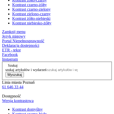
Kontrast żółto-czarny
Kontrast czarno-żółty
Kontrast czarno-zielony
Kontrast zielono-czarny
Kontrast żółto-niebieski
Kontrast niebiesko-żółty
Zamknij menu
Język migowy
Portal Niepełnosprawność
Deklaracja dostępności
ETR - tekst
Facebook
Instagram
Szukaj
szukaj artykułów i wydarzeń
Wyszukaj
Linia miasta Poznań
61 646 33 44
Dostępność
Wersja kontrastowa
Kontrast domyślny
Kontrast czarno-biały