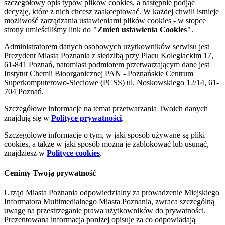
szczegółowy opis typów plików cookies, a następnie podjąć
decyzję, które z nich chcesz zaakceptować. W każdej chwili istnieje
możliwość zarządzania ustawieniami plików cookies - w stopce
strony umieściliśmy link do
"Zmień ustawienia Cookies"
.
Administratorem danych osobowych użytkowników serwisu jest
Prezydent Miasta Poznania z siedzibą przy Placu Kolegiackim 17,
61-841 Poznań, natomiast podmiotem przetwarzającym dane jest
Instytut Chemii Bioorganicznej PAN - Poznańskie Centrum
Superkomputerowo-Sieciowe (PCSS) ul. Noskowskiego 12/14, 61-
704 Poznań.
Szczegółowe informacje na temat przetwarzania Twoich danych
znajdują się w
Polityce prywatności
.
Szczegółowe informacje o tym, w jaki sposób używane są pliki
cookies, a także w jaki sposób można je zablokować lub usunąć,
znajdziesz w
Polityce cookies
.
Cenimy Twoją prywatność
Urząd Miasta Poznania odpowiedzialny za prowadzenie Miejskiego
Informatora Multimedialnego Miasta Poznania, zwraca szczególną
uwagę na przestrzeganie prawa użytkowników do prywatności.
Prezentowana informacja poniżej opisuje za co odpowiadają