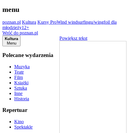
menu
poznan.pl
Kultura
Kursy ProWind windsurfingu/wingfoil dla
młodzieży12+
Wróć do poznan.pl
Powiększ tekst
Kultura
Menu
Polecane wydarzenia
Muzyka
Teatr
Film
Książki
Sztuka
Inne
Historia
Repertuar
Kino
Spektakle