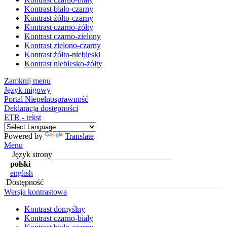
Kontrast biało-czarny
Kontrast żółto-czarny
Kontrast czarno-żółty
Kontrast czarno-zielony
Kontrast zielono-czarny
Kontrast żółto-niebieski
Kontrast niebiesko-żółty
Zamknij menu
Język migowy
Portal Niepełnosprawność
Deklaracja dostępności
ETR - tekst
Powered by
Translate
Menu
Język strony
polski
english
Dostępność
Wersja kontrastowa
Kontrast domyślny
Kontrast czarno-biały