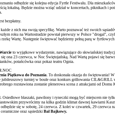
oznaniu odbędzie się kolejna edycja Fyrtle Festiwalu. Dla mieszkańcó
cią lokalną. Będzie można wziąć udział w koncertach, piknikach i po
a.
st bezpłatny.
 a każde z nich ma swoją specyfikę. Warto poznawać też swoich sąsiad
eszłym roku na Wartostradzie powstał pierwszy w Polsce "drogal", czy
na rzekę Wartę. Następnie świętować będziemy pełną parą w fyrtlowych
 Warcie
to wyjątkowe wydarzenie, nawiązujące do słowiańskiej tradycj
się ona 23 czerwca, w Noc Świętojańską. Nad Wartą pojawi się barwn
ianków, potańcówka oraz pokaz teatru Ognia.
ÓŁNOC
zenia Piątkowa do Poznania
. To doskonała okazja do świętowania! W 
ę jubileuszowy turniej w boule oraz konkurs grillowania CIL&GRILL w
hrobrego rozstawiona zostanie plenerowa scena z atrakcjami od Domu
. Osiedlowe blaszaki, pawilony i ryneczki mogą być miejscem nie tyl
astowskim przywrócimy na kilka godzin klimat dawnej kawiarni Kaszt
dbędzie się w sobotę, 24 czerwca. Z kolei w czwartek, 29 czerwca n
 ceramiczne oraz sąsiedzki
Bal Bajkowy.