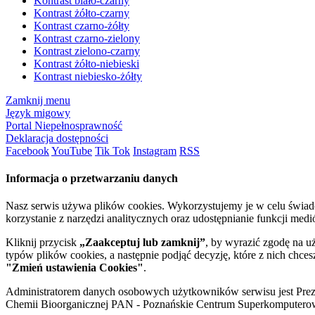
Kontrast biało-czarny
Kontrast żółto-czarny
Kontrast czarno-żółty
Kontrast czarno-zielony
Kontrast zielono-czarny
Kontrast żółto-niebieski
Kontrast niebiesko-żółty
Zamknij menu
Język migowy
Portal Niepełnosprawność
Deklaracja dostępności
Facebook
YouTube
Tik Tok
Instagram
RSS
Informacja o przetwarzaniu danych
Nasz serwis używa plików cookies. Wykorzystujemy je w celu świa
korzystanie z narzędzi analitycznych oraz udostępnianie funkcji me
Kliknij przycisk
„Zaakceptuj lub zamknij”
, by wyrazić zgodę na u
typów plików cookies, a następnie podjąć decyzję, które z nich chce
"Zmień ustawienia Cookies"
.
Administratorem danych osobowych użytkowników serwisu jest Prezyd
Chemii Bioorganicznej PAN - Poznańskie Centrum Superkomputerow