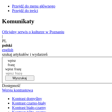
Przejdź do menu głównego
Przejdź do treści
Komunikaty
Oficjalny serwis o kulturze w Poznaniu
|
PL
polski
english
szukaj artykułów i wydarzeń
wpisz
frazę
wpisz frazę
Wyszukaj
Dostępność
Wersja kontrastowa
Kontrast domyślny
Kontrast czarno-biały
Kontrast biało-czarny