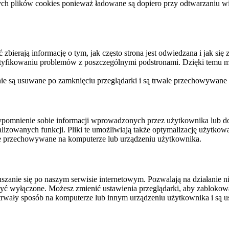
ych plików cookies ponieważ ładowane są dopiero przy odtwarzaniu wid
ierają informację o tym, jak często strona jest odwiedzana i jak się z 
ntyfikowaniu problemów z poszczególnymi podstronami. Dzięki temu mo
 nie są usuwane po zamknięciu przeglądarki i są trwale przechowywane
rzypomnienie sobie informacji wprowadzonych przez użytkownika lub 
nalizowanych funkcji. Pliki te umożliwiają także optymalizację użytko
ale przechowywane na komputerze lub urządzeniu użytkownika.
szanie się po naszym serwisie internetowym. Pozwalają na działanie ni
yć wyłączone. Możesz zmienić ustawienia przeglądarki, aby zablokować
trwały sposób na komputerze lub innym urządzeniu użytkownika i są u