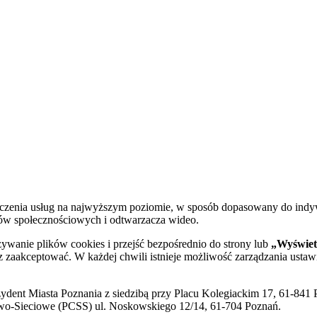
dczenia usług na najwyższym poziomie, w sposób dopasowany do indy
diów społecznościowych i odtwarzacza wideo.
żywanie plików cookies i przejść bezpośrednio do strony lub
„Wyświetl
sz zaakceptować. W każdej chwili istnieje możliwość zarządzania ustaw
ent Miasta Poznania z siedzibą przy Placu Kolegiackim 17, 61-841 P
o-Sieciowe (PCSS) ul. Noskowskiego 12/14, 61-704 Poznań.