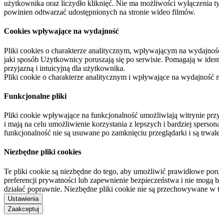
użytkownika oraz liczydło kliknięć. Nie ma możliwości wyłączenia t
powinien odtwarzać udostępnionych na stronie wideo filmów.
Cookies wpływające na wydajność
Pliki cookies o charakterze analitycznym, wpływającym na wydajność zb
jaki sposób Użytkownicy poruszają się po serwisie. Pomagają w ide
przyjazną i intuicyjną dla użytkownika.
Pliki cookie o charakterze analitycznym i wpływające na wydajność
Funkcjonalne pliki
Pliki cookie wpływające na funkcjonalność umożliwiają witrynie p
i mają na celu umożliwienie korzystania z lepszych i bardziej sperso
funkcjonalność nie są usuwane po zamknięciu przeglądarki i są trw
Niezbędne pliki cookies
Te pliki cookie są niezbędne do tego, aby umożliwić prawidłowe poru
preferencji prywatności lub zapewnienie bezpieczeństwa i nie mogą b
działać poprawnie. Niezbędne pliki cookie nie są przechowywane w 
Ustawienia
Zaakceptuj