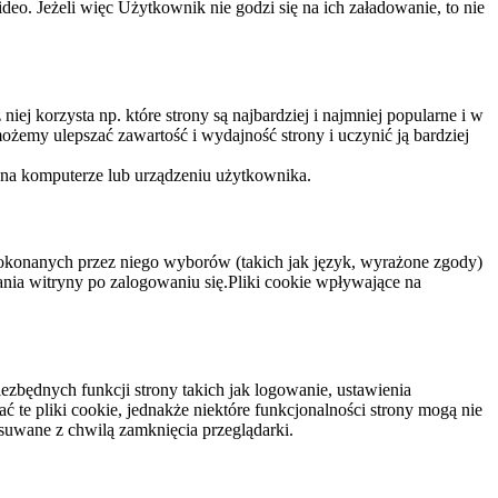
eo. Jeżeli więc Użytkownik nie godzi się na ich załadowanie, to nie
niej korzysta np. które strony są najbardziej i najmniej popularne i w
żemy ulepszać zawartość i wydajność strony i uczynić ją bardziej
 na komputerze lub urządzeniu użytkownika.
dokonanych przez niego wyborów (takich jak język, wyrażone zgody)
wania witryny po zalogowaniu się.Pliki cookie wpływające na
ezbędnych funkcji strony takich jak logowanie, ustawienia
 te pliki cookie, jednakże niektóre funkcjonalności strony mogą nie
suwane z chwilą zamknięcia przeglądarki.