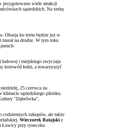
w przygotowano wiele atrakcji
tańcówkach sąsiedzkich. Na rzekę
ów. Okazja ku temu będzie już w
li mural na drodze. W tym roku
 parach:
i ludowej i miejskiego zwyczaju
y korowód łodzi, a towarzyszyć
niedzielę, 25 czerwca na
 klimacie sąsiedzkiego pikniku.
 Kultury "Dąbrówka".
ko codziennych zakupów, ale także
elańskiej.
Wieczorek Ratajski
z
a Ławicy przy ryneczku