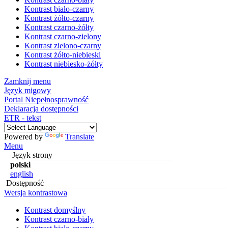
Kontrast biało-czarny
Kontrast żółto-czarny
Kontrast czarno-żółty
Kontrast czarno-zielony
Kontrast zielono-czarny
Kontrast żółto-niebieski
Kontrast niebiesko-żółty
Zamknij menu
Język migowy
Portal Niepełnosprawność
Deklaracja dostępności
ETR - tekst
Powered by
Translate
Menu
Język strony
polski
english
Dostępność
Wersja kontrastowa
Kontrast domyślny
Kontrast czarno-biały