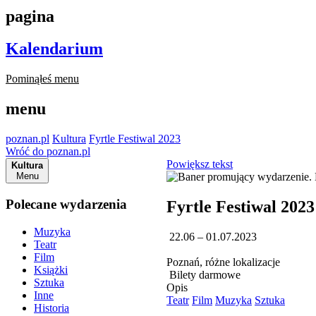
pagina
Kalendarium
Pominąłeś menu
menu
poznan.pl
Kultura
Fyrtle Festiwal 2023
Wróć do poznan.pl
Powiększ tekst
Kultura
Menu
Polecane wydarzenia
Fyrtle Festiwal 2023
Muzyka
22.06 – 01.07.2023
Teatr
Film
Poznań, różne lokalizacje
Książki
Bilety darmowe
Sztuka
Opis
Inne
Teatr
Film
Muzyka
Sztuka
Historia