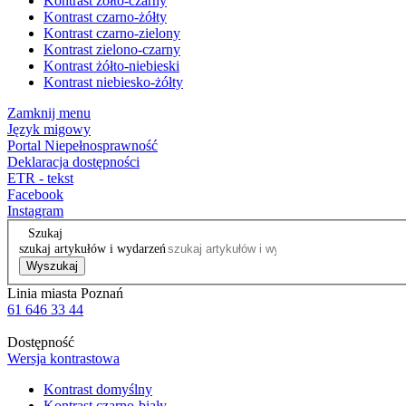
Kontrast żółto-czarny
Kontrast czarno-żółty
Kontrast czarno-zielony
Kontrast zielono-czarny
Kontrast żółto-niebieski
Kontrast niebiesko-żółty
Zamknij menu
Język migowy
Portal Niepełnosprawność
Deklaracja dostępności
ETR - tekst
Facebook
Instagram
Szukaj
szukaj artykułów i wydarzeń
Wyszukaj
Linia miasta Poznań
61 646 33 44
Dostępność
Wersja kontrastowa
Kontrast domyślny
Kontrast czarno-biały