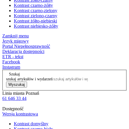
Kontrast żółto-czarny
Kontrast czarno-żółty
Kontrast czarno-zielony
Kontrast zielono-czarny
Kontrast żółto-niebieski
Kontrast niebiesko-żółty
Zamknij menu
Język migowy
Portal Niepełnosprawność
Deklaracja dostępności
ETR - tekst
Facebook
Instagram
Szukaj
szukaj artykułów i wydarzeń
Wyszukaj
Linia miasta Poznań
61 646 33 44
Dostępność
Wersja kontrastowa
Kontrast domyślny
Kontrast czarno-biały