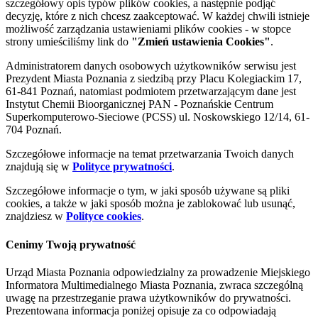
szczegółowy opis typów plików cookies, a następnie podjąć
decyzję, które z nich chcesz zaakceptować. W każdej chwili istnieje
możliwość zarządzania ustawieniami plików cookies - w stopce
strony umieściliśmy link do
"Zmień ustawienia Cookies"
.
Administratorem danych osobowych użytkowników serwisu jest
Prezydent Miasta Poznania z siedzibą przy Placu Kolegiackim 17,
61-841 Poznań, natomiast podmiotem przetwarzającym dane jest
Instytut Chemii Bioorganicznej PAN - Poznańskie Centrum
Superkomputerowo-Sieciowe (PCSS) ul. Noskowskiego 12/14, 61-
704 Poznań.
Szczegółowe informacje na temat przetwarzania Twoich danych
znajdują się w
Polityce prywatności
.
Szczegółowe informacje o tym, w jaki sposób używane są pliki
cookies, a także w jaki sposób można je zablokować lub usunąć,
znajdziesz w
Polityce cookies
.
Cenimy Twoją prywatność
Urząd Miasta Poznania odpowiedzialny za prowadzenie Miejskiego
Informatora Multimedialnego Miasta Poznania, zwraca szczególną
uwagę na przestrzeganie prawa użytkowników do prywatności.
Prezentowana informacja poniżej opisuje za co odpowiadają