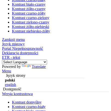
Kontrast biało-czarny
Kontrast żółto-czarny
Kontrast czarno-żółty
Kontrast czarno-zielony
Kontrast zielono-czarny
Kontrast żółto-niebieski
Kontrast niebiesko-żółty
Zamknij menu
Język migowy
Portal Niepełnosprawność
Deklaracja dostępności
ETR - tekst
Powered by
Translate
Menu
Język strony
polski
english
Dostępność
Wersja kontrastowa
Kontrast domyślny
Kontrast czarno-biały