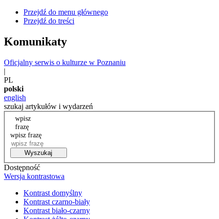
Przejdź do menu głównego
Przejdź do treści
Komunikaty
Oficjalny serwis o kulturze w Poznaniu
|
PL
polski
english
szukaj artykułów i wydarzeń
wpisz
frazę
wpisz frazę
Wyszukaj
Dostępność
Wersja kontrastowa
Kontrast domyślny
Kontrast czarno-biały
Kontrast biało-czarny