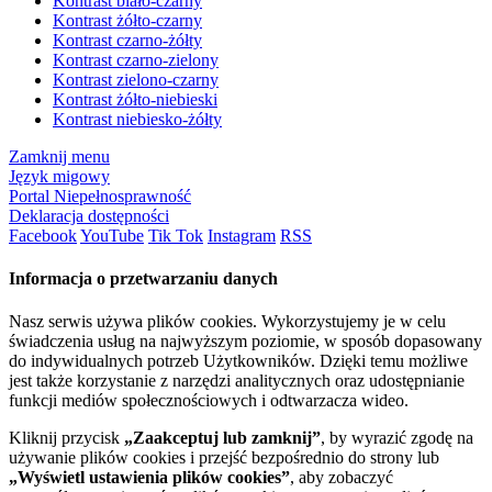
Kontrast biało-czarny
Kontrast żółto-czarny
Kontrast czarno-żółty
Kontrast czarno-zielony
Kontrast zielono-czarny
Kontrast żółto-niebieski
Kontrast niebiesko-żółty
Zamknij menu
Język migowy
Portal Niepełnosprawność
Deklaracja dostępności
Facebook
YouTube
Tik Tok
Instagram
RSS
Informacja o przetwarzaniu danych
Nasz serwis używa plików cookies. Wykorzystujemy je w celu
świadczenia usług na najwyższym poziomie, w sposób dopasowany
do indywidualnych potrzeb Użytkowników. Dzięki temu możliwe
jest także korzystanie z narzędzi analitycznych oraz udostępnianie
funkcji mediów społecznościowych i odtwarzacza wideo.
Kliknij przycisk
„Zaakceptuj lub zamknij”
, by wyrazić zgodę na
używanie plików cookies i przejść bezpośrednio do strony lub
„Wyświetl ustawienia plików cookies”
, aby zobaczyć