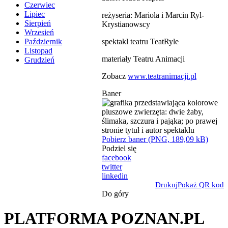
Czerwiec
Lipiec
reżyseria: Mariola i Marcin Ryl-
Sierpień
Krystianowscy
Wrzesień
spektakl teatru TeatRyle
Październik
Listopad
materiały Teatru Animacji
Grudzień
Zobacz
www.teatranimacji.pl
Baner
Pobierz baner (PNG, 189,09 kB)
Podziel się
facebook
twitter
linkedin
Drukuj
Pokaż QR kod
Do góry
PLATFORMA POZNAN.PL