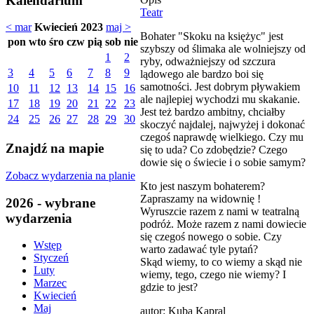
Kalendarium
Teatr
< mar
Kwiecień 2023
maj >
Bohater "Skoku na księżyc" jest
pon
wto
śro
czw
pią
sob
nie
szybszy od ślimaka ale wolniejszy od
1
2
ryby, odważniejszy od szczura
3
4
5
6
7
8
9
lądowego ale bardzo boi się
samotności. Jest dobrym pływakiem
10
11
12
13
14
15
16
ale najlepiej wychodzi mu skakanie.
17
18
19
20
21
22
23
Jest też bardzo ambitny, chciałby
24
25
26
27
28
29
30
skoczyć najdalej, najwyżej i dokonać
czegoś naprawdę wielkiego. Czy mu
Znajdź na mapie
się to uda? Co zdobędzie? Czego
dowie się o świecie i o sobie samym?
Zobacz wydarzenia na planie
Kto jest naszym bohaterem?
Zapraszamy na widownię !
2026 - wybrane
Wyruszcie razem z nami w teatralną
wydarzenia
podróż. Może razem z nami dowiecie
się czegoś nowego o sobie. Czy
Wstęp
warto zadawać tyle pytań?
Styczeń
Skąd wiemy, to co wiemy a skąd nie
Luty
wiemy, tego, czego nie wiemy? I
Marzec
gdzie to jest?
Kwiecień
Maj
autor: Kuba Kapral