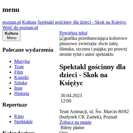
menu
poznan.pl
Kultura
Spektakl gościnny dla dzieci - Skok na Księżyc
Wróć do poznan.pl
Powiększ tekst
Kultura
Menu
Polecane wydarzenia
Muzyka
Spektakl gościnny dla
Teatr
Film
dzieci - Skok na
Książki
Księżyc
Sztuka
Inne
Historia
30.04.2023
12:00
Repertuar
Teatr Animacji, ul. Św. Marcin 80/82
Kino
(budynek CK Zamek), Poznań
Spektakle
Zobacz na mapie
Bilety płatne
Opis