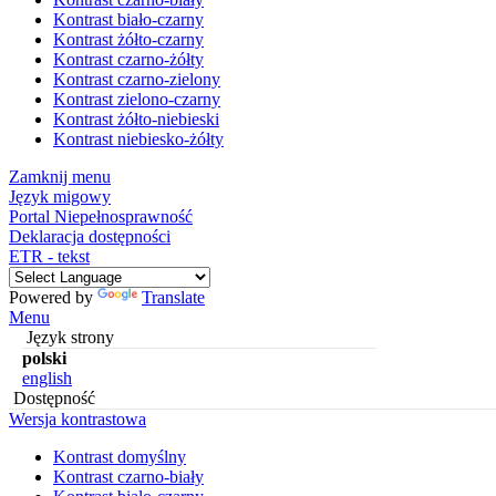
Kontrast biało-czarny
Kontrast żółto-czarny
Kontrast czarno-żółty
Kontrast czarno-zielony
Kontrast zielono-czarny
Kontrast żółto-niebieski
Kontrast niebiesko-żółty
Zamknij menu
Język migowy
Portal Niepełnosprawność
Deklaracja dostępności
ETR - tekst
Powered by
Translate
Menu
Język strony
polski
english
Dostępność
Wersja kontrastowa
Kontrast domyślny
Kontrast czarno-biały