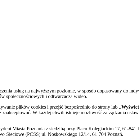
dczenia usług na najwyższym poziomie, w sposób dopasowany do indy
diów społecznościowych i odtwarzacza wideo.
żywanie plików cookies i przejść bezpośrednio do strony lub
„Wyświetl
sz zaakceptować. W każdej chwili istnieje możliwość zarządzania ustaw
ent Miasta Poznania z siedzibą przy Placu Kolegiackim 17, 61-841 P
o-Sieciowe (PCSS) ul. Noskowskiego 12/14, 61-704 Poznań.