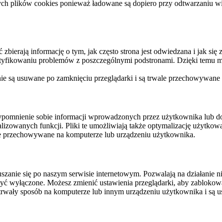
ych plików cookies ponieważ ładowane są dopiero przy odtwarzaniu wid
ierają informację o tym, jak często strona jest odwiedzana i jak się z 
ntyfikowaniu problemów z poszczególnymi podstronami. Dzięki temu mo
 nie są usuwane po zamknięciu przeglądarki i są trwale przechowywane
rzypomnienie sobie informacji wprowadzonych przez użytkownika lub 
nalizowanych funkcji. Pliki te umożliwiają także optymalizację użytko
ale przechowywane na komputerze lub urządzeniu użytkownika.
szanie się po naszym serwisie internetowym. Pozwalają na działanie ni
yć wyłączone. Możesz zmienić ustawienia przeglądarki, aby zablokować
trwały sposób na komputerze lub innym urządzeniu użytkownika i są u