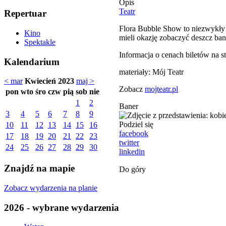
Opis
Teatr
Repertuar
Flora Bubble Show to niezwykły p
Kino
mieli okazję zobaczyć deszcz ban
Spektakle
Informacja o cenach biletów na st
Kalendarium
materiały: Mój Teatr
< mar
Kwiecień 2023
maj >
Zobacz
mojteatr.pl
pon
wto
śro
czw
pią
sob
nie
1
2
Baner
3
4
5
6
7
8
9
Podziel się
10
11
12
13
14
15
16
facebook
17
18
19
20
21
22
23
twitter
24
25
26
27
28
29
30
linkedin
Znajdź na mapie
Do góry
Zobacz wydarzenia na planie
2026 - wybrane wydarzenia