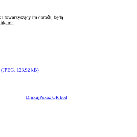
 i towarzyszący im dorośli, będą
ańkami.
r (JPEG, 123,92 kB)
Drukuj
Pokaż QR kod