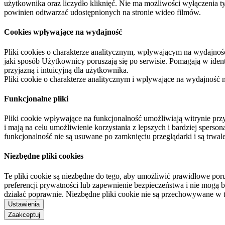
użytkownika oraz liczydło kliknięć. Nie ma możliwości wyłączenia t
powinien odtwarzać udostępnionych na stronie wideo filmów.
Cookies wpływające na wydajność
Pliki cookies o charakterze analitycznym, wpływającym na wydajność zb
jaki sposób Użytkownicy poruszają się po serwisie. Pomagają w ide
przyjazną i intuicyjną dla użytkownika.
Pliki cookie o charakterze analitycznym i wpływające na wydajność
Funkcjonalne pliki
Pliki cookie wpływające na funkcjonalność umożliwiają witrynie p
i mają na celu umożliwienie korzystania z lepszych i bardziej sperso
funkcjonalność nie są usuwane po zamknięciu przeglądarki i są trw
Niezbędne pliki cookies
Te pliki cookie są niezbędne do tego, aby umożliwić prawidłowe poru
preferencji prywatności lub zapewnienie bezpieczeństwa i nie mogą b
działać poprawnie. Niezbędne pliki cookie nie są przechowywane w 
Ustawienia
Zaakceptuj