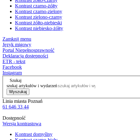
Kontrast żółto-czarny
Kontrast czarno-żółty
Kontrast czarno-zielony
Kontrast zielono-czarny
Kontrast żółto-niebieski
Kontrast niebiesko-żółty
Zamknij menu
Język migowy
Portal Niepełnosprawność
Deklaracja dostępności
ETR - tekst
Facebook
Instagram
Szukaj
szukaj artykułów i wydarzeń
Wyszukaj
Linia miasta Poznań
61 646 33 44
Dostępność
Wersja kontrastowa
Kontrast domyślny
Kontrast czarno-biały