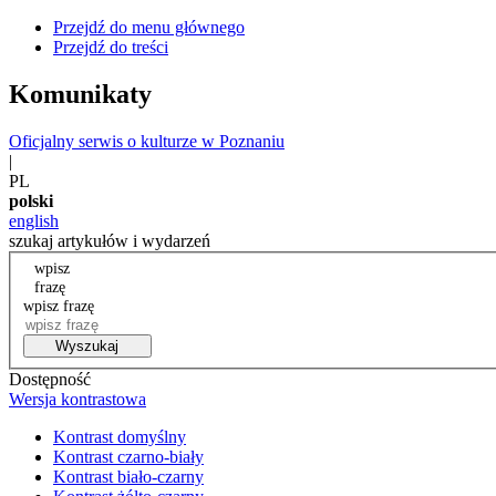
Przejdź do menu głównego
Przejdź do treści
Komunikaty
Oficjalny serwis o kulturze w Poznaniu
|
PL
polski
english
szukaj artykułów i wydarzeń
wpisz
frazę
wpisz frazę
Wyszukaj
Dostępność
Wersja kontrastowa
Kontrast domyślny
Kontrast czarno-biały
Kontrast biało-czarny