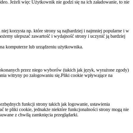
eo. Jeżeli więc Użytkownik nie godzi się na ich załadowanie, to nie
niej korzysta np. które strony są najbardziej i najmniej popularne i w
żemy ulepszać zawartość i wydajność strony i uczynić ją bardziej
 na komputerze lub urządzeniu użytkownika.
dokonanych przez niego wyborów (takich jak język, wyrażone zgody)
wania witryny po zalogowaniu się.Pliki cookie wpływające na
ezbędnych funkcji strony takich jak logowanie, ustawienia
 te pliki cookie, jednakże niektóre funkcjonalności strony mogą nie
suwane z chwilą zamknięcia przeglądarki.