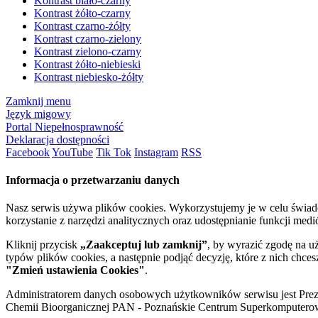
Kontrast biało-czarny
Kontrast żółto-czarny
Kontrast czarno-żółty
Kontrast czarno-zielony
Kontrast zielono-czarny
Kontrast żółto-niebieski
Kontrast niebiesko-żółty
Zamknij menu
Język migowy
Portal Niepełnosprawność
Deklaracja dostępności
Facebook
YouTube
Tik Tok
Instagram
RSS
Informacja o przetwarzaniu danych
Nasz serwis używa plików cookies. Wykorzystujemy je w celu świa
korzystanie z narzędzi analitycznych oraz udostępnianie funkcji me
Kliknij przycisk
„Zaakceptuj lub zamknij”
, by wyrazić zgodę na u
typów plików cookies, a następnie podjąć decyzję, które z nich chce
"Zmień ustawienia Cookies"
.
Administratorem danych osobowych użytkowników serwisu jest Prezyd
Chemii Bioorganicznej PAN - Poznańskie Centrum Superkomputerow