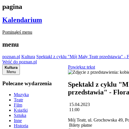
pagina
Kalendarium
Pominąłeś menu
menu
poznan.pl
Kultura
Spektakl z cyklu "Mój Mały Teatr przedstawia" -
Wróć do poznan.pl
Powiększ tekst
Kultura
Menu
Polecane wydarzenia
Spektakl z cyklu "M
przedstawia" - Flor
Muzyka
Teatr
15.04.2023
Film
11:00
Książki
Sztuka
Mój Teatr, ul. Grochowska 49, 
Inne
Bilety płatne
Historia