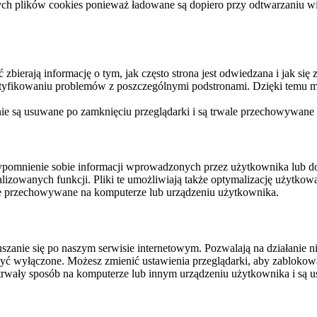
ych plików cookies ponieważ ładowane są dopiero przy odtwarzaniu wid
ierają informację o tym, jak często strona jest odwiedzana i jak się z 
ntyfikowaniu problemów z poszczególnymi podstronami. Dzięki temu mo
 nie są usuwane po zamknięciu przeglądarki i są trwale przechowywane
rzypomnienie sobie informacji wprowadzonych przez użytkownika lub 
nalizowanych funkcji. Pliki te umożliwiają także optymalizację użytko
ale przechowywane na komputerze lub urządzeniu użytkownika.
szanie się po naszym serwisie internetowym. Pozwalają na działanie ni
yć wyłączone. Możesz zmienić ustawienia przeglądarki, aby zablokować
trwały sposób na komputerze lub innym urządzeniu użytkownika i są u