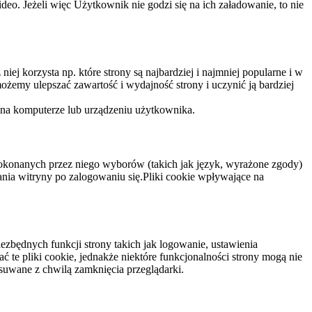
eo. Jeżeli więc Użytkownik nie godzi się na ich załadowanie, to nie
niej korzysta np. które strony są najbardziej i najmniej popularne i w
żemy ulepszać zawartość i wydajność strony i uczynić ją bardziej
 na komputerze lub urządzeniu użytkownika.
dokonanych przez niego wyborów (takich jak język, wyrażone zgody)
wania witryny po zalogowaniu się.Pliki cookie wpływające na
ezbędnych funkcji strony takich jak logowanie, ustawienia
 te pliki cookie, jednakże niektóre funkcjonalności strony mogą nie
suwane z chwilą zamknięcia przeglądarki.