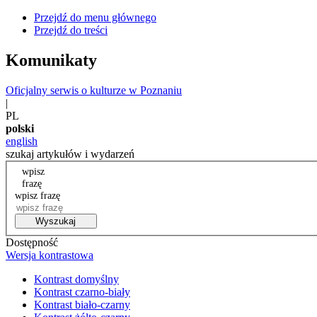
Przejdź do menu głównego
Przejdź do treści
Komunikaty
Oficjalny serwis o kulturze w Poznaniu
|
PL
polski
english
szukaj artykułów i wydarzeń
wpisz
frazę
wpisz frazę
Wyszukaj
Dostępność
Wersja kontrastowa
Kontrast domyślny
Kontrast czarno-biały
Kontrast biało-czarny