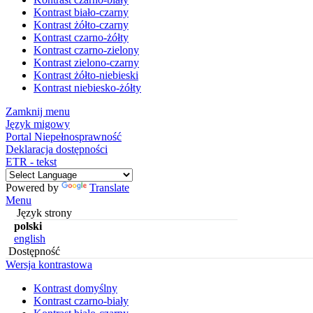
Kontrast biało-czarny
Kontrast żółto-czarny
Kontrast czarno-żółty
Kontrast czarno-zielony
Kontrast zielono-czarny
Kontrast żółto-niebieski
Kontrast niebiesko-żółty
Zamknij menu
Język migowy
Portal Niepełnosprawność
Deklaracja dostępności
ETR - tekst
Powered by
Translate
Menu
Język strony
polski
english
Dostępność
Wersja kontrastowa
Kontrast domyślny
Kontrast czarno-biały