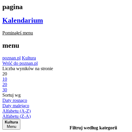
pagina
Kalendarium
Pominąłeś menu
menu
poznan.pl
Kultura
Wróć do poznan.pl
Liczba wyników na stronie
20
10
20
30
Sortuj wg
Daty rosnąco
Daty malejąco
Alfabetu (A-Z)
Alfabetu (Z-A)
Kultura
Menu
Filtruj według kategorii