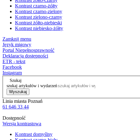
Kontrast żółto-czarny
Kontrast czarno-żółty
Kontrast czarno-zielony
Kontrast zielono-czarny
Kontrast żółto-niebieski
Kontrast niebiesko-żółty
Zamknij menu
Język migowy
Portal Niepełnosprawność
Deklaracja dostępności
ETR - tekst
Facebook
Instagram
Szukaj
szukaj artykułów i wydarzeń
Wyszukaj
Linia miasta Poznań
61 646 33 44
Dostępność
Wersja kontrastowa
Kontrast domyślny
Kontrast czarno-biały