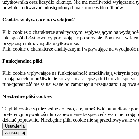
użytkownika oraz liczydło kliknięć. Nie ma możliwości wyłączenia t
powinien odtwarzać udostępnionych na stronie wideo filmów.
Cookies wpływające na wydajność
Pliki cookies o charakterze analitycznym, wpływającym na wydajność zb
jaki sposób Użytkownicy poruszają się po serwisie. Pomagają w ide
przyjazną i intuicyjną dla użytkownika.
Pliki cookie o charakterze analitycznym i wpływające na wydajność
Funkcjonalne pliki
Pliki cookie wpływające na funkcjonalność umożliwiają witrynie p
i mają na celu umożliwienie korzystania z lepszych i bardziej sperso
funkcjonalność nie są usuwane po zamknięciu przeglądarki i są trw
Niezbędne pliki cookies
Te pliki cookie są niezbędne do tego, aby umożliwić prawidłowe poru
preferencji prywatności lub zapewnienie bezpieczeństwa i nie mogą b
działać poprawnie. Niezbędne pliki cookie nie są przechowywane w 
Ustawienia
Zaakceptuj