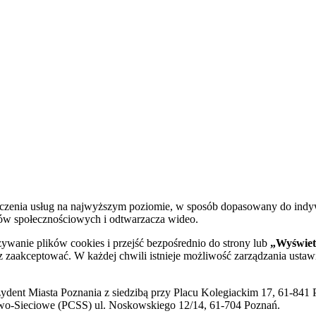
dczenia usług na najwyższym poziomie, w sposób dopasowany do indy
diów społecznościowych i odtwarzacza wideo.
żywanie plików cookies i przejść bezpośrednio do strony lub
„Wyświetl
sz zaakceptować. W każdej chwili istnieje możliwość zarządzania ustaw
ent Miasta Poznania z siedzibą przy Placu Kolegiackim 17, 61-841 P
o-Sieciowe (PCSS) ul. Noskowskiego 12/14, 61-704 Poznań.