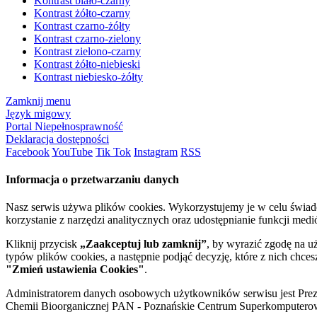
Kontrast biało-czarny
Kontrast żółto-czarny
Kontrast czarno-żółty
Kontrast czarno-zielony
Kontrast zielono-czarny
Kontrast żółto-niebieski
Kontrast niebiesko-żółty
Zamknij menu
Język migowy
Portal Niepełnosprawność
Deklaracja dostępności
Facebook
YouTube
Tik Tok
Instagram
RSS
Informacja o przetwarzaniu danych
Nasz serwis używa plików cookies. Wykorzystujemy je w celu świa
korzystanie z narzędzi analitycznych oraz udostępnianie funkcji me
Kliknij przycisk
„Zaakceptuj lub zamknij”
, by wyrazić zgodę na u
typów plików cookies, a następnie podjąć decyzję, które z nich chce
"Zmień ustawienia Cookies"
.
Administratorem danych osobowych użytkowników serwisu jest Prezyd
Chemii Bioorganicznej PAN - Poznańskie Centrum Superkomputerow