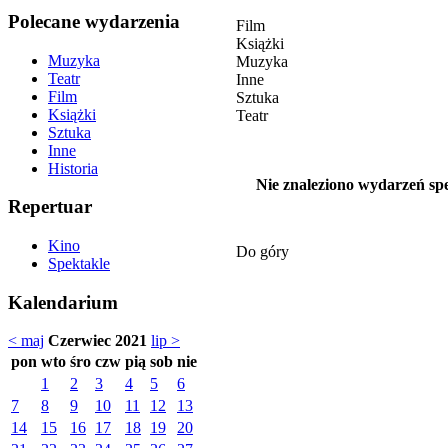
Polecane wydarzenia
Film
Książki
Muzyka
Muzyka
Teatr
Inne
Film
Sztuka
Książki
Teatr
Sztuka
Inne
Historia
Nie znaleziono wydarzeń spe
Repertuar
Kino
Do góry
Spektakle
Kalendarium
< maj
Czerwiec 2021
lip >
pon
wto
śro
czw
pią
sob
nie
1
2
3
4
5
6
7
8
9
10
11
12
13
14
15
16
17
18
19
20