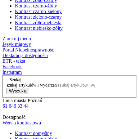
Kontrast żółto-czarny
Kontrast czarno-żółty
Kontrast czarno-zielony
Kontrast zielono-czarny
Kontrast żółto-niebieski
Kontrast niebiesko-żółty
Zamknij menu
Język migowy
Portal Niepełnosprawność
Deklaracja dostępności
ETR - tekst
Facebook
Instagram
Szukaj
szukaj artykułów i wydarzeń
Wyszukaj
Linia miasta Poznań
61 646 33 44
Dostępność
Wersja kontrastowa
Kontrast domyślny
Kontrast czarno-biały