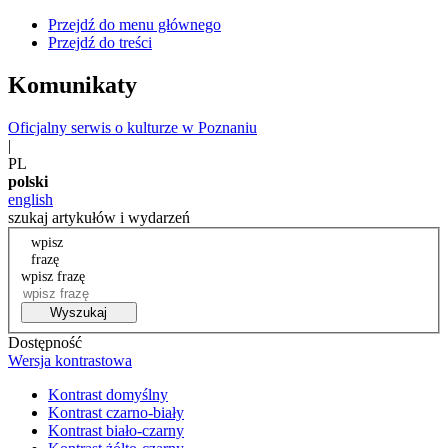
Przejdź do menu głównego
Przejdź do treści
Komunikaty
Oficjalny serwis o kulturze w Poznaniu
|
PL
polski
english
szukaj artykułów i wydarzeń
wpisz
frazę
wpisz frazę
Wyszukaj
Dostępność
Wersja kontrastowa
Kontrast domyślny
Kontrast czarno-biały
Kontrast biało-czarny