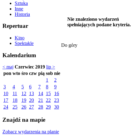
Sztuka
Inne
Historia
Nie znaleziono wydarzeń
spełniających podane kryteria.
Repertuar
Kino
Spektakle
Do góry
Kalendarium
< maj
Czerwiec 2019
lip >
pon
wto
śro
czw
pią
sob
nie
1
2
3
4
5
6
7
8
9
10
11
12
13
14
15
16
17
18
19
20
21
22
23
24
25
26
27
28
29
30
Znajdź na mapie
Zobacz wydarzenia na planie