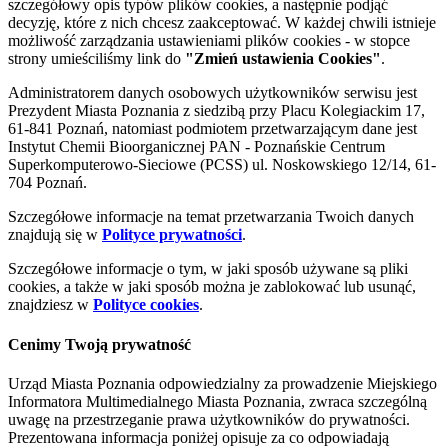
szczegółowy opis typów plików cookies, a następnie podjąć
decyzję, które z nich chcesz zaakceptować. W każdej chwili istnieje
możliwość zarządzania ustawieniami plików cookies - w stopce
strony umieściliśmy link do
"Zmień ustawienia Cookies"
.
Administratorem danych osobowych użytkowników serwisu jest
Prezydent Miasta Poznania z siedzibą przy Placu Kolegiackim 17,
61-841 Poznań, natomiast podmiotem przetwarzającym dane jest
Instytut Chemii Bioorganicznej PAN - Poznańskie Centrum
Superkomputerowo-Sieciowe (PCSS) ul. Noskowskiego 12/14, 61-
704 Poznań.
Szczegółowe informacje na temat przetwarzania Twoich danych
znajdują się w
Polityce prywatności
.
Szczegółowe informacje o tym, w jaki sposób używane są pliki
cookies, a także w jaki sposób można je zablokować lub usunąć,
znajdziesz w
Polityce cookies
.
Cenimy Twoją prywatność
Urząd Miasta Poznania odpowiedzialny za prowadzenie Miejskiego
Informatora Multimedialnego Miasta Poznania, zwraca szczególną
uwagę na przestrzeganie prawa użytkowników do prywatności.
Prezentowana informacja poniżej opisuje za co odpowiadają