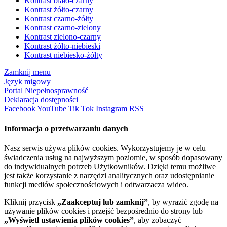
Kontrast biało-czarny
Kontrast żółto-czarny
Kontrast czarno-żółty
Kontrast czarno-zielony
Kontrast zielono-czarny
Kontrast żółto-niebieski
Kontrast niebiesko-żółty
Zamknij menu
Język migowy
Portal Niepełnosprawność
Deklaracja dostępności
Facebook
YouTube
Tik Tok
Instagram
RSS
Informacja o przetwarzaniu danych
Nasz serwis używa plików cookies. Wykorzystujemy je w celu
świadczenia usług na najwyższym poziomie, w sposób dopasowany
do indywidualnych potrzeb Użytkowników. Dzięki temu możliwe
jest także korzystanie z narzędzi analitycznych oraz udostępnianie
funkcji mediów społecznościowych i odtwarzacza wideo.
Kliknij przycisk
„Zaakceptuj lub zamknij”
, by wyrazić zgodę na
używanie plików cookies i przejść bezpośrednio do strony lub
„Wyświetl ustawienia plików cookies”
, aby zobaczyć