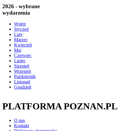
2026 - wybrane
wydarzenia
Wstęp
Styczeń
Luty
Marzec
Kwiecień
Maj
Czerwiec
Lipiec
Sierpień
Wrzesień
Październik
Listopad
Grudzień
PLATFORMA POZNAN.PL
O nas
Kontakt
Deklaracja dostępności