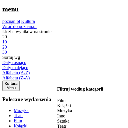
menu
poznan.pl
Kultura
Wróć do poznan.pl
Liczba wyników na stronie
20
10
20
30
Sortuj wg
Daty rosnąco
Daty malejąco
Alfabetu (A-Z)
Alfabetu (Z-A)
Kultura
Menu
Filtruj według kategorii
Polecane wydarzenia
Film
Książki
Muzyka
Muzyka
Teatr
Inne
Film
Sztuka
Książki
Teatr