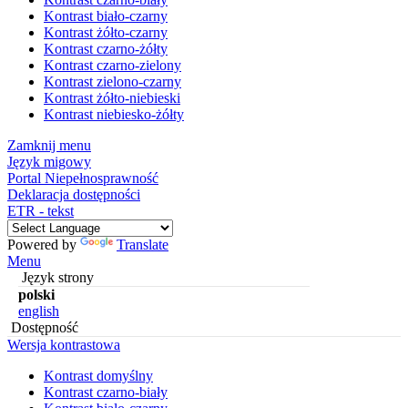
Kontrast biało-czarny
Kontrast żółto-czarny
Kontrast czarno-żółty
Kontrast czarno-zielony
Kontrast zielono-czarny
Kontrast żółto-niebieski
Kontrast niebiesko-żółty
Zamknij menu
Język migowy
Portal Niepełnosprawność
Deklaracja dostępności
ETR - tekst
Powered by
Translate
Menu
Język strony
polski
english
Dostępność
Wersja kontrastowa
Kontrast domyślny
Kontrast czarno-biały