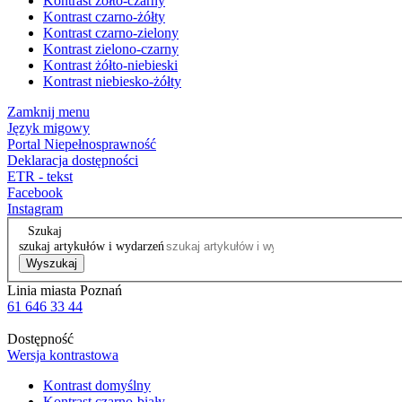
Kontrast żółto-czarny
Kontrast czarno-żółty
Kontrast czarno-zielony
Kontrast zielono-czarny
Kontrast żółto-niebieski
Kontrast niebiesko-żółty
Zamknij menu
Język migowy
Portal Niepełnosprawność
Deklaracja dostępności
ETR - tekst
Facebook
Instagram
Szukaj
szukaj artykułów i wydarzeń
Wyszukaj
Linia miasta Poznań
61 646 33 44
Dostępność
Wersja kontrastowa
Kontrast domyślny
Kontrast czarno-biały