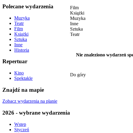
Polecane wydarzenia
Film
Książki
Muzyka
Muzyka
Teatr
Inne
Film
Sztuka
Książki
Teatr
Sztuka
Inne
Historia
Nie znaleziono wydarzeń spe
Repertuar
Kino
Do góry
Spektakle
Znajdź na mapie
Zobacz wydarzenia na planie
2026 - wybrane wydarzenia
Wstęp
Styczeń