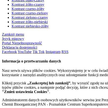
Kontrast biało-czarny
Kontrast żółto-czarny
Kontrast czarno-żółty
Kontrast czarno-zielony
Kontrast zielono-czarny
Kontrast żółto-niebieski
Kontrast niebiesko-żółty
Zamknij menu
Język migowy
Portal Niepełnosprawność
Deklaracja dostępności
Facebook
YouTube
Tik Tok
Instagram
RSS
Informacja o przetwarzaniu danych
Nasz serwis używa plików cookies. Wykorzystujemy je w celu świa
korzystanie z narzędzi analitycznych oraz udostępnianie funkcji me
Kliknij przycisk
„Zaakceptuj lub zamknij”
, by wyrazić zgodę na u
typów plików cookies, a następnie podjąć decyzję, które z nich chce
"Zmień ustawienia Cookies"
.
Administratorem danych osobowych użytkowników serwisu jest Prezyd
Chemii Bioorganicznej PAN - Poznańskie Centrum Superkomputerow