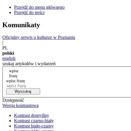
Przejdź do menu głównego
Przejdź do treści
Komunikaty
Oficjalny serwis o kulturze w Poznaniu
|
PL
polski
english
szukaj artykułów i wydarzeń
wpisz
frazę
wpisz frazę
Wyszukaj
Dostępność
Wersja kontrastowa
Kontrast domyślny
Kontrast czarno-biały
Kontrast biało-czarny