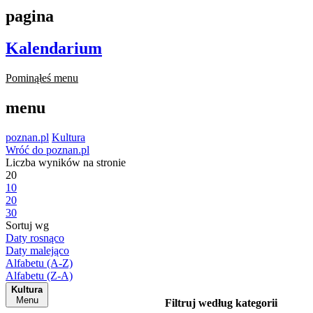
pagina
Kalendarium
Pominąłeś menu
menu
poznan.pl
Kultura
Wróć do poznan.pl
Liczba wyników na stronie
20
10
20
30
Sortuj wg
Daty rosnąco
Daty malejąco
Alfabetu (A-Z)
Alfabetu (Z-A)
Kultura
Menu
Filtruj według kategorii