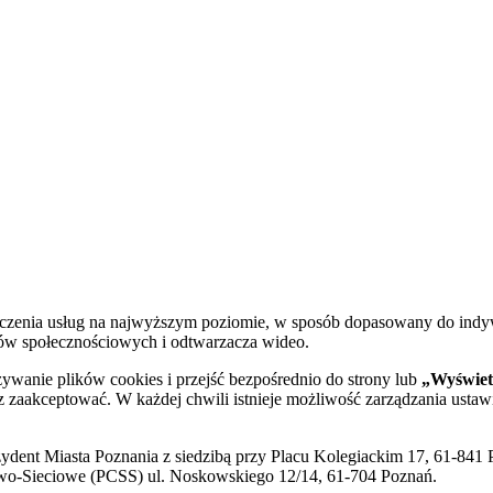
dczenia usług na najwyższym poziomie, w sposób dopasowany do indy
diów społecznościowych i odtwarzacza wideo.
żywanie plików cookies i przejść bezpośrednio do strony lub
„Wyświetl
sz zaakceptować. W każdej chwili istnieje możliwość zarządzania ustaw
ent Miasta Poznania z siedzibą przy Placu Kolegiackim 17, 61-841 P
o-Sieciowe (PCSS) ul. Noskowskiego 12/14, 61-704 Poznań.