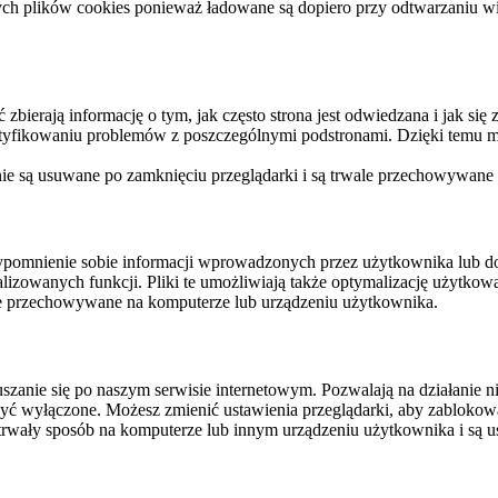
ych plików cookies ponieważ ładowane są dopiero przy odtwarzaniu wid
ierają informację o tym, jak często strona jest odwiedzana i jak się z 
ntyfikowaniu problemów z poszczególnymi podstronami. Dzięki temu mo
 nie są usuwane po zamknięciu przeglądarki i są trwale przechowywane
rzypomnienie sobie informacji wprowadzonych przez użytkownika lub 
nalizowanych funkcji. Pliki te umożliwiają także optymalizację użytko
ale przechowywane na komputerze lub urządzeniu użytkownika.
szanie się po naszym serwisie internetowym. Pozwalają na działanie ni
yć wyłączone. Możesz zmienić ustawienia przeglądarki, aby zablokować
trwały sposób na komputerze lub innym urządzeniu użytkownika i są u