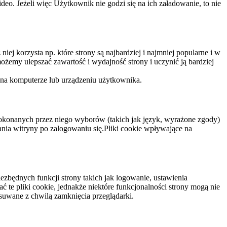
eo. Jeżeli więc Użytkownik nie godzi się na ich załadowanie, to nie
niej korzysta np. które strony są najbardziej i najmniej popularne i w
żemy ulepszać zawartość i wydajność strony i uczynić ją bardziej
 na komputerze lub urządzeniu użytkownika.
dokonanych przez niego wyborów (takich jak język, wyrażone zgody)
wania witryny po zalogowaniu się.Pliki cookie wpływające na
ezbędnych funkcji strony takich jak logowanie, ustawienia
 te pliki cookie, jednakże niektóre funkcjonalności strony mogą nie
suwane z chwilą zamknięcia przeglądarki.