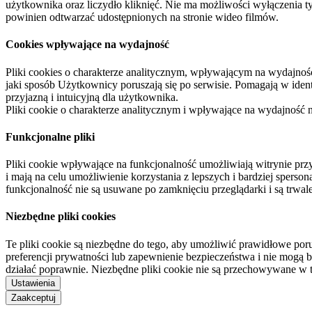
użytkownika oraz liczydło kliknięć. Nie ma możliwości wyłączenia t
powinien odtwarzać udostępnionych na stronie wideo filmów.
Cookies wpływające na wydajność
Pliki cookies o charakterze analitycznym, wpływającym na wydajność zb
jaki sposób Użytkownicy poruszają się po serwisie. Pomagają w ide
przyjazną i intuicyjną dla użytkownika.
Pliki cookie o charakterze analitycznym i wpływające na wydajność
Funkcjonalne pliki
Pliki cookie wpływające na funkcjonalność umożliwiają witrynie p
i mają na celu umożliwienie korzystania z lepszych i bardziej sperso
funkcjonalność nie są usuwane po zamknięciu przeglądarki i są trw
Niezbędne pliki cookies
Te pliki cookie są niezbędne do tego, aby umożliwić prawidłowe poru
preferencji prywatności lub zapewnienie bezpieczeństwa i nie mogą b
działać poprawnie. Niezbędne pliki cookie nie są przechowywane w 
Ustawienia
Zaakceptuj