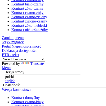
Kontrast biało-czarny
Kontrast żółto-czarny
Kontrast czarno-żółty
Kontrast czarno-zielony
Kontrast zielono-czarny
Kontrast żółto-niebieski
Kontrast niebiesko-żółty
Zamknij menu
Język migowy
Portal Niepełnosprawność
Deklaracja dostępności
ETR - tekst
Powered by
Translate
Menu
Język strony
polski
english
Dostępność
Wersja kontrastowa
Kontrast domyślny
Kontrast czarno-biały