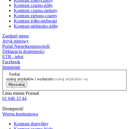
Kontrast żółto-czarny
Kontrast czarno-żółty
Kontrast czarno-zielony
Kontrast zielono-czarny
Kontrast żółto-niebieski
Kontrast niebiesko-żółty
Zamknij menu
Język migowy
Portal Niepełnosprawność
Deklaracja dostępności
ETR - tekst
Facebook
Instagram
Szukaj
szukaj artykułów i wydarzeń
Wyszukaj
Linia miasta Poznań
61 646 33 44
Dostępność
Wersja kontrastowa
Kontrast domyślny
Kontrast czarno-biały