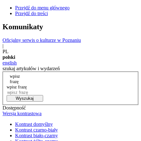
Przejdź do menu głównego
Przejdź do treści
Komunikaty
Oficjalny serwis o kulturze w Poznaniu
|
PL
polski
english
szukaj artykułów i wydarzeń
wpisz
frazę
wpisz frazę
Wyszukaj
Dostępność
Wersja kontrastowa
Kontrast domyślny
Kontrast czarno-biały
Kontrast biało-czarny