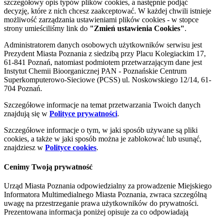
szczegółowy opis typów plików cookies, a następnie podjąć
decyzję, które z nich chcesz zaakceptować. W każdej chwili istnieje
możliwość zarządzania ustawieniami plików cookies - w stopce
strony umieściliśmy link do
"Zmień ustawienia Cookies"
.
Administratorem danych osobowych użytkowników serwisu jest
Prezydent Miasta Poznania z siedzibą przy Placu Kolegiackim 17,
61-841 Poznań, natomiast podmiotem przetwarzającym dane jest
Instytut Chemii Bioorganicznej PAN - Poznańskie Centrum
Superkomputerowo-Sieciowe (PCSS) ul. Noskowskiego 12/14, 61-
704 Poznań.
Szczegółowe informacje na temat przetwarzania Twoich danych
znajdują się w
Polityce prywatności
.
Szczegółowe informacje o tym, w jaki sposób używane są pliki
cookies, a także w jaki sposób można je zablokować lub usunąć,
znajdziesz w
Polityce cookies
.
Cenimy Twoją prywatność
Urząd Miasta Poznania odpowiedzialny za prowadzenie Miejskiego
Informatora Multimedialnego Miasta Poznania, zwraca szczególną
uwagę na przestrzeganie prawa użytkowników do prywatności.
Prezentowana informacja poniżej opisuje za co odpowiadają