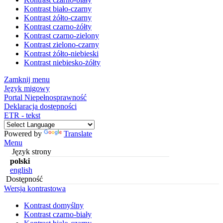
Kontrast biało-czarny
Kontrast żółto-czarny
Kontrast czarno-żółty
Kontrast czarno-zielony
Kontrast zielono-czarny
Kontrast żółto-niebieski
Kontrast niebiesko-żółty
Zamknij menu
Język migowy
Portal Niepełnosprawność
Deklaracja dostępności
ETR - tekst
Powered by
Translate
Menu
Język strony
polski
english
Dostępność
Wersja kontrastowa
Kontrast domyślny
Kontrast czarno-biały