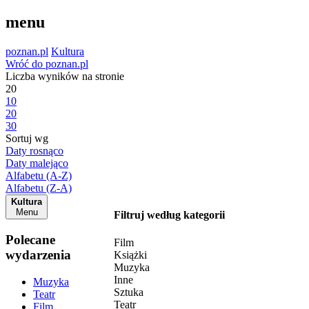
menu
poznan.pl
Kultura
Wróć do poznan.pl
Liczba wyników na stronie
20
10
20
30
Sortuj wg
Daty rosnąco
Daty malejąco
Alfabetu (A-Z)
Alfabetu (Z-A)
Kultura
Menu
Filtruj według kategorii
Polecane
Film
wydarzenia
Książki
Muzyka
Inne
Muzyka
Sztuka
Teatr
Teatr
Film