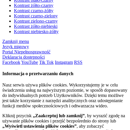
Kontrast biało-czarny
Kontrast żółto-czarny
Kontrast czarno-żółty
Kontrast czarno-zielony
Kontrast zielono-czarny
Kontrast żółto-niebieski
Kontrast niebiesko-żółty
Zamknij menu
Język migowy
Portal Niepełnosprawność
Deklaracja dostępności
Facebook
YouTube
Tik Tok
Instagram
RSS
Informacja o przetwarzaniu danych
Nasz serwis używa plików cookies. Wykorzystujemy je w celu
świadczenia usług na najwyższym poziomie, w sposób dopasowany
do indywidualnych potrzeb Użytkowników. Dzięki temu możliwe
jest także korzystanie z narzędzi analitycznych oraz udostępnianie
funkcji mediów społecznościowych i odtwarzacza wideo.
Kliknij przycisk
„Zaakceptuj lub zamknij”
, by wyrazić zgodę na
używanie plików cookies i przejść bezpośrednio do strony lub
„Wyświetl ustawienia plików cookies”
, aby zobaczyć