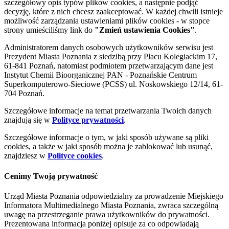
szczegółowy opis typów plików cookies, a następnie podjąć
decyzję, które z nich chcesz zaakceptować. W każdej chwili istnieje
możliwość zarządzania ustawieniami plików cookies - w stopce
strony umieściliśmy link do
"Zmień ustawienia Cookies"
.
Administratorem danych osobowych użytkowników serwisu jest
Prezydent Miasta Poznania z siedzibą przy Placu Kolegiackim 17,
61-841 Poznań, natomiast podmiotem przetwarzającym dane jest
Instytut Chemii Bioorganicznej PAN - Poznańskie Centrum
Superkomputerowo-Sieciowe (PCSS) ul. Noskowskiego 12/14, 61-
704 Poznań.
Szczegółowe informacje na temat przetwarzania Twoich danych
znajdują się w
Polityce prywatności
.
Szczegółowe informacje o tym, w jaki sposób używane są pliki
cookies, a także w jaki sposób można je zablokować lub usunąć,
znajdziesz w
Polityce cookies
.
Cenimy Twoją prywatność
Urząd Miasta Poznania odpowiedzialny za prowadzenie Miejskiego
Informatora Multimedialnego Miasta Poznania, zwraca szczególną
uwagę na przestrzeganie prawa użytkowników do prywatności.
Prezentowana informacja poniżej opisuje za co odpowiadają