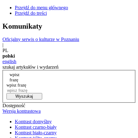
Przejdź do menu głównego
Przejdź do treści
Komunikaty
Oficjalny serwis o kulturze w Poznaniu
|
PL
polski
english
szukaj artykułów i wydarzeń
wpisz
frazę
wpisz frazę
Wyszukaj
Dostępność
Wersja kontrastowa
Kontrast domyślny
Kontrast czarno-biały
Kontrast biało-czarny