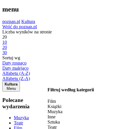
menu
poznan.pl
Kultura
Wróć do poznan.pl
Liczba wyników na stronie
20
10
20
30
Sortuj wg
Daty rosnąco
Daty malejąco
Alfabetu (A-Z)
Alfabetu (Z-A)
Kultura
Menu
Filtruj według kategorii
Polecane
Film
wydarzenia
Książki
Muzyka
Inne
Muzyka
Sztuka
Teatr
Teatr
Film