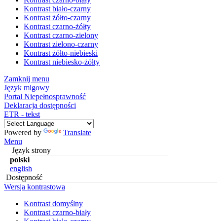
Kontrast biało-czarny
Kontrast żółto-czarny
Kontrast czarno-żółty
Kontrast czarno-zielony
Kontrast zielono-czarny
Kontrast żółto-niebieski
Kontrast niebiesko-żółty
Zamknij menu
Język migowy
Portal Niepełnosprawność
Deklaracja dostępności
ETR - tekst
Powered by
Translate
Menu
Język strony
polski
english
Dostępność
Wersja kontrastowa
Kontrast domyślny
Kontrast czarno-biały