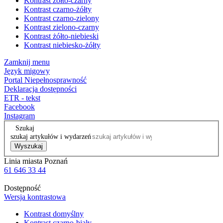
Kontrast żółto-czarny
Kontrast czarno-żółty
Kontrast czarno-zielony
Kontrast zielono-czarny
Kontrast żółto-niebieski
Kontrast niebiesko-żółty
Zamknij menu
Język migowy
Portal Niepełnosprawność
Deklaracja dostępności
ETR - tekst
Facebook
Instagram
Szukaj
szukaj artykułów i wydarzeń
Wyszukaj
Linia miasta Poznań
61 646 33 44
Dostępność
Wersja kontrastowa
Kontrast domyślny
Kontrast czarno-biały