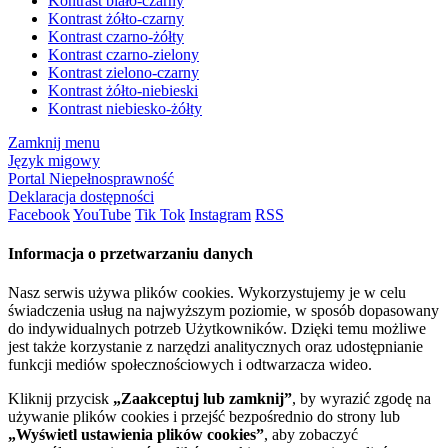
Kontrast biało-czarny
Kontrast żółto-czarny
Kontrast czarno-żółty
Kontrast czarno-zielony
Kontrast zielono-czarny
Kontrast żółto-niebieski
Kontrast niebiesko-żółty
Zamknij menu
Język migowy
Portal Niepełnosprawność
Deklaracja dostępności
Facebook
YouTube
Tik Tok
Instagram
RSS
Informacja o przetwarzaniu danych
Nasz serwis używa plików cookies. Wykorzystujemy je w celu
świadczenia usług na najwyższym poziomie, w sposób dopasowany
do indywidualnych potrzeb Użytkowników. Dzięki temu możliwe
jest także korzystanie z narzędzi analitycznych oraz udostępnianie
funkcji mediów społecznościowych i odtwarzacza wideo.
Kliknij przycisk
„Zaakceptuj lub zamknij”
, by wyrazić zgodę na
używanie plików cookies i przejść bezpośrednio do strony lub
„Wyświetl ustawienia plików cookies”
, aby zobaczyć