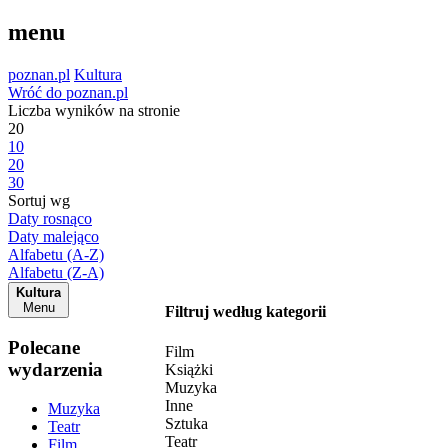
menu
poznan.pl
Kultura
Wróć do poznan.pl
Liczba wyników na stronie
20
10
20
30
Sortuj wg
Daty rosnąco
Daty malejąco
Alfabetu (A-Z)
Alfabetu (Z-A)
Kultura
Menu
Filtruj według kategorii
Polecane
Film
wydarzenia
Książki
Muzyka
Inne
Muzyka
Sztuka
Teatr
Teatr
Film