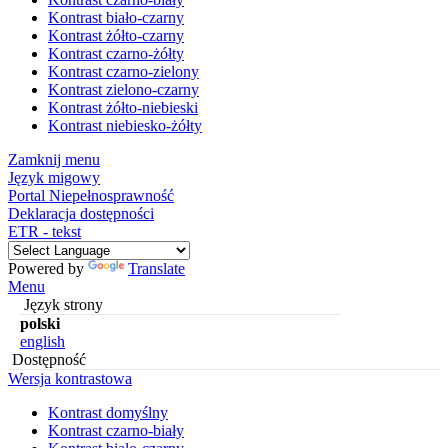
Kontrast biało-czarny
Kontrast żółto-czarny
Kontrast czarno-żółty
Kontrast czarno-zielony
Kontrast zielono-czarny
Kontrast żółto-niebieski
Kontrast niebiesko-żółty
Zamknij menu
Język migowy
Portal Niepełnosprawność
Deklaracja dostępności
ETR - tekst
Powered by
Translate
Menu
Język strony
polski
english
Dostępność
Wersja kontrastowa
Kontrast domyślny
Kontrast czarno-biały