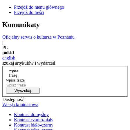
Przejdź do menu głównego
Przejdź do treści
Komunikaty
Oficjalny serwis o kulturze w Poznaniu
|
PL
polski
english
szukaj artykułów i wydarzeń
wpisz
frazę
wpisz frazę
Wyszukaj
Dostępność
Wersja kontrastowa
Kontrast domyślny
Kontrast czarno-biały
Kontrast biało-czarny