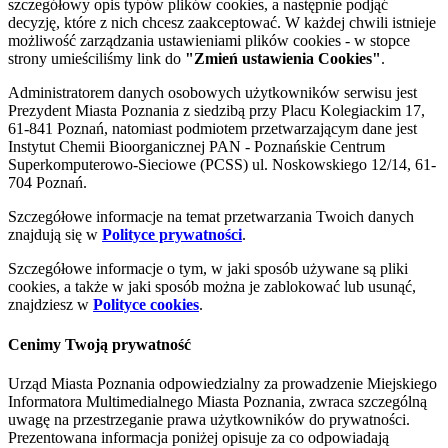
szczegółowy opis typów plików cookies, a następnie podjąć
decyzję, które z nich chcesz zaakceptować. W każdej chwili istnieje
możliwość zarządzania ustawieniami plików cookies - w stopce
strony umieściliśmy link do
"Zmień ustawienia Cookies"
.
Administratorem danych osobowych użytkowników serwisu jest
Prezydent Miasta Poznania z siedzibą przy Placu Kolegiackim 17,
61-841 Poznań, natomiast podmiotem przetwarzającym dane jest
Instytut Chemii Bioorganicznej PAN - Poznańskie Centrum
Superkomputerowo-Sieciowe (PCSS) ul. Noskowskiego 12/14, 61-
704 Poznań.
Szczegółowe informacje na temat przetwarzania Twoich danych
znajdują się w
Polityce prywatności
.
Szczegółowe informacje o tym, w jaki sposób używane są pliki
cookies, a także w jaki sposób można je zablokować lub usunąć,
znajdziesz w
Polityce cookies
.
Cenimy Twoją prywatność
Urząd Miasta Poznania odpowiedzialny za prowadzenie Miejskiego
Informatora Multimedialnego Miasta Poznania, zwraca szczególną
uwagę na przestrzeganie prawa użytkowników do prywatności.
Prezentowana informacja poniżej opisuje za co odpowiadają