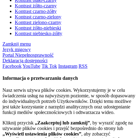
Kontrast biało-czarny
Kontrast żółto-czarny
Kontrast czarno-żółty
Kontrast czarno-zielony
Kontrast zielono-czarny
Kontrast żółto-niebieski
Kontrast niebiesko-żółty
Zamknij menu
Język migowy
Portal Niepełnosprawność
Deklaracja dostępności
Facebook
YouTube
Tik Tok
Instagram
RSS
Informacja o przetwarzaniu danych
Nasz serwis używa plików cookies. Wykorzystujemy je w celu
świadczenia usług na najwyższym poziomie, w sposób dopasowany
do indywidualnych potrzeb Użytkowników. Dzięki temu możliwe
jest także korzystanie z narzędzi analitycznych oraz udostępnianie
funkcji mediów społecznościowych i odtwarzacza wideo.
Kliknij przycisk
„Zaakceptuj lub zamknij”
, by wyrazić zgodę na
używanie plików cookies i przejść bezpośrednio do strony lub
„Wyświetl ustawienia plików cookies”
, aby zobaczyć