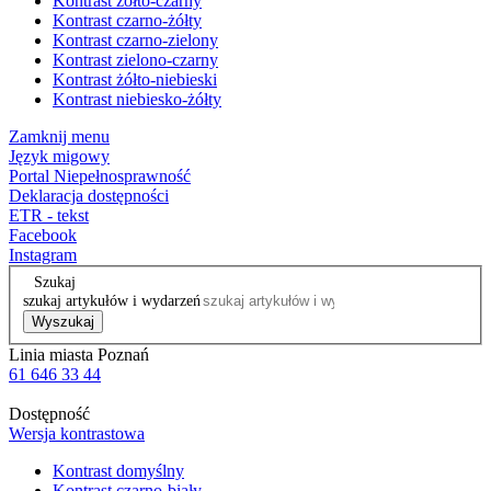
Kontrast żółto-czarny
Kontrast czarno-żółty
Kontrast czarno-zielony
Kontrast zielono-czarny
Kontrast żółto-niebieski
Kontrast niebiesko-żółty
Zamknij menu
Język migowy
Portal Niepełnosprawność
Deklaracja dostępności
ETR - tekst
Facebook
Instagram
Szukaj
szukaj artykułów i wydarzeń
Wyszukaj
Linia miasta Poznań
61 646 33 44
Dostępność
Wersja kontrastowa
Kontrast domyślny
Kontrast czarno-biały