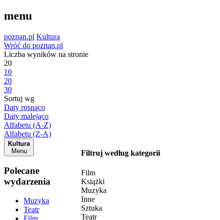
menu
poznan.pl
Kultura
Wróć do poznan.pl
Liczba wyników na stronie
20
10
20
30
Sortuj wg
Daty rosnąco
Daty malejąco
Alfabetu (A-Z)
Alfabetu (Z-A)
Kultura
Menu
Filtruj według kategorii
Polecane
Film
wydarzenia
Książki
Muzyka
Inne
Muzyka
Sztuka
Teatr
Teatr
Film