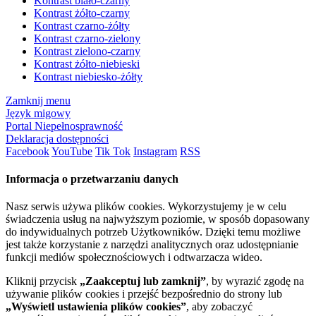
Kontrast biało-czarny
Kontrast żółto-czarny
Kontrast czarno-żółty
Kontrast czarno-zielony
Kontrast zielono-czarny
Kontrast żółto-niebieski
Kontrast niebiesko-żółty
Zamknij menu
Język migowy
Portal Niepełnosprawność
Deklaracja dostępności
Facebook
YouTube
Tik Tok
Instagram
RSS
Informacja o przetwarzaniu danych
Nasz serwis używa plików cookies. Wykorzystujemy je w celu
świadczenia usług na najwyższym poziomie, w sposób dopasowany
do indywidualnych potrzeb Użytkowników. Dzięki temu możliwe
jest także korzystanie z narzędzi analitycznych oraz udostępnianie
funkcji mediów społecznościowych i odtwarzacza wideo.
Kliknij przycisk
„Zaakceptuj lub zamknij”
, by wyrazić zgodę na
używanie plików cookies i przejść bezpośrednio do strony lub
„Wyświetl ustawienia plików cookies”
, aby zobaczyć