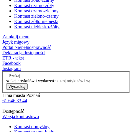
Kontrast żółto-czarny
Kontrast czarno-żółty
Kontrast czarno-zielony
Kontrast zielono-czarny
Kontrast żółto-niebieski
Kontrast niebiesko-żółty
Zamknij menu
Język migowy
Portal Niepełnosprawność
Deklaracja dostępności
ETR - tekst
Facebook
Instagram
Szukaj
szukaj artykułów i wydarzeń
Wyszukaj
Linia miasta Poznań
61 646 33 44
Dostępność
Wersja kontrastowa
Kontrast domyślny
Kontrast czarno-biały