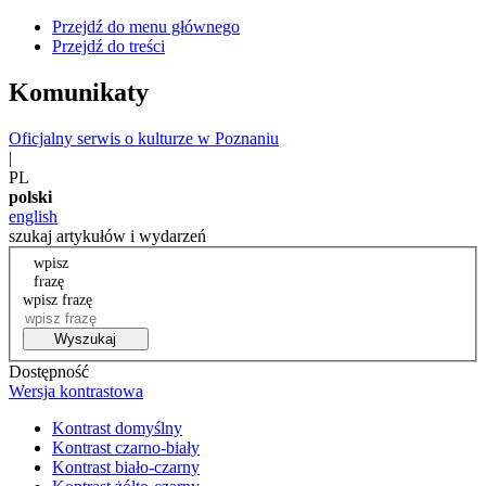
Przejdź do menu głównego
Przejdź do treści
Komunikaty
Oficjalny serwis o kulturze w Poznaniu
|
PL
polski
english
szukaj artykułów i wydarzeń
wpisz
frazę
wpisz frazę
Wyszukaj
Dostępność
Wersja kontrastowa
Kontrast domyślny
Kontrast czarno-biały
Kontrast biało-czarny