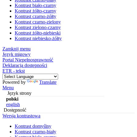
Kontrast biało-czarny
Kontrast żółto-czarny
Kontrast czarno-żółty
Kontrast czarno-zielony
Kontrast zielono-czarny
Kontrast żółto-niebieski
Kontrast niebiesko-żółty
Zamknij menu
Język migowy
Portal Niepełnosprawność
Deklaracja dostępności
ETR - tekst
Powered by
Translate
Menu
Język strony
polski
english
Dostępność
Wersja kontrastowa
Kontrast domyślny
Kontrast czarno-biały