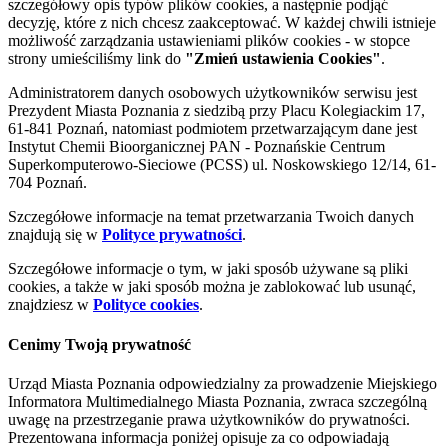
szczegółowy opis typów plików cookies, a następnie podjąć
decyzję, które z nich chcesz zaakceptować. W każdej chwili istnieje
możliwość zarządzania ustawieniami plików cookies - w stopce
strony umieściliśmy link do
"Zmień ustawienia Cookies"
.
Administratorem danych osobowych użytkowników serwisu jest
Prezydent Miasta Poznania z siedzibą przy Placu Kolegiackim 17,
61-841 Poznań, natomiast podmiotem przetwarzającym dane jest
Instytut Chemii Bioorganicznej PAN - Poznańskie Centrum
Superkomputerowo-Sieciowe (PCSS) ul. Noskowskiego 12/14, 61-
704 Poznań.
Szczegółowe informacje na temat przetwarzania Twoich danych
znajdują się w
Polityce prywatności
.
Szczegółowe informacje o tym, w jaki sposób używane są pliki
cookies, a także w jaki sposób można je zablokować lub usunąć,
znajdziesz w
Polityce cookies
.
Cenimy Twoją prywatność
Urząd Miasta Poznania odpowiedzialny za prowadzenie Miejskiego
Informatora Multimedialnego Miasta Poznania, zwraca szczególną
uwagę na przestrzeganie prawa użytkowników do prywatności.
Prezentowana informacja poniżej opisuje za co odpowiadają