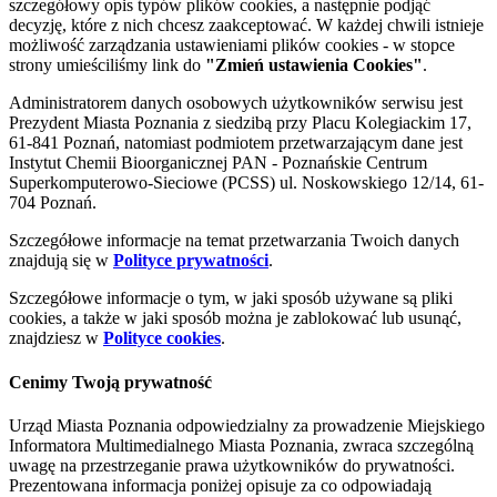
szczegółowy opis typów plików cookies, a następnie podjąć
decyzję, które z nich chcesz zaakceptować. W każdej chwili istnieje
możliwość zarządzania ustawieniami plików cookies - w stopce
strony umieściliśmy link do
"Zmień ustawienia Cookies"
.
Administratorem danych osobowych użytkowników serwisu jest
Prezydent Miasta Poznania z siedzibą przy Placu Kolegiackim 17,
61-841 Poznań, natomiast podmiotem przetwarzającym dane jest
Instytut Chemii Bioorganicznej PAN - Poznańskie Centrum
Superkomputerowo-Sieciowe (PCSS) ul. Noskowskiego 12/14, 61-
704 Poznań.
Szczegółowe informacje na temat przetwarzania Twoich danych
znajdują się w
Polityce prywatności
.
Szczegółowe informacje o tym, w jaki sposób używane są pliki
cookies, a także w jaki sposób można je zablokować lub usunąć,
znajdziesz w
Polityce cookies
.
Cenimy Twoją prywatność
Urząd Miasta Poznania odpowiedzialny za prowadzenie Miejskiego
Informatora Multimedialnego Miasta Poznania, zwraca szczególną
uwagę na przestrzeganie prawa użytkowników do prywatności.
Prezentowana informacja poniżej opisuje za co odpowiadają