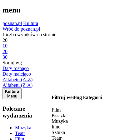
menu
poznan.pl
Kultura
Wróć do poznan.pl
Liczba wyników na stronie
20
10
20
30
Sortuj wg
Daty rosnąco
Daty malejąco
Alfabetu (A-Z)
Alfabetu (Z-A)
Kultura
Menu
Filtruj według kategorii
Polecane
Film
wydarzenia
Książki
Muzyka
Inne
Muzyka
Sztuka
Teatr
Teatr
Film