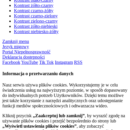
Kontrast biało-czarny
Kontrast żółto-czarny
Kontrast czarno-żółty
Kontrast czarno-zielony
Kontrast zielono-czarny
Kontrast żółto-niebieski
Kontrast niebiesko-żółty
Zamknij menu
Język migowy
Portal Niepełnosprawność
Deklaracja dostępności
Facebook
YouTube
Tik Tok
Instagram
RSS
Informacja o przetwarzaniu danych
Nasz serwis używa plików cookies. Wykorzystujemy je w celu
świadczenia usług na najwyższym poziomie, w sposób dopasowany
do indywidualnych potrzeb Użytkowników. Dzięki temu możliwe
jest także korzystanie z narzędzi analitycznych oraz udostępnianie
funkcji mediów społecznościowych i odtwarzacza wideo.
Kliknij przycisk
„Zaakceptuj lub zamknij”
, by wyrazić zgodę na
używanie plików cookies i przejść bezpośrednio do strony lub
„Wyświetl ustawienia plików cookies”
, aby zobaczyć