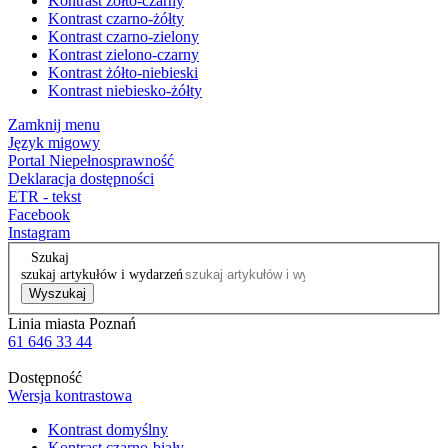
Kontrast żółto-czarny
Kontrast czarno-żółty
Kontrast czarno-zielony
Kontrast zielono-czarny
Kontrast żółto-niebieski
Kontrast niebiesko-żółty
Zamknij menu
Język migowy
Portal Niepełnosprawność
Deklaracja dostępności
ETR - tekst
Facebook
Instagram
Szukaj
szukaj artykułów i wydarzeń
Wyszukaj
Linia miasta Poznań
61 646 33 44
Dostępność
Wersja kontrastowa
Kontrast domyślny
Kontrast czarno-biały