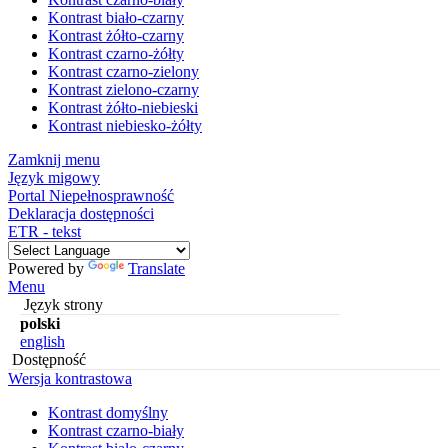
Kontrast biało-czarny
Kontrast żółto-czarny
Kontrast czarno-żółty
Kontrast czarno-zielony
Kontrast zielono-czarny
Kontrast żółto-niebieski
Kontrast niebiesko-żółty
Zamknij menu
Język migowy
Portal Niepełnosprawność
Deklaracja dostępności
ETR - tekst
Powered by
Translate
Menu
Język strony
polski
english
Dostępność
Wersja kontrastowa
Kontrast domyślny
Kontrast czarno-biały