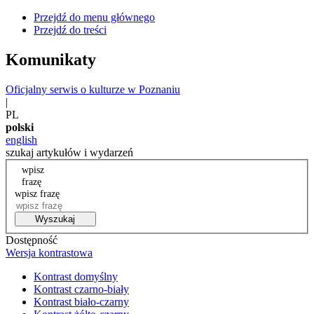
Przejdź do menu głównego
Przejdź do treści
Komunikaty
Oficjalny serwis o kulturze w Poznaniu
|
PL
polski
english
szukaj artykułów i wydarzeń
wpisz
frazę
wpisz frazę
Wyszukaj
Dostępność
Wersja kontrastowa
Kontrast domyślny
Kontrast czarno-biały
Kontrast biało-czarny