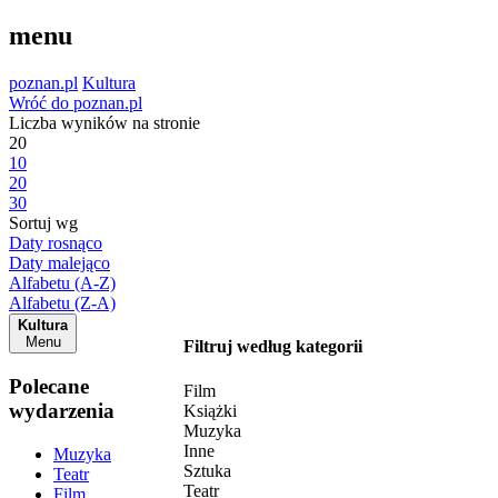
menu
poznan.pl
Kultura
Wróć do poznan.pl
Liczba wyników na stronie
20
10
20
30
Sortuj wg
Daty rosnąco
Daty malejąco
Alfabetu (A-Z)
Alfabetu (Z-A)
Kultura
Menu
Filtruj według kategorii
Polecane
Film
wydarzenia
Książki
Muzyka
Inne
Muzyka
Sztuka
Teatr
Teatr
Film