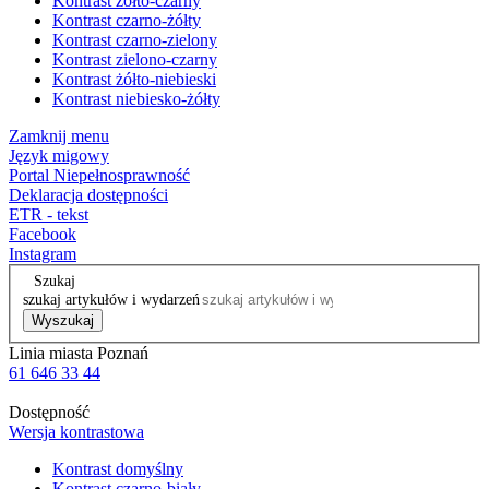
Kontrast żółto-czarny
Kontrast czarno-żółty
Kontrast czarno-zielony
Kontrast zielono-czarny
Kontrast żółto-niebieski
Kontrast niebiesko-żółty
Zamknij menu
Język migowy
Portal Niepełnosprawność
Deklaracja dostępności
ETR - tekst
Facebook
Instagram
Szukaj
szukaj artykułów i wydarzeń
Wyszukaj
Linia miasta Poznań
61 646 33 44
Dostępność
Wersja kontrastowa
Kontrast domyślny
Kontrast czarno-biały