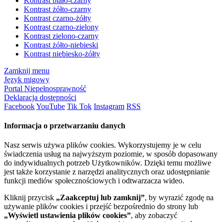
Kontrast biało-czarny
Kontrast żółto-czarny
Kontrast czarno-żółty
Kontrast czarno-zielony
Kontrast zielono-czarny
Kontrast żółto-niebieski
Kontrast niebiesko-żółty
Zamknij menu
Język migowy
Portal Niepełnosprawność
Deklaracja dostępności
Facebook
YouTube
Tik Tok
Instagram
RSS
Informacja o przetwarzaniu danych
Nasz serwis używa plików cookies. Wykorzystujemy je w celu
świadczenia usług na najwyższym poziomie, w sposób dopasowany
do indywidualnych potrzeb Użytkowników. Dzięki temu możliwe
jest także korzystanie z narzędzi analitycznych oraz udostępnianie
funkcji mediów społecznościowych i odtwarzacza wideo.
Kliknij przycisk
„Zaakceptuj lub zamknij”
, by wyrazić zgodę na
używanie plików cookies i przejść bezpośrednio do strony lub
„Wyświetl ustawienia plików cookies”
, aby zobaczyć