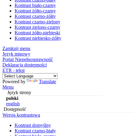
Kontrast biało-czarny
Kontrast żółto-czarny
Kontrast czarno-żółty
Kontrast czarno-zielony
Kontrast zielono-czarny
Kontrast żółto-niebieski
Kontrast niebiesko-żółty
Zamknij menu
Język migowy
Portal Niepełnosprawność
Deklaracja dostępności
ETR - tekst
Powered by
Translate
Menu
Język strony
polski
english
Dostępność
Wersja kontrastowa
Kontrast domyślny
Kontrast czarno-biały