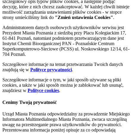
szczegółowy opis typów plików cookies, a następnie podjąć
decyzję, które z nich chcesz zaakceptować. W każdej chwili istnieje
możliwość zarządzania ustawieniami plików cookies - w stopce
strony umieściliśmy link do
"Zmień ustawienia Cookies"
.
Administratorem danych osobowych użytkowników serwisu jest
Prezydent Miasta Poznania z siedzibą przy Placu Kolegiackim 17,
61-841 Poznań, natomiast podmiotem przetwarzającym dane jest
Instytut Chemii Bioorganicznej PAN - Poznańskie Centrum
Superkomputerowo-Sieciowe (PCSS) ul. Noskowskiego 12/14, 61-
704 Poznań.
Szczegółowe informacje na temat przetwarzania Twoich danych
znajdują się w
Polityce prywatności
.
Szczegółowe informacje o tym, w jaki sposób używane są pliki
cookies, a także w jaki sposób można je zablokować lub usunąć,
znajdziesz w
Polityce cookies
.
Cenimy Twoją prywatność
Urząd Miasta Poznania odpowiedzialny za prowadzenie Miejskiego
Informatora Multimedialnego Miasta Poznania, zwraca szczególną
uwagę na przestrzeganie prawa użytkowników do prywatności.
Prezentowana informacja poniżej opisuje za co odpowiadają