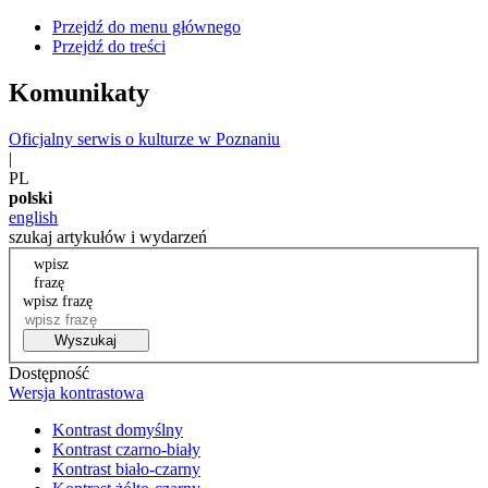
Przejdź do menu głównego
Przejdź do treści
Komunikaty
Oficjalny serwis o kulturze w Poznaniu
|
PL
polski
english
szukaj artykułów i wydarzeń
wpisz
frazę
wpisz frazę
Wyszukaj
Dostępność
Wersja kontrastowa
Kontrast domyślny
Kontrast czarno-biały
Kontrast biało-czarny