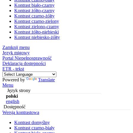
Kontrast biało-czarny
Kontrast żółto-czarny
Kontrast czarno-żółty
Kontrast czarno-zielony
Kontrast zielono-czarny
Kontrast żółto-niebieski
Kontrast niebiesko-żółty
Zamknij menu
Język migowy
Portal Niepełnosprawność
Deklaracja dostępności
ETR - tekst
Powered by
Translate
Menu
Język strony
polski
english
Dostępność
Wersja kontrastowa
Kontrast domyślny
Kontrast czarno-biały