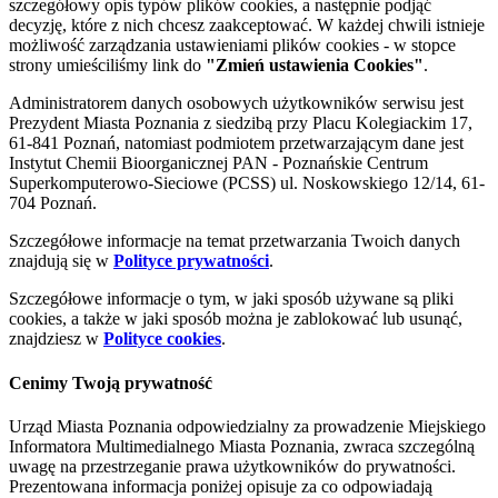
szczegółowy opis typów plików cookies, a następnie podjąć
decyzję, które z nich chcesz zaakceptować. W każdej chwili istnieje
możliwość zarządzania ustawieniami plików cookies - w stopce
strony umieściliśmy link do
"Zmień ustawienia Cookies"
.
Administratorem danych osobowych użytkowników serwisu jest
Prezydent Miasta Poznania z siedzibą przy Placu Kolegiackim 17,
61-841 Poznań, natomiast podmiotem przetwarzającym dane jest
Instytut Chemii Bioorganicznej PAN - Poznańskie Centrum
Superkomputerowo-Sieciowe (PCSS) ul. Noskowskiego 12/14, 61-
704 Poznań.
Szczegółowe informacje na temat przetwarzania Twoich danych
znajdują się w
Polityce prywatności
.
Szczegółowe informacje o tym, w jaki sposób używane są pliki
cookies, a także w jaki sposób można je zablokować lub usunąć,
znajdziesz w
Polityce cookies
.
Cenimy Twoją prywatność
Urząd Miasta Poznania odpowiedzialny za prowadzenie Miejskiego
Informatora Multimedialnego Miasta Poznania, zwraca szczególną
uwagę na przestrzeganie prawa użytkowników do prywatności.
Prezentowana informacja poniżej opisuje za co odpowiadają