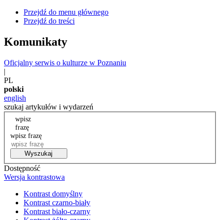
Przejdź do menu głównego
Przejdź do treści
Komunikaty
Oficjalny serwis o kulturze w Poznaniu
|
PL
polski
english
szukaj artykułów i wydarzeń
wpisz
frazę
wpisz frazę
Wyszukaj
Dostępność
Wersja kontrastowa
Kontrast domyślny
Kontrast czarno-biały
Kontrast biało-czarny