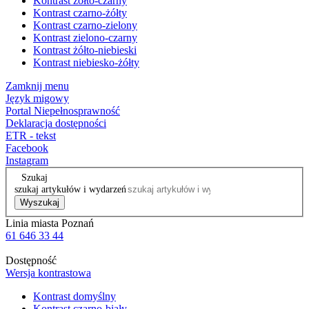
Kontrast żółto-czarny
Kontrast czarno-żółty
Kontrast czarno-zielony
Kontrast zielono-czarny
Kontrast żółto-niebieski
Kontrast niebiesko-żółty
Zamknij menu
Język migowy
Portal Niepełnosprawność
Deklaracja dostępności
ETR - tekst
Facebook
Instagram
Szukaj
szukaj artykułów i wydarzeń
Wyszukaj
Linia miasta Poznań
61 646 33 44
Dostępność
Wersja kontrastowa
Kontrast domyślny
Kontrast czarno-biały