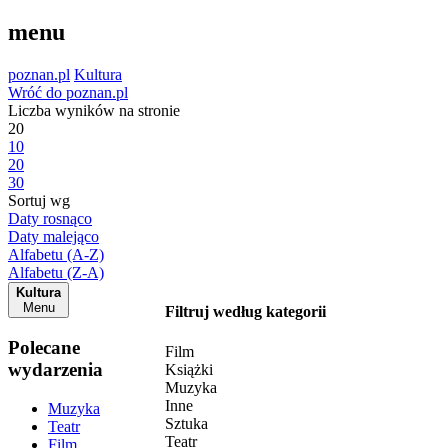
menu
poznan.pl
Kultura
Wróć do poznan.pl
Liczba wyników na stronie
20
10
20
30
Sortuj wg
Daty rosnąco
Daty malejąco
Alfabetu (A-Z)
Alfabetu (Z-A)
Kultura
Menu
Filtruj według kategorii
Polecane
Film
wydarzenia
Książki
Muzyka
Inne
Muzyka
Sztuka
Teatr
Teatr
Film