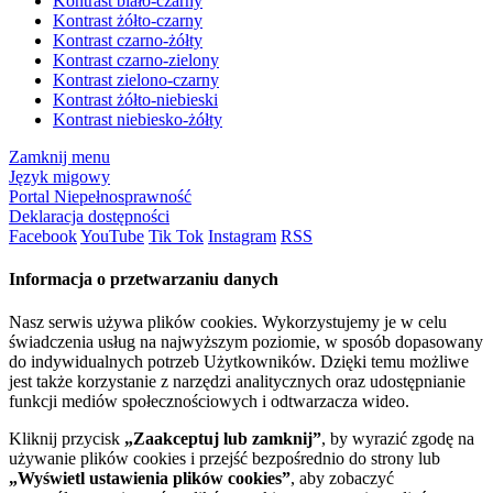
Kontrast biało-czarny
Kontrast żółto-czarny
Kontrast czarno-żółty
Kontrast czarno-zielony
Kontrast zielono-czarny
Kontrast żółto-niebieski
Kontrast niebiesko-żółty
Zamknij menu
Język migowy
Portal Niepełnosprawność
Deklaracja dostępności
Facebook
YouTube
Tik Tok
Instagram
RSS
Informacja o przetwarzaniu danych
Nasz serwis używa plików cookies. Wykorzystujemy je w celu
świadczenia usług na najwyższym poziomie, w sposób dopasowany
do indywidualnych potrzeb Użytkowników. Dzięki temu możliwe
jest także korzystanie z narzędzi analitycznych oraz udostępnianie
funkcji mediów społecznościowych i odtwarzacza wideo.
Kliknij przycisk
„Zaakceptuj lub zamknij”
, by wyrazić zgodę na
używanie plików cookies i przejść bezpośrednio do strony lub
„Wyświetl ustawienia plików cookies”
, aby zobaczyć