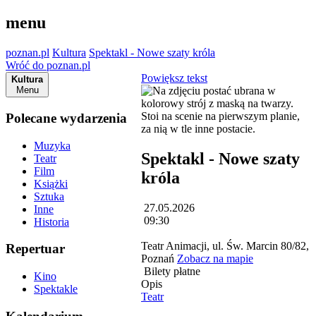
menu
poznan.pl
Kultura
Spektakl - Nowe szaty króla
Wróć do poznan.pl
Powiększ tekst
Kultura
Menu
Polecane wydarzenia
Muzyka
Spektakl - Nowe szaty
Teatr
Film
króla
Książki
Sztuka
27.05.2026
Inne
09:30
Historia
Teatr Animacji, ul. Św. Marcin 80/82,
Repertuar
Poznań
Zobacz na mapie
Bilety płatne
Kino
Opis
Spektakle
Teatr