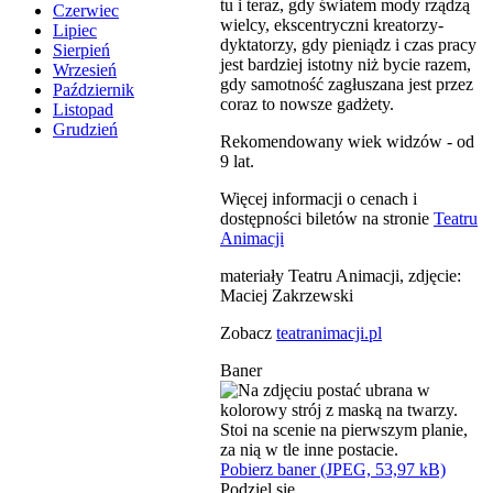
tu i teraz, gdy światem mody rządzą
Czerwiec
wielcy, ekscentryczni kreatorzy-
Lipiec
dyktatorzy, gdy pieniądz i czas pracy
Sierpień
jest bardziej istotny niż bycie razem,
Wrzesień
gdy samotność zagłuszana jest przez
Październik
coraz to nowsze gadżety.
Listopad
Grudzień
Rekomendowany wiek widzów - od
9 lat.
Więcej informacji o cenach i
dostępności biletów na stronie
Teatru
Animacji
materiały Teatru Animacji, zdjęcie:
Maciej Zakrzewski
Zobacz
teatranimacji.pl
Baner
Pobierz baner (JPEG, 53,97 kB)
Podziel się