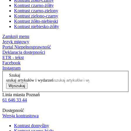
Kontrast żółto-czarny
Kontrast czarno-żółty
Kontrast czarno-zielony
Kontrast zielono-czarny
Kontrast żółto-niebieski
Kontrast niebiesko-żółty
Zamknij menu
Język migowy
Portal Niepełnosprawność
Deklaracja dostępności
ETR - tekst
Facebook
Instagram
Szukaj
szukaj artykułów i wydarzeń
Wyszukaj
Linia miasta Poznań
61 646 33 44
Dostępność
Wersja kontrastowa
Kontrast domyślny
Kontrast czarno-biały