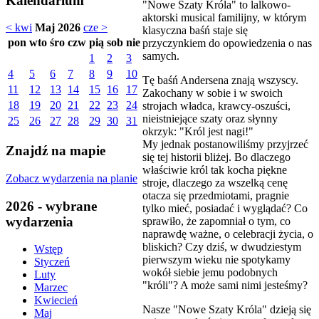
Kalendarium
"Nowe Szaty Króla" to lalkowo-
aktorski musical familijny, w którym
< kwi
Maj 2026
cze >
klasyczna baśń staje się
pon
wto
śro
czw
pią
sob
nie
przyczynkiem do opowiedzenia o nas
samych.
1
2
3
4
5
6
7
8
9
10
Tę baśń Andersena znają wszyscy.
11
12
13
14
15
16
17
Zakochany w sobie i w swoich
18
19
20
21
22
23
24
strojach władca, krawcy-oszuści,
nieistniejące szaty oraz słynny
25
26
27
28
29
30
31
okrzyk: "Król jest nagi!"
My jednak postanowiliśmy przyjrzeć
Znajdź na mapie
się tej historii bliżej. Bo dlaczego
właściwie król tak kocha piękne
Zobacz wydarzenia na planie
stroje, dlaczego za wszelką cenę
otacza się przedmiotami, pragnie
2026 - wybrane
tylko mieć, posiadać i wyglądać? Co
wydarzenia
sprawiło, że zapomniał o tym, co
naprawdę ważne, o celebracji życia, o
bliskich? Czy dziś, w dwudziestym
Wstęp
pierwszym wieku nie spotykamy
Styczeń
wokół siebie jemu podobnych
Luty
"króli"? A może sami nimi jesteśmy?
Marzec
Kwiecień
Nasze "Nowe Szaty Króla" dzieją się
Maj