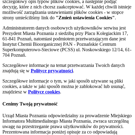
szczegółowy opis typów plików cookies, a następnie podjąć
decyzję, które z nich chcesz zaakceptować. W każdej chwili istnieje
możliwość zarządzania ustawieniami plików cookies - w stopce
strony umieściliśmy link do
"Zmień ustawienia Cookies"
.
Administratorem danych osobowych użytkowników serwisu jest
Prezydent Miasta Poznania z siedzibą przy Placu Kolegiackim 17,
61-841 Poznań, natomiast podmiotem przetwarzającym dane jest
Instytut Chemii Bioorganicznej PAN - Poznańskie Centrum
Superkomputerowo-Sieciowe (PCSS) ul. Noskowskiego 12/14, 61-
704 Poznań.
Szczegółowe informacje na temat przetwarzania Twoich danych
znajdują się w
Polityce prywatności
.
Szczegółowe informacje o tym, w jaki sposób używane są pliki
cookies, a także w jaki sposób można je zablokować lub usunąć,
znajdziesz w
Polityce cookies
.
Cenimy Twoją prywatność
Urząd Miasta Poznania odpowiedzialny za prowadzenie Miejskiego
Informatora Multimedialnego Miasta Poznania, zwraca szczególną
uwagę na przestrzeganie prawa użytkowników do prywatności.
Prezentowana informacja poniżej opisuje za co odpowiadają