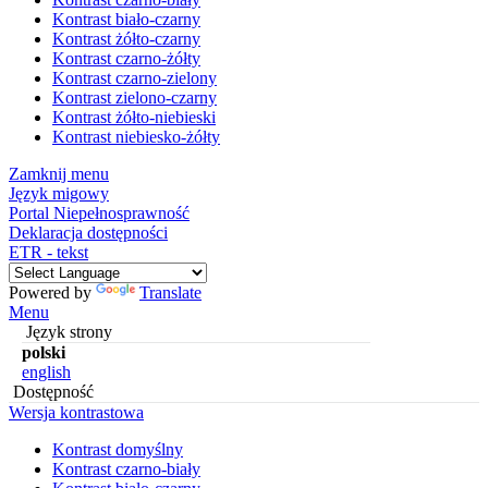
Kontrast biało-czarny
Kontrast żółto-czarny
Kontrast czarno-żółty
Kontrast czarno-zielony
Kontrast zielono-czarny
Kontrast żółto-niebieski
Kontrast niebiesko-żółty
Zamknij menu
Język migowy
Portal Niepełnosprawność
Deklaracja dostępności
ETR - tekst
Powered by
Translate
Menu
Język strony
polski
english
Dostępność
Wersja kontrastowa
Kontrast domyślny
Kontrast czarno-biały