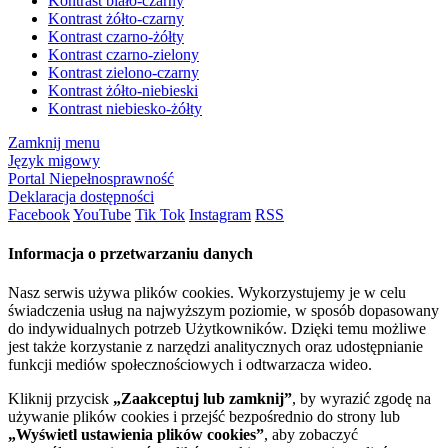
Kontrast biało-czarny
Kontrast żółto-czarny
Kontrast czarno-żółty
Kontrast czarno-zielony
Kontrast zielono-czarny
Kontrast żółto-niebieski
Kontrast niebiesko-żółty
Zamknij menu
Język migowy
Portal Niepełnosprawność
Deklaracja dostępności
Facebook
YouTube
Tik Tok
Instagram
RSS
Informacja o przetwarzaniu danych
Nasz serwis używa plików cookies. Wykorzystujemy je w celu
świadczenia usług na najwyższym poziomie, w sposób dopasowany
do indywidualnych potrzeb Użytkowników. Dzięki temu możliwe
jest także korzystanie z narzędzi analitycznych oraz udostępnianie
funkcji mediów społecznościowych i odtwarzacza wideo.
Kliknij przycisk
„Zaakceptuj lub zamknij”
, by wyrazić zgodę na
używanie plików cookies i przejść bezpośrednio do strony lub
„Wyświetl ustawienia plików cookies”
, aby zobaczyć