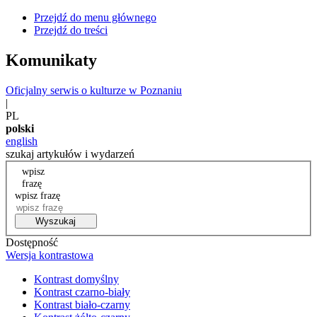
Przejdź do menu głównego
Przejdź do treści
Komunikaty
Oficjalny serwis o kulturze w Poznaniu
|
PL
polski
english
szukaj artykułów i wydarzeń
wpisz
frazę
wpisz frazę
Wyszukaj
Dostępność
Wersja kontrastowa
Kontrast domyślny
Kontrast czarno-biały
Kontrast biało-czarny