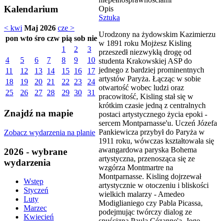
Kalendarium
Opis
Sztuka
< kwi
Maj 2026
cze >
Urodzony na żydowskim Kazimierzu
pon
wto
śro
czw
pią
sob
nie
w 1891 roku Mojżesz Kisling
1
2
3
przeszedł niezwykłą drogę od
4
5
6
7
8
9
10
studenta Krakowskiej ASP do
jednego z bardziej prominentnych
11
12
13
14
15
16
17
artystów Paryża. Łącząc w sobie
18
19
20
21
22
23
24
otwartość wobec ludzi oraz
25
26
27
28
29
30
31
pracowitość, Kisling stał się w
krótkim czasie jedną z centralnych
Znajdź na mapie
postaci artystycznego życia epoki -
sercem Montparnasse'u. Uczeń Józefa
Pankiewicza przybył do Paryża w
Zobacz wydarzenia na planie
1911 roku, wówczas kształtowała się
awangardowa paryska Bohema
2026 - wybrane
artystyczna, przenosząca się ze
wydarzenia
wzgórza Montmartre na
Montparnasse. Kisling dojrzewał
Wstęp
artystycznie w otoczeniu i bliskości
Styczeń
wielkich malarzy - Amedeo
Luty
Modiglianiego czy Pabla Picassa,
Marzec
podejmując twórczy dialog ze
Kwiecień
spuścizną Paula Cézanne'a. Jego