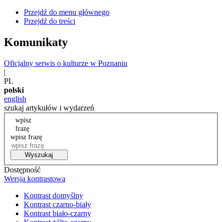
Przejdź do menu głównego
Przejdź do treści
Komunikaty
Oficjalny serwis o kulturze w Poznaniu
|
PL
polski
english
szukaj artykułów i wydarzeń
wpisz
frazę
wpisz frazę
Wyszukaj
Dostępność
Wersja kontrastowa
Kontrast domyślny
Kontrast czarno-biały
Kontrast biało-czarny