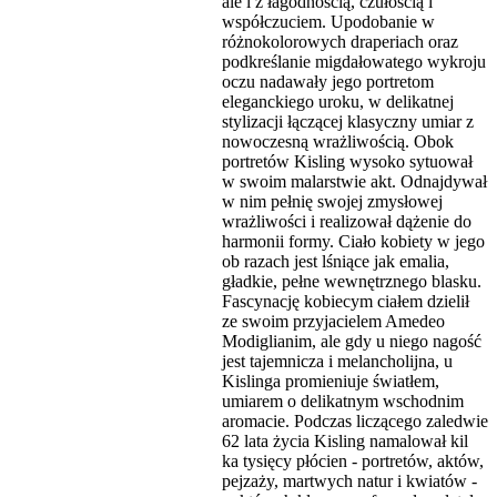
ale i z łagodnością, czułością i
współczuciem. Upodobanie w
różnokolorowych draperiach oraz
podkreślanie migdałowatego wykroju
oczu nadawały jego portretom
eleganckiego uroku, w delikatnej
stylizacji łączącej klasyczny umiar z
nowoczesną wrażliwością. Obok
portretów Kisling wysoko sytuował
w swoim malarstwie akt. Odnajdywał
w nim pełnię swojej zmysłowej
wrażliwości i realizował dążenie do
harmonii formy. Ciało kobiety w jego
ob razach jest lśniące jak emalia,
gładkie, pełne wewnętrznego blasku.
Fascynację kobiecym ciałem dzielił
ze swoim przyjacielem Amedeo
Modiglianim, ale gdy u niego nagość
jest tajemnicza i melancholijna, u
Kislinga promieniuje światłem,
umiarem o delikatnym wschodnim
aromacie. Podczas liczącego zaledwie
62 lata życia Kisling namalował kil
ka tysięcy płócien - portretów, aktów,
pejzaży, martwych natur i kwiatów -