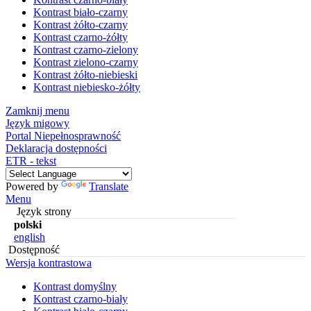
Kontrast biało-czarny
Kontrast żółto-czarny
Kontrast czarno-żółty
Kontrast czarno-zielony
Kontrast zielono-czarny
Kontrast żółto-niebieski
Kontrast niebiesko-żółty
Zamknij menu
Język migowy
Portal Niepełnosprawność
Deklaracja dostępności
ETR - tekst
Powered by
Translate
Menu
Język strony
polski
english
Dostępność
Wersja kontrastowa
Kontrast domyślny
Kontrast czarno-biały