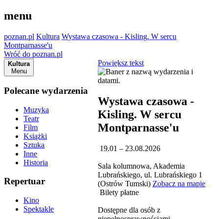
menu
poznan.pl
Kultura
Wystawa czasowa - Kisling. W sercu
Montparnasse'u
Wróć do poznan.pl
Powiększ tekst
Kultura
Menu
Polecane wydarzenia
Wystawa czasowa -
Muzyka
Kisling. W sercu
Teatr
Montparnasse'u
Film
Książki
Sztuka
19.01 – 23.08.2026
Inne
Historia
Sala kolumnowa, Akademia
Lubrańskiego, ul. Lubrańskiego 1
Repertuar
(Ostrów Tumski)
Zobacz na mapie
Bilety płatne
Kino
Spektakle
Dostępne dla osób z
niepełnosprawnościami