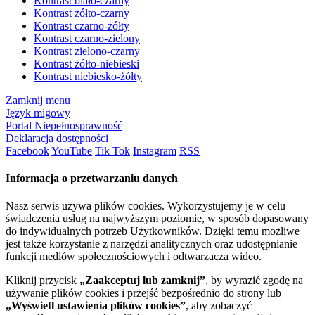
Kontrast biało-czarny
Kontrast żółto-czarny
Kontrast czarno-żółty
Kontrast czarno-zielony
Kontrast zielono-czarny
Kontrast żółto-niebieski
Kontrast niebiesko-żółty
Zamknij menu
Język migowy
Portal Niepełnosprawność
Deklaracja dostępności
Facebook
YouTube
Tik Tok
Instagram
RSS
Informacja o przetwarzaniu danych
Nasz serwis używa plików cookies. Wykorzystujemy je w celu
świadczenia usług na najwyższym poziomie, w sposób dopasowany
do indywidualnych potrzeb Użytkowników. Dzięki temu możliwe
jest także korzystanie z narzędzi analitycznych oraz udostępnianie
funkcji mediów społecznościowych i odtwarzacza wideo.
Kliknij przycisk
„Zaakceptuj lub zamknij”
, by wyrazić zgodę na
używanie plików cookies i przejść bezpośrednio do strony lub
„Wyświetl ustawienia plików cookies”
, aby zobaczyć