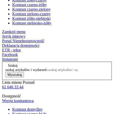
Kontrast żółto-czarny
Kontrast czarno-żółty
Kontrast czarno-zielony
Kontrast zielono-czarny
Kontrast żółto-niebieski
Kontrast niebiesko-żółty
Zamknij menu
Język migowy
Portal Niepełnosprawność
Deklaracja dostępności
ETR - tekst
Facebook
Instagram
Szukaj
szukaj artykułów i wydarzeń
Wyszukaj
Linia miasta Poznań
61 646 33 44
Dostępność
Wersja kontrastowa
Kontrast domyślny
Kontrast czarno-biały