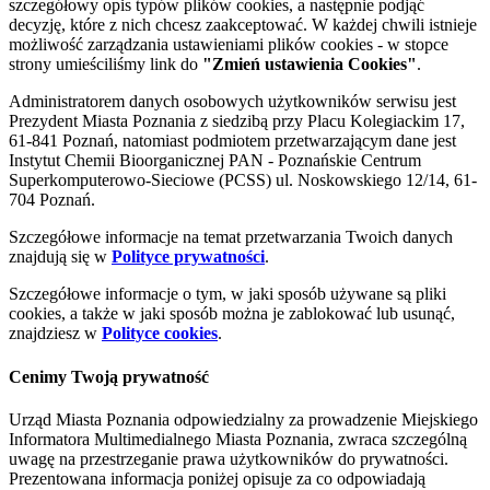
szczegółowy opis typów plików cookies, a następnie podjąć
decyzję, które z nich chcesz zaakceptować. W każdej chwili istnieje
możliwość zarządzania ustawieniami plików cookies - w stopce
strony umieściliśmy link do
"Zmień ustawienia Cookies"
.
Administratorem danych osobowych użytkowników serwisu jest
Prezydent Miasta Poznania z siedzibą przy Placu Kolegiackim 17,
61-841 Poznań, natomiast podmiotem przetwarzającym dane jest
Instytut Chemii Bioorganicznej PAN - Poznańskie Centrum
Superkomputerowo-Sieciowe (PCSS) ul. Noskowskiego 12/14, 61-
704 Poznań.
Szczegółowe informacje na temat przetwarzania Twoich danych
znajdują się w
Polityce prywatności
.
Szczegółowe informacje o tym, w jaki sposób używane są pliki
cookies, a także w jaki sposób można je zablokować lub usunąć,
znajdziesz w
Polityce cookies
.
Cenimy Twoją prywatność
Urząd Miasta Poznania odpowiedzialny za prowadzenie Miejskiego
Informatora Multimedialnego Miasta Poznania, zwraca szczególną
uwagę na przestrzeganie prawa użytkowników do prywatności.
Prezentowana informacja poniżej opisuje za co odpowiadają