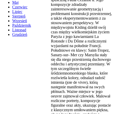
Maj
kompozycje zdradzały
Czerwiec
zainteresowanie geometryzacją i
Lipiec
problemami konstrukcji przestrzennej,
Sierpień
a także eksperymentowaniem z za
Wrzesień
stosowaniem perspektywy. W
Październik
międzywojniu Kisling dzielił swój
Listopad
czas między wielkomiejskim życiem
Grudzień
Paryża z jego kawiarniami La
Rotonde i Du Dôme a rozlicznymi
wyjazdami na południe Francji.
Południowe en klawy: Saint-Tropez,
Sanary-sur- Mer czy Marsylia stały
się dla niego przestrzenią duchowego
oddechu i artystycznej przemiany. W
tym szczególnym świetle
śródziemnomorskiego blasku, które
rozświetla kolory, odnalazł radość
istnienia (joie de vivre), którą
następnie manifestował na swych
płótnach. Ważne miejsce w jego
oeuvre zajmował człowiek. Malował
rozliczne portrety, kompozycje
figuralne oraz akty, ukazując postacie
z klasycznym umiłowaniem piękna,