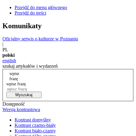
Przejdź do menu głównego
Przejdź do treści
Komunikaty
Oficjalny serwis o kulturze w Poznaniu
|
PL
polski
english
szukaj artykułów i wydarzeń
wpisz
frazę
wpisz frazę
Wyszukaj
Dostępność
Wersja kontrastowa
Kontrast domyślny
Kontrast czarno-biały
Kontrast biało-czarny