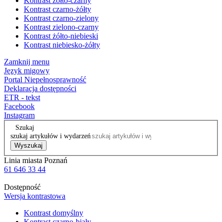
Kontrast żółto-czarny
Kontrast czarno-żółty
Kontrast czarno-zielony
Kontrast zielono-czarny
Kontrast żółto-niebieski
Kontrast niebiesko-żółty
Zamknij menu
Język migowy
Portal Niepełnosprawność
Deklaracja dostępności
ETR - tekst
Facebook
Instagram
Szukaj
szukaj artykułów i wydarzeń
Wyszukaj
Linia miasta Poznań
61 646 33 44
Dostępność
Wersja kontrastowa
Kontrast domyślny
Kontrast czarno-biały