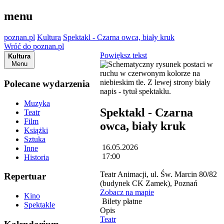
menu
poznan.pl
Kultura
Spektakl - Czarna owca, biały kruk
Wróć do poznan.pl
Powiększ tekst
Kultura
Menu
Polecane wydarzenia
Muzyka
Spektakl - Czarna
Teatr
Film
owca, biały kruk
Książki
Sztuka
16.05.2026
Inne
17:00
Historia
Teatr Animacji, ul. Św. Marcin 80/82
Repertuar
(budynek CK Zamek), Poznań
Zobacz na mapie
Kino
Bilety płatne
Spektakle
Opis
Teatr