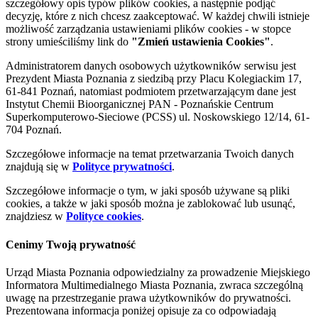
szczegółowy opis typów plików cookies, a następnie podjąć
decyzję, które z nich chcesz zaakceptować. W każdej chwili istnieje
możliwość zarządzania ustawieniami plików cookies - w stopce
strony umieściliśmy link do
"Zmień ustawienia Cookies"
.
Administratorem danych osobowych użytkowników serwisu jest
Prezydent Miasta Poznania z siedzibą przy Placu Kolegiackim 17,
61-841 Poznań, natomiast podmiotem przetwarzającym dane jest
Instytut Chemii Bioorganicznej PAN - Poznańskie Centrum
Superkomputerowo-Sieciowe (PCSS) ul. Noskowskiego 12/14, 61-
704 Poznań.
Szczegółowe informacje na temat przetwarzania Twoich danych
znajdują się w
Polityce prywatności
.
Szczegółowe informacje o tym, w jaki sposób używane są pliki
cookies, a także w jaki sposób można je zablokować lub usunąć,
znajdziesz w
Polityce cookies
.
Cenimy Twoją prywatność
Urząd Miasta Poznania odpowiedzialny za prowadzenie Miejskiego
Informatora Multimedialnego Miasta Poznania, zwraca szczególną
uwagę na przestrzeganie prawa użytkowników do prywatności.
Prezentowana informacja poniżej opisuje za co odpowiadają