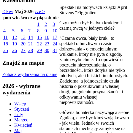
Kalendarium
Spektakl na motywach książki April
< kwi
Maj 2026
cze >
Stevens "Figgrotten"
pon
wto
śro
czw
pią
sob
nie
Czy można być białym krukiem i
1
2
3
czarną owcą w jednym ciele?
4
5
6
7
8
9
10
11
12
13
14
15
16
17
"Czarna owca, biały kruk" to
spektakl o burzliwym czasie
18
19
20
21
22
23
24
dojrzewania - o emocjonalnym
25
26
27
28
29
30
31
wulkanie, który nie pyta o zgodę,
zanim wybuchnie. To opowieść o
Znajdź na mapie
poczuciu niezrozumienia, o
bezradności, która dotyka nie tylko
Zobacz wydarzenia na planie
młodych, ale i bliskich im dorosłych.
Zadziorna, a jednocześnie czuła
2026 - wybrane
historia o poszukiwaniu własnej
drogi, pragnieniu przynależności i
wydarzenia
odkrywaniu własnej
niepowtarzalności.
Wstęp
Styczeń
Główna bohaterka nazywająca siebie
Luty
Zgniłką, chce być kimś wyjątkowym
Marzec
- jak wielu. Jednak w swoich
Kwiecień
staraniach niechcący zamyka się na
Maj