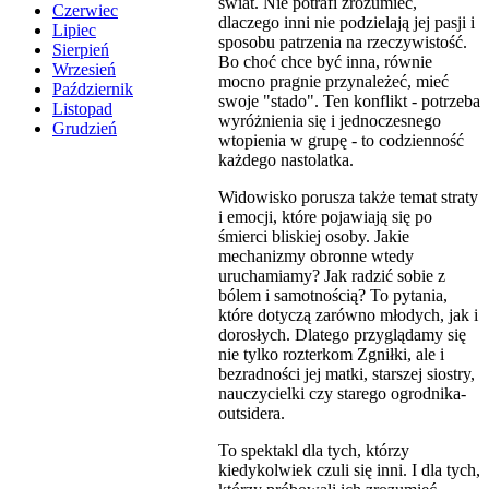
świat. Nie potrafi zrozumieć,
Czerwiec
dlaczego inni nie podzielają jej pasji i
Lipiec
sposobu patrzenia na rzeczywistość.
Sierpień
Bo choć chce być inna, równie
Wrzesień
mocno pragnie przynależeć, mieć
Październik
swoje "stado". Ten konflikt - potrzeba
Listopad
wyróżnienia się i jednoczesnego
Grudzień
wtopienia w grupę - to codzienność
każdego nastolatka.
Widowisko porusza także temat straty
i emocji, które pojawiają się po
śmierci bliskiej osoby. Jakie
mechanizmy obronne wtedy
uruchamiamy? Jak radzić sobie z
bólem i samotnością? To pytania,
które dotyczą zarówno młodych, jak i
dorosłych. Dlatego przyglądamy się
nie tylko rozterkom Zgniłki, ale i
bezradności jej matki, starszej siostry,
nauczycielki czy starego ogrodnika-
outsidera.
To spektakl dla tych, którzy
kiedykolwiek czuli się inni. I dla tych,