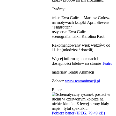
którzy próbowali ich zrozumieć.
Twórcy:
tekst: Ewa Galica i Mariusz Gołosz
na motywach książki April Stevens
"Figgrotten"
reżyseria: Ewa Galica
scenografia, lalki: Karolina Krot
Rekomendowany wiek widzów: od
11 lat (młodzież / dorośli).
Więcej informacji o cenach i
dostępności biletów na stronie
Teatru
.
materiały Teatru Animacji
Zobacz
www.teatranimacji.pl
Baner
Pobierz baner (JPEG, 79,49 kB)