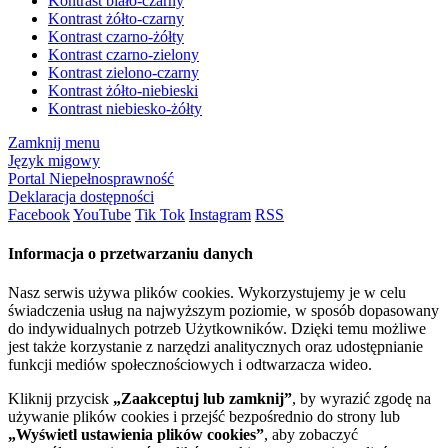
Kontrast biało-czarny
Kontrast żółto-czarny
Kontrast czarno-żółty
Kontrast czarno-zielony
Kontrast zielono-czarny
Kontrast żółto-niebieski
Kontrast niebiesko-żółty
Zamknij menu
Język migowy
Portal Niepełnosprawność
Deklaracja dostępności
Facebook
YouTube
Tik Tok
Instagram
RSS
Informacja o przetwarzaniu danych
Nasz serwis używa plików cookies. Wykorzystujemy je w celu
świadczenia usług na najwyższym poziomie, w sposób dopasowany
do indywidualnych potrzeb Użytkowników. Dzięki temu możliwe
jest także korzystanie z narzędzi analitycznych oraz udostępnianie
funkcji mediów społecznościowych i odtwarzacza wideo.
Kliknij przycisk
„Zaakceptuj lub zamknij”
, by wyrazić zgodę na
używanie plików cookies i przejść bezpośrednio do strony lub
„Wyświetl ustawienia plików cookies”
, aby zobaczyć