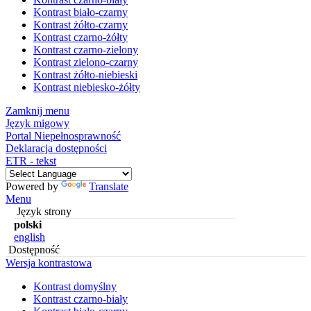
Kontrast biało-czarny
Kontrast żółto-czarny
Kontrast czarno-żółty
Kontrast czarno-zielony
Kontrast zielono-czarny
Kontrast żółto-niebieski
Kontrast niebiesko-żółty
Zamknij menu
Język migowy
Portal Niepełnosprawność
Deklaracja dostępności
ETR - tekst
Powered by
Translate
Menu
Język strony
polski
english
Dostępność
Wersja kontrastowa
Kontrast domyślny
Kontrast czarno-biały