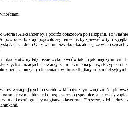
awnościami
o Gloria i Aleksander była podróż objazdowa po Hiszpanii. To właśnie 
. Po powrocie do kraju pojawiło się marzenie, by śpiewać w tym wyjąt
rzystą Aleksandrem Olszewskim. Szybko okazało się, że w ich sercach 
.
 i lubiane utwory latynoskie wykonawców takich jak między innymi Bu
cznych aranżacjach. Towarzyszą im brzmienia gitary, skrzypiec i fletni
iu z ognistą muzyką, elementami wirtuozerii gitary oraz refleksyjnym