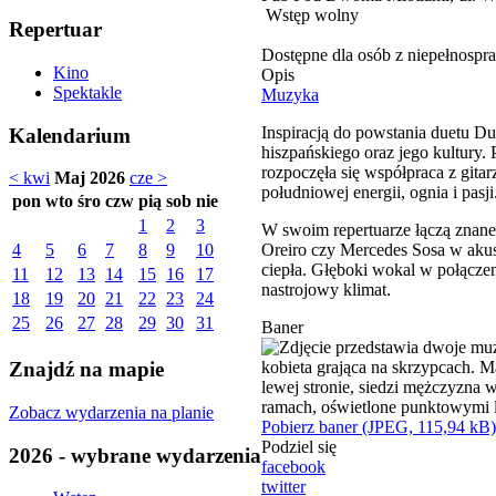
Wstęp wolny
Repertuar
Dostępne dla osób z niepełnospr
Kino
Opis
Spektakle
Muzyka
Inspiracją do powstania duetu Du
Kalendarium
hiszpańskiego oraz jego kultury
rozpoczęła się współpraca z gita
< kwi
Maj 2026
cze >
południowej energii, ognia i pasji
pon
wto
śro
czw
pią
sob
nie
1
2
3
W swoim repertuarze łączą znane
Oreiro czy Mercedes Sosa w akusty
4
5
6
7
8
9
10
ciepła. Głęboki wokal w połączen
11
12
13
14
15
16
17
nastrojowy klimat.
18
19
20
21
22
23
24
25
26
27
28
29
30
31
Baner
Znajdź na mapie
Zobacz wydarzenia na planie
Pobierz baner (JPEG, 115,94 kB)
Podziel się
2026 - wybrane wydarzenia
facebook
twitter