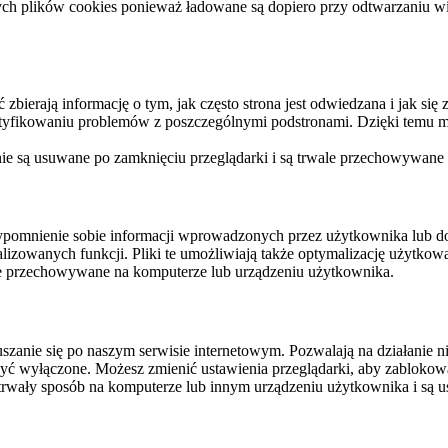
ych plików cookies ponieważ ładowane są dopiero przy odtwarzaniu wid
ierają informację o tym, jak często strona jest odwiedzana i jak się z 
ntyfikowaniu problemów z poszczególnymi podstronami. Dzięki temu mo
 nie są usuwane po zamknięciu przeglądarki i są trwale przechowywane
rzypomnienie sobie informacji wprowadzonych przez użytkownika lub 
nalizowanych funkcji. Pliki te umożliwiają także optymalizację użytko
ale przechowywane na komputerze lub urządzeniu użytkownika.
szanie się po naszym serwisie internetowym. Pozwalają na działanie ni
yć wyłączone. Możesz zmienić ustawienia przeglądarki, aby zablokować
trwały sposób na komputerze lub innym urządzeniu użytkownika i są u