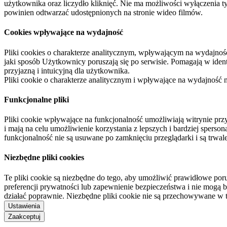
użytkownika oraz liczydło kliknięć. Nie ma możliwości wyłączenia t
powinien odtwarzać udostępnionych na stronie wideo filmów.
Cookies wpływające na wydajność
Pliki cookies o charakterze analitycznym, wpływającym na wydajność zb
jaki sposób Użytkownicy poruszają się po serwisie. Pomagają w ide
przyjazną i intuicyjną dla użytkownika.
Pliki cookie o charakterze analitycznym i wpływające na wydajność
Funkcjonalne pliki
Pliki cookie wpływające na funkcjonalność umożliwiają witrynie p
i mają na celu umożliwienie korzystania z lepszych i bardziej sperso
funkcjonalność nie są usuwane po zamknięciu przeglądarki i są trw
Niezbędne pliki cookies
Te pliki cookie są niezbędne do tego, aby umożliwić prawidłowe poru
preferencji prywatności lub zapewnienie bezpieczeństwa i nie mogą b
działać poprawnie. Niezbędne pliki cookie nie są przechowywane w 
Ustawienia
Zaakceptuj