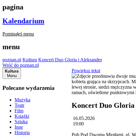
pagina
Kalendarium
Pominąłeś menu
menu
poznan.pl
Kultura
Koncert Duo Gloria i Aleksander
Wróć do poznan.pl
Powiększ tekst
Kultura
Menu
Polecane wydarzenia
Muzyka
Koncert Duo Gloria 
Teatr
Film
Książki
16.05.2026
Sztuka
19:00
Inne
Historia
Pub Pod Dwoma Miotłami, ul. W