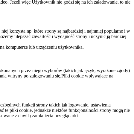
eo. Jeżeli więc Użytkownik nie godzi się na ich załadowanie, to nie
niej korzysta np. które strony są najbardziej i najmniej popularne i w
żemy ulepszać zawartość i wydajność strony i uczynić ją bardziej
 na komputerze lub urządzeniu użytkownika.
dokonanych przez niego wyborów (takich jak język, wyrażone zgody)
wania witryny po zalogowaniu się.Pliki cookie wpływające na
ezbędnych funkcji strony takich jak logowanie, ustawienia
 te pliki cookie, jednakże niektóre funkcjonalności strony mogą nie
suwane z chwilą zamknięcia przeglądarki.