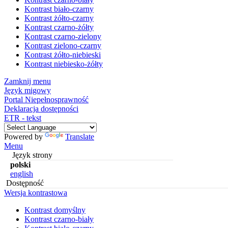
Kontrast biało-czarny
Kontrast żółto-czarny
Kontrast czarno-żółty
Kontrast czarno-zielony
Kontrast zielono-czarny
Kontrast żółto-niebieski
Kontrast niebiesko-żółty
Zamknij menu
Język migowy
Portal Niepełnosprawność
Deklaracja dostępności
ETR - tekst
Powered by
Translate
Menu
Język strony
polski
english
Dostępność
Wersja kontrastowa
Kontrast domyślny
Kontrast czarno-biały