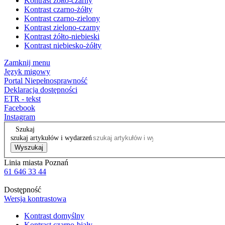
Kontrast żółto-czarny
Kontrast czarno-żółty
Kontrast czarno-zielony
Kontrast zielono-czarny
Kontrast żółto-niebieski
Kontrast niebiesko-żółty
Zamknij menu
Język migowy
Portal Niepełnosprawność
Deklaracja dostępności
ETR - tekst
Facebook
Instagram
Szukaj
szukaj artykułów i wydarzeń
Wyszukaj
Linia miasta Poznań
61 646 33 44
Dostępność
Wersja kontrastowa
Kontrast domyślny
Kontrast czarno-biały