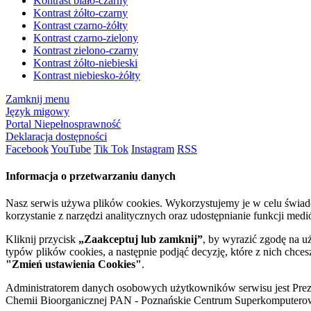
Kontrast biało-czarny
Kontrast żółto-czarny
Kontrast czarno-żółty
Kontrast czarno-zielony
Kontrast zielono-czarny
Kontrast żółto-niebieski
Kontrast niebiesko-żółty
Zamknij menu
Język migowy
Portal Niepełnosprawność
Deklaracja dostępności
Facebook
YouTube
Tik Tok
Instagram
RSS
Informacja o przetwarzaniu danych
Nasz serwis używa plików cookies. Wykorzystujemy je w celu świa
korzystanie z narzędzi analitycznych oraz udostępnianie funkcji me
Kliknij przycisk
„Zaakceptuj lub zamknij”
, by wyrazić zgodę na u
typów plików cookies, a następnie podjąć decyzję, które z nich chce
"Zmień ustawienia Cookies"
.
Administratorem danych osobowych użytkowników serwisu jest Prezyd
Chemii Bioorganicznej PAN - Poznańskie Centrum Superkomputerow