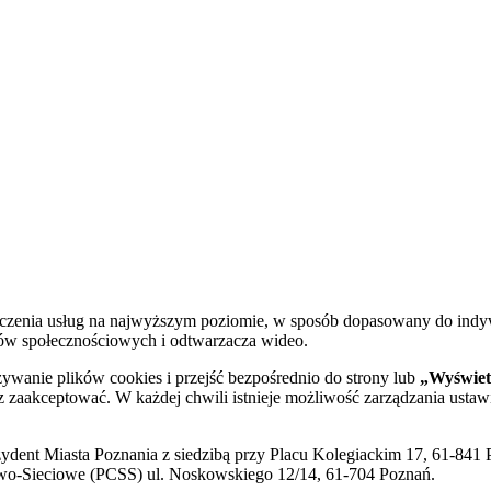
dczenia usług na najwyższym poziomie, w sposób dopasowany do indy
diów społecznościowych i odtwarzacza wideo.
żywanie plików cookies i przejść bezpośrednio do strony lub
„Wyświetl
sz zaakceptować. W każdej chwili istnieje możliwość zarządzania ustaw
ent Miasta Poznania z siedzibą przy Placu Kolegiackim 17, 61-841 P
o-Sieciowe (PCSS) ul. Noskowskiego 12/14, 61-704 Poznań.