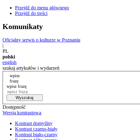
Przejdź do menu głównego
Przejdź do treści
Komunikaty
Oficjalny serwis o kulturze w Poznaniu
|
PL
polski
english
szukaj artykułów i wydarzeń
wpisz
frazę
wpisz frazę
Wyszukaj
Dostępność
Wersja kontrastowa
Kontrast domyślny
Kontrast czarno-biały
Kontrast biało-czarny