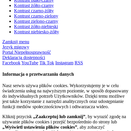
Kontrast biało-czarny
Kontrast żółto-czarny
Kontrast czarno-żółty
Kontrast czarno-zielony
Kontrast zielono-czarny
Kontrast żółto-niebieski
Kontrast niebiesko-żółty
Zamknij menu
Język migowy
Portal Niepełnosprawność
Deklaracja dostępności
Facebook
YouTube
Tik Tok
Instagram
RSS
Informacja o przetwarzaniu danych
Nasz serwis używa plików cookies. Wykorzystujemy je w celu
świadczenia usług na najwyższym poziomie, w sposób dopasowany
do indywidualnych potrzeb Użytkowników. Dzięki temu możliwe
jest także korzystanie z narzędzi analitycznych oraz udostępnianie
funkcji mediów społecznościowych i odtwarzacza wideo.
Kliknij przycisk
„Zaakceptuj lub zamknij”
, by wyrazić zgodę na
używanie plików cookies i przejść bezpośrednio do strony lub
„Wyświetl ustawienia plików cookies”
, aby zobaczyć