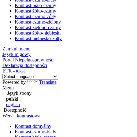
Kontrast biało-czarny
Kontrast żółto-czarny
Kontrast czarno-żółty
Kontrast czarno-zielony
Kontrast zielono-czarny
Kontrast żółto-niebieski
Kontrast niebiesko-żółty
Zamknij menu
Język migowy
Portal Niepełnosprawność
Deklaracja dostępności
ETR - tekst
Powered by
Translate
Menu
Język strony
polski
english
Dostępność
Wersja kontrastowa
Kontrast domyślny
Kontrast czarno-biały