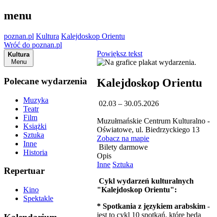
menu
poznan.pl
Kultura
Kalejdoskop Orientu
Wróć do poznan.pl
Powiększ tekst
Kultura
Menu
Polecane wydarzenia
Kalejdoskop Orientu
Muzyka
02.03 – 30.05.2026
Teatr
Film
Muzułmańskie Centrum Kulturalno -
Książki
Oświatowe, ul. Biedrzyckiego 13
Sztuka
Zobacz na mapie
Inne
Bilety darmowe
Historia
Opis
Inne
Sztuka
Repertuar
Cykl wydarzeń kulturalnych
"Kalejdoskop Orientu":
Kino
Spektakle
* Spotkania z językiem arabskim
-
jest to cykl 10 spotkań, które będą