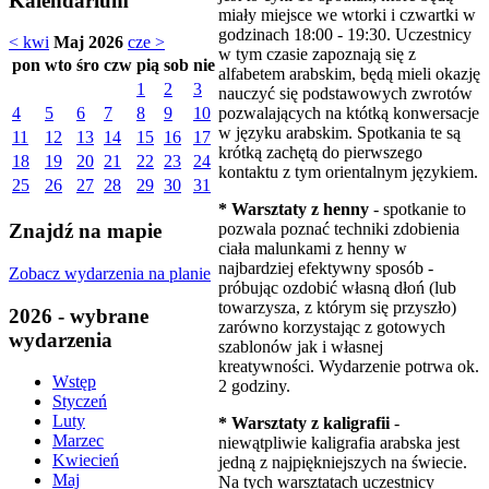
Kalendarium
miały miejsce we wtorki i czwartki w
godzinach 18:00 - 19:30. Uczestnicy
< kwi
Maj 2026
cze >
w tym czasie zapoznają się z
pon
wto
śro
czw
pią
sob
nie
alfabetem arabskim, będą mieli okazję
1
2
3
nauczyć się podstawowych zwrotów
pozwalających na któtką konwersacje
4
5
6
7
8
9
10
w języku arabskim. Spotkania te są
11
12
13
14
15
16
17
krótką zachętą do pierwszego
18
19
20
21
22
23
24
kontaktu z tym orientalnym językiem.
25
26
27
28
29
30
31
* Warsztaty z henny
- spotkanie to
pozwala poznać techniki zdobienia
Znajdź na mapie
ciała malunkami z henny w
najbardziej efektywny sposób -
Zobacz wydarzenia na planie
próbując ozdobić własną dłoń (lub
towarzysza, z którym się przyszło)
2026 - wybrane
zarówno korzystając z gotowych
wydarzenia
szablonów jak i własnej
kreatywności. Wydarzenie potrwa ok.
Wstęp
2 godziny.
Styczeń
Luty
* Warsztaty z kaligrafii
-
Marzec
niewątpliwie kaligrafia arabska jest
Kwiecień
jedną z najpiękniejszych na świecie.
Maj
Na tych warsztatach uczestnicy