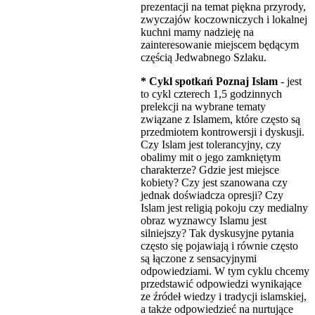
prezentacji na temat piękna przyrody,
zwyczajów koczowniczych i lokalnej
kuchni mamy nadzieję na
zainteresowanie miejscem będącym
częścią Jedwabnego Szlaku.
* Cykl spotkań Poznaj Islam
- jest
to cykl czterech 1,5 godzinnych
prelekcji na wybrane tematy
związane z Islamem, które często są
przedmiotem kontrowersji i dyskusji.
Czy Islam jest tolerancyjny, czy
obalimy mit o jego zamkniętym
charakterze? Gdzie jest miejsce
kobiety? Czy jest szanowana czy
jednak doświadcza opresji? Czy
Islam jest religią pokoju czy medialny
obraz wyznawcy Islamu jest
silniejszy? Tak dyskusyjne pytania
często się pojawiają i równie często
są łączone z sensacyjnymi
odpowiedziami. W tym cyklu chcemy
przedstawić odpowiedzi wynikające
ze źródeł wiedzy i tradycji islamskiej,
a także odpowiedzieć na nurtujące