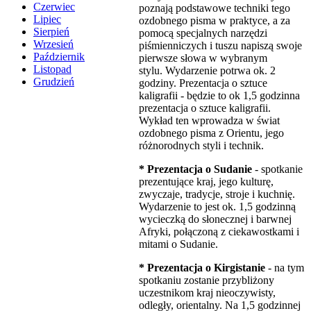
Czerwiec
poznają podstawowe techniki tego
Lipiec
ozdobnego pisma w praktyce, a za
Sierpień
pomocą specjalnych narzędzi
Wrzesień
piśmienniczych i tuszu napiszą swoje
Październik
pierwsze słowa w wybranym
Listopad
stylu. Wydarzenie potrwa ok. 2
Grudzień
godziny. Prezentacja o sztuce
kaligrafii - będzie to ok 1,5 godzinna
prezentacja o sztuce kaligrafii.
Wykład ten wprowadza w świat
ozdobnego pisma z Orientu, jego
różnorodnych styli i technik.
* Prezentacja o Sudanie
- spotkanie
prezentujące kraj, jego kulturę,
zwyczaje, tradycje, stroje i kuchnię.
Wydarzenie to jest ok. 1,5 godzinną
wycieczką do słonecznej i barwnej
Afryki, połączoną z ciekawostkami i
mitami o Sudanie.
* Prezentacja o Kirgistanie
- na tym
spotkaniu zostanie przybliżony
uczestnikom kraj nieoczywisty,
odległy, orientalny. Na 1,5 godzinnej