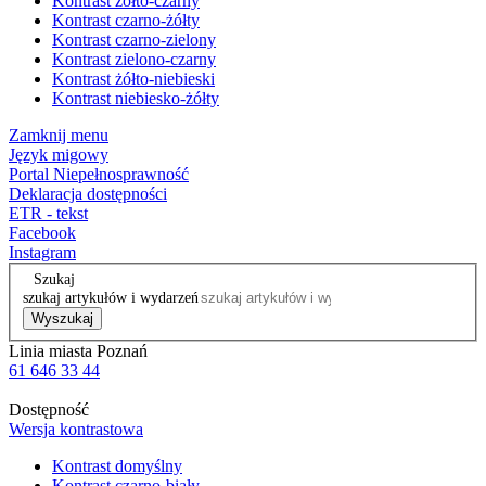
Kontrast żółto-czarny
Kontrast czarno-żółty
Kontrast czarno-zielony
Kontrast zielono-czarny
Kontrast żółto-niebieski
Kontrast niebiesko-żółty
Zamknij menu
Język migowy
Portal Niepełnosprawność
Deklaracja dostępności
ETR - tekst
Facebook
Instagram
Szukaj
szukaj artykułów i wydarzeń
Wyszukaj
Linia miasta Poznań
61 646 33 44
Dostępność
Wersja kontrastowa
Kontrast domyślny
Kontrast czarno-biały