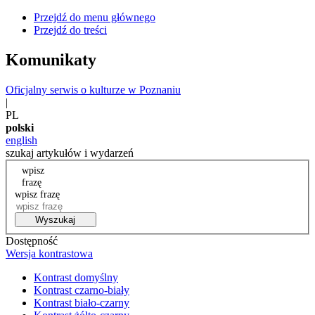
Przejdź do menu głównego
Przejdź do treści
Komunikaty
Oficjalny serwis o kulturze w Poznaniu
|
PL
polski
english
szukaj artykułów i wydarzeń
wpisz
frazę
wpisz frazę
Wyszukaj
Dostępność
Wersja kontrastowa
Kontrast domyślny
Kontrast czarno-biały
Kontrast biało-czarny