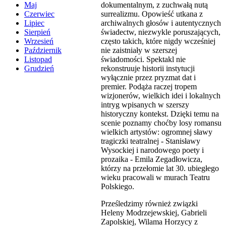
dokumentalnym, z zuchwałą nutą
Maj
surrealizmu. Opowieść utkana z
Czerwiec
archiwalnych głosów i autentycznych
Lipiec
świadectw, niezwykle poruszających,
Sierpień
często takich, które nigdy wcześniej
Wrzesień
nie zaistniały w szerszej
Październik
świadomości. Spektakl nie
Listopad
rekonstruuje historii instytucji
Grudzień
wyłącznie przez pryzmat dat i
premier. Podąża raczej tropem
wizjonerów, wielkich idei i lokalnych
intryg wpisanych w szerszy
historyczny kontekst. Dzięki temu na
scenie poznamy choćby losy romansu
wielkich artystów: ogromnej sławy
tragiczki teatralnej - Stanisławy
Wysockiej i narodowego poety i
prozaika - Emila Zegadłowicza,
którzy na przełomie lat 30. ubiegłego
wieku pracowali w murach Teatru
Polskiego.
Prześledzimy również związki
Heleny Modrzejewskiej, Gabrieli
Zapolskiej, Wilama Horzycy z