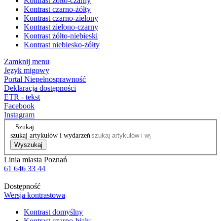
Kontrast żółto-czarny
Kontrast czarno-żółty
Kontrast czarno-zielony
Kontrast zielono-czarny
Kontrast żółto-niebieski
Kontrast niebiesko-żółty
Zamknij menu
Język migowy
Portal Niepełnosprawność
Deklaracja dostępności
ETR - tekst
Facebook
Instagram
Szukaj
szukaj artykułów i wydarzeń
Wyszukaj
Linia miasta Poznań
61 646 33 44
Dostępność
Wersja kontrastowa
Kontrast domyślny
Kontrast czarno-biały