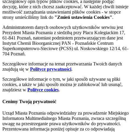
szczegółowy opis typów plików cookies, a następnie podjąć
decyzję, które z nich chcesz zaakceptować. W każdej chwili istnieje
możliwość zarządzania ustawieniami plików cookies - w stopce
strony umieściliśmy link do
"Zmień ustawienia Cookies"
.
Administratorem danych osobowych użytkowników serwisu jest
Prezydent Miasta Poznania z siedzibą przy Placu Kolegiackim 17,
61-841 Poznań, natomiast podmiotem przetwarzającym dane jest
Instytut Chemii Bioorganicznej PAN - Poznańskie Centrum
Superkomputerowo-Sieciowe (PCSS) ul. Noskowskiego 12/14, 61-
704 Poznań.
Szczegółowe informacje na temat przetwarzania Twoich danych
znajdują się w
Polityce prywatności
.
Szczegółowe informacje o tym, w jaki sposób używane są pliki
cookies, a także w jaki sposób można je zablokować lub usunąć,
znajdziesz w
Polityce cookies
.
Cenimy Twoją prywatność
Urząd Miasta Poznania odpowiedzialny za prowadzenie Miejskiego
Informatora Multimedialnego Miasta Poznania, zwraca szczególną
uwagę na przestrzeganie prawa użytkowników do prywatności.
Prezentowana informacja poniżej opisuje za co odpowiadają