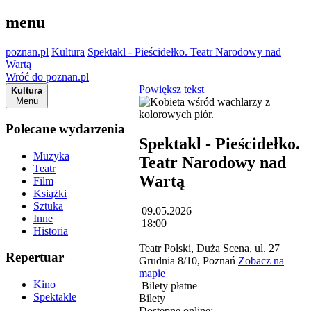
menu
poznan.pl
Kultura
Spektakl - Pieścidełko. Teatr Narodowy nad
Wartą
Wróć do poznan.pl
Powiększ tekst
Kultura
Menu
Polecane wydarzenia
Spektakl - Pieścidełko.
Muzyka
Teatr Narodowy nad
Teatr
Wartą
Film
Książki
Sztuka
09.05.2026
Inne
18:00
Historia
Teatr Polski, Duża Scena, ul. 27
Repertuar
Grudnia 8/10, Poznań
Zobacz na
mapie
Kino
Bilety płatne
Spektakle
Bilety
Dostępne online: