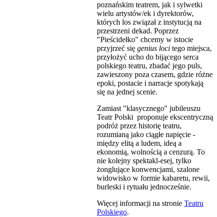
poznańskim teatrem, jak i sylwetki
wielu artystów/ek i dyrektorów,
których los związał z instytucją na
przestrzeni dekad. Poprzez
"Pieścidełko" chcemy w istocie
przyjrzeć się
genius loci
tego miejsca,
przyłożyć ucho do bijącego serca
polskiego teatru, zbadać jego puls,
zawieszony poza czasem, gdzie różne
epoki, postacie i narracje spotykają
się na jednej scenie.
Zamiast "klasycznego" jubileuszu
Teatr Polski proponuje ekscentryczną
podróż przez historię teatru,
rozumianą jako ciągłe napięcie -
między elitą a ludem, ideą a
ekonomią, wolnością a cenzurą. To
nie kolejny spektakl-esej, tylko
żonglujące konwencjami, szalone
widowisko w formie kabaretu, rewii,
burleski i rytuału jednocześnie.
Więcej informacji na stronie
Teatru
Polskiego
.