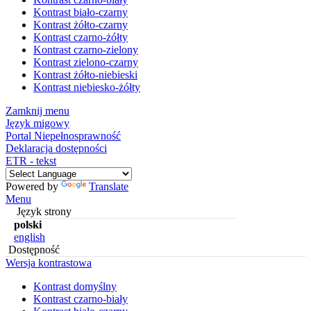
Kontrast biało-czarny
Kontrast żółto-czarny
Kontrast czarno-żółty
Kontrast czarno-zielony
Kontrast zielono-czarny
Kontrast żółto-niebieski
Kontrast niebiesko-żółty
Zamknij menu
Język migowy
Portal Niepełnosprawność
Deklaracja dostępności
ETR - tekst
Powered by
Translate
Menu
Język strony
polski
english
Dostępność
Wersja kontrastowa
Kontrast domyślny
Kontrast czarno-biały