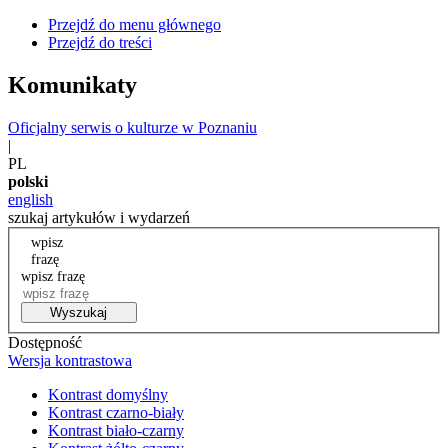
Przejdź do menu głównego
Przejdź do treści
Komunikaty
Oficjalny serwis o kulturze w Poznaniu
|
PL
polski
english
szukaj artykułów i wydarzeń
wpisz
frazę
wpisz frazę
Wyszukaj
Dostępność
Wersja kontrastowa
Kontrast domyślny
Kontrast czarno-biały
Kontrast biało-czarny