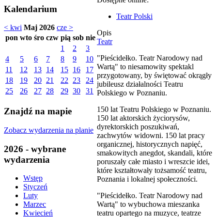
Kalendarium
Teatr Polski
< kwi
Maj 2026
cze >
Opis
pon
wto
śro
czw
pią
sob
nie
Teatr
1
2
3
"Pieścidełko. Teatr Narodowy nad
4
5
6
7
8
9
10
Wartą" to niesamowity spektakl
11
12
13
14
15
16
17
przygotowany, by świętować okrągły
18
19
20
21
22
23
24
jubileusz działalności Teatru
25
26
27
28
29
30
31
Polskiego w Poznaniu.
150 lat Teatru Polskiego w Poznaniu.
Znajdź na mapie
150 lat aktorskich życiorysów,
dyrektorskich poszukiwań,
Zobacz wydarzenia na planie
zachwytów widowni. 150 lat pracy
organicznej, historycznych napięć,
2026 - wybrane
smakowitych anegdot, skandali, które
wydarzenia
poruszały całe miasto i wreszcie idei,
które kształtowały tożsamość teatru,
Wstęp
Poznania i lokalnej społeczności.
Styczeń
"Pieścidełko. Teatr Narodowy nad
Luty
Wartą" to wybuchowa mieszanka
Marzec
teatru opartego na muzyce, teatrze
Kwiecień