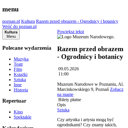
menu
poznan.pl
Kultura
Razem przed obrazem - Ogrodnicy i botanicy
Wróć do poznan.pl
Powiększ tekst
Kultura
Menu
Polecane wydarzenia
Razem przed obrazem
- Ogrodnicy i botanicy
Muzyka
Teatr
09.05.2026
Film
11:00
Książki
Sztuka
Muzeum Narodowe w Poznaniu, Al.
Inne
Marcinkowskiego 9, Poznań
Zobacz
Historia
na mapie
Bilety płatne
Repertuar
Opis
Sztuka
Kino
Spektakle
Czy artystka i artysta mogą być
ogrodnikami? Czy znamy takich,