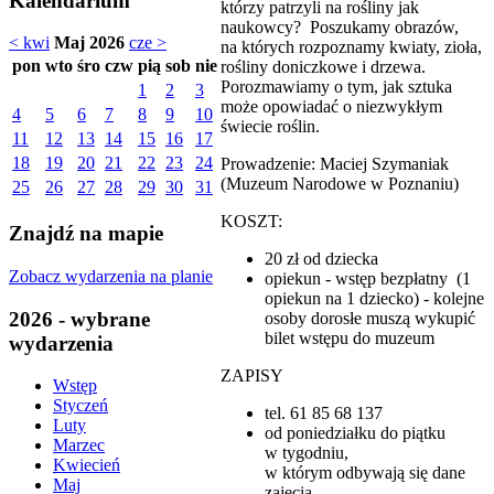
Kalendarium
którzy patrzyli na rośliny jak
naukowcy? Poszukamy obrazów,
< kwi
Maj 2026
cze >
na których rozpoznamy kwiaty, zioła,
pon
wto
śro
czw
pią
sob
nie
rośliny doniczkowe i drzewa.
Porozmawiamy o tym, jak sztuka
1
2
3
może opowiadać o niezwykłym
4
5
6
7
8
9
10
świecie roślin.
11
12
13
14
15
16
17
18
19
20
21
22
23
24
Prowadzenie: Maciej Szymaniak
(Muzeum Narodowe w Poznaniu)
25
26
27
28
29
30
31
KOSZT:
Znajdź na mapie
20 zł od dziecka
Zobacz wydarzenia na planie
opiekun - wstęp bezpłatny (1
opiekun na 1 dziecko) - kolejne
2026 - wybrane
osoby dorosłe muszą wykupić
bilet wstępu do muzeum
wydarzenia
ZAPISY
Wstęp
Styczeń
tel. 61 85 68 137
Luty
od poniedziałku do piątku
Marzec
w tygodniu,
Kwiecień
w którym odbywają się dane
Maj
zajęcia