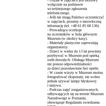
- Udział w zajęciach jest możliwy
wyłącznie na podstawie
wcześniejszego zgłoszenia
telefonicznego.
- Jeśli nie mogą Państwo uczestniczyć
w zajęciach, prosimy o niezwłoczną
informację (tel. +48 61 85 68 136).
- Prowadząca oczekuje
na uczestników w holu głównym
Muzeum (w okolicy kasy).
- Materiały plastyczne zapewniają
organizatorzy.
- Dzieci w wieku do 13 lat powinny
przebywać w Muzeum pod opieką
osób dorosłych. Obsługa Muzeum
nie ponosi odpowiedzialności
za dzieci pozostawione bez opieki.
- W czasie wizyty w Muzeum można
fotografować eksponaty, nie wolno
jednak używać lampy błyskowej
i statywu.
- Podczas zajęć zorganizowanych,
odbywających się na terenie Muzeum
Narodowego w Poznaniu,
obowiązuje Regulamin zwiedzania