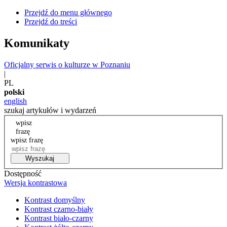
Przejdź do menu głównego
Przejdź do treści
Komunikaty
Oficjalny serwis o kulturze w Poznaniu
|
PL
polski
english
szukaj artykułów i wydarzeń
wpisz
frazę
wpisz frazę
Wyszukaj
Dostępność
Wersja kontrastowa
Kontrast domyślny
Kontrast czarno-biały
Kontrast biało-czarny