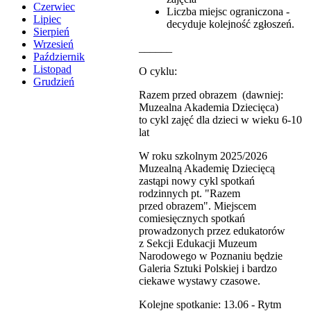
Czerwiec
Liczba miejsc ograniczona -
Lipiec
decyduje kolejność zgłoszeń.
Sierpień
Wrzesień
______
Październik
Listopad
O cyklu:
Grudzień
Razem przed obrazem (dawniej:
Muzealna Akademia Dziecięca)
to cykl zajęć dla dzieci w wieku 6-10
lat
W roku szkolnym 2025/2026
Muzealną Akademię Dziecięcą
zastąpi nowy cykl spotkań
rodzinnych pt. "Razem
przed obrazem". Miejscem
comiesięcznych spotkań
prowadzonych przez edukatorów
z Sekcji Edukacji Muzeum
Narodowego w Poznaniu będzie
Galeria Sztuki Polskiej i bardzo
ciekawe wystawy czasowe.
Kolejne spotkanie: 13.06 - Rytm