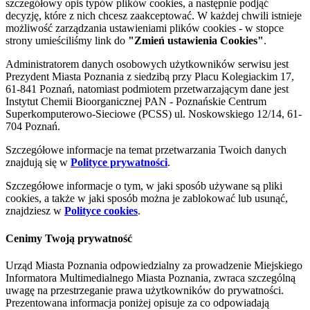
szczegółowy opis typów plików cookies, a następnie podjąć
decyzję, które z nich chcesz zaakceptować. W każdej chwili istnieje
możliwość zarządzania ustawieniami plików cookies - w stopce
strony umieściliśmy link do
"Zmień ustawienia Cookies"
.
Administratorem danych osobowych użytkowników serwisu jest
Prezydent Miasta Poznania z siedzibą przy Placu Kolegiackim 17,
61-841 Poznań, natomiast podmiotem przetwarzającym dane jest
Instytut Chemii Bioorganicznej PAN - Poznańskie Centrum
Superkomputerowo-Sieciowe (PCSS) ul. Noskowskiego 12/14, 61-
704 Poznań.
Szczegółowe informacje na temat przetwarzania Twoich danych
znajdują się w
Polityce prywatności
.
Szczegółowe informacje o tym, w jaki sposób używane są pliki
cookies, a także w jaki sposób można je zablokować lub usunąć,
znajdziesz w
Polityce cookies
.
Cenimy Twoją prywatność
Urząd Miasta Poznania odpowiedzialny za prowadzenie Miejskiego
Informatora Multimedialnego Miasta Poznania, zwraca szczególną
uwagę na przestrzeganie prawa użytkowników do prywatności.
Prezentowana informacja poniżej opisuje za co odpowiadają