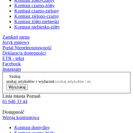
Kontrast żółto-czarny
Kontrast czarno-żółty
Kontrast czarno-zielony
Kontrast zielono-czarny
Kontrast żółto-niebieski
Kontrast niebiesko-żółty
Zamknij menu
Język migowy
Portal Niepełnosprawność
Deklaracja dostępności
ETR - tekst
Facebook
Instagram
Szukaj
szukaj artykułów i wydarzeń
Wyszukaj
Linia miasta Poznań
61 646 33 44
Dostępność
Wersja kontrastowa
Kontrast domyślny
Kontrast czarno-biały