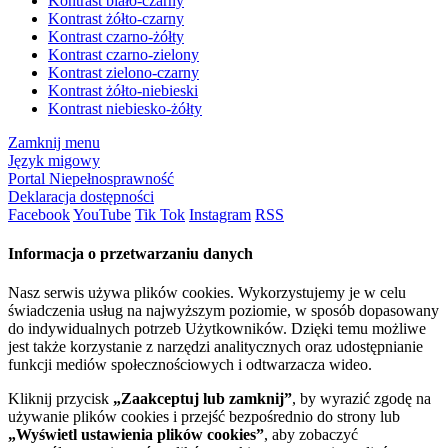
Kontrast biało-czarny
Kontrast żółto-czarny
Kontrast czarno-żółty
Kontrast czarno-zielony
Kontrast zielono-czarny
Kontrast żółto-niebieski
Kontrast niebiesko-żółty
Zamknij menu
Język migowy
Portal Niepełnosprawność
Deklaracja dostępności
Facebook
YouTube
Tik Tok
Instagram
RSS
Informacja o przetwarzaniu danych
Nasz serwis używa plików cookies. Wykorzystujemy je w celu
świadczenia usług na najwyższym poziomie, w sposób dopasowany
do indywidualnych potrzeb Użytkowników. Dzięki temu możliwe
jest także korzystanie z narzędzi analitycznych oraz udostępnianie
funkcji mediów społecznościowych i odtwarzacza wideo.
Kliknij przycisk
„Zaakceptuj lub zamknij”
, by wyrazić zgodę na
używanie plików cookies i przejść bezpośrednio do strony lub
„Wyświetl ustawienia plików cookies”
, aby zobaczyć