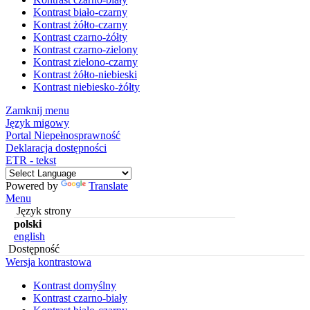
Kontrast biało-czarny
Kontrast żółto-czarny
Kontrast czarno-żółty
Kontrast czarno-zielony
Kontrast zielono-czarny
Kontrast żółto-niebieski
Kontrast niebiesko-żółty
Zamknij menu
Język migowy
Portal Niepełnosprawność
Deklaracja dostępności
ETR - tekst
Powered by
Translate
Menu
Język strony
polski
english
Dostępność
Wersja kontrastowa
Kontrast domyślny
Kontrast czarno-biały