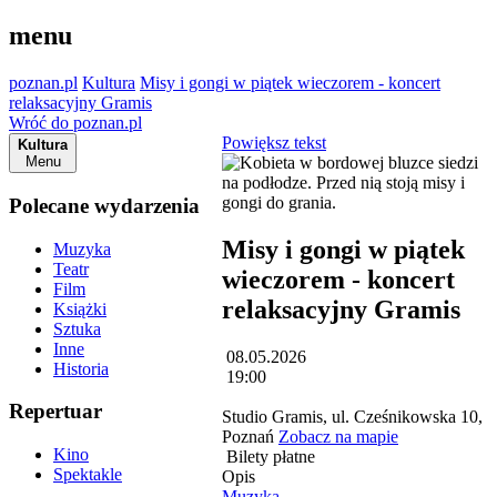
menu
poznan.pl
Kultura
Misy i gongi w piątek wieczorem - koncert
relaksacyjny Gramis
Wróć do poznan.pl
Powiększ tekst
Kultura
Menu
Polecane wydarzenia
Misy i gongi w piątek
Muzyka
Teatr
wieczorem - koncert
Film
relaksacyjny Gramis
Książki
Sztuka
Inne
08.05.2026
Historia
19:00
Repertuar
Studio Gramis, ul. Cześnikowska 10,
Poznań
Zobacz na mapie
Kino
Bilety płatne
Spektakle
Opis
Muzyka