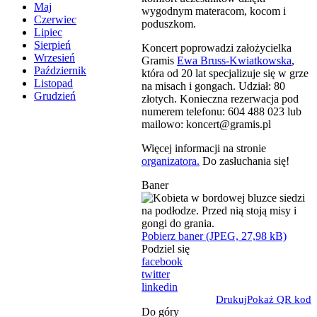
Maj
wygodnym materacom, kocom i
Czerwiec
poduszkom.
Lipiec
Sierpień
Koncert poprowadzi założycielka
Wrzesień
Gramis
Ewa Bruss-Kwiatkowska
,
Październik
która od 20 lat specjalizuje się w grze
Listopad
na misach i gongach. Udział: 80
Grudzień
złotych. Konieczna rezerwacja pod
numerem telefonu: 604 488 023 lub
mailowo: koncert@gramis.pl
Więcej informacji na stronie
organizatora.
Do zasłuchania się!
Baner
Pobierz baner (JPEG, 27,98 kB)
Podziel się
facebook
twitter
linkedin
Drukuj
Pokaż QR kod
Do góry