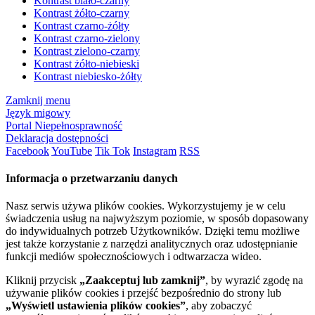
Kontrast biało-czarny
Kontrast żółto-czarny
Kontrast czarno-żółty
Kontrast czarno-zielony
Kontrast zielono-czarny
Kontrast żółto-niebieski
Kontrast niebiesko-żółty
Zamknij menu
Język migowy
Portal Niepełnosprawność
Deklaracja dostępności
Facebook
YouTube
Tik Tok
Instagram
RSS
Informacja o przetwarzaniu danych
Nasz serwis używa plików cookies. Wykorzystujemy je w celu
świadczenia usług na najwyższym poziomie, w sposób dopasowany
do indywidualnych potrzeb Użytkowników. Dzięki temu możliwe
jest także korzystanie z narzędzi analitycznych oraz udostępnianie
funkcji mediów społecznościowych i odtwarzacza wideo.
Kliknij przycisk
„Zaakceptuj lub zamknij”
, by wyrazić zgodę na
używanie plików cookies i przejść bezpośrednio do strony lub
„Wyświetl ustawienia plików cookies”
, aby zobaczyć