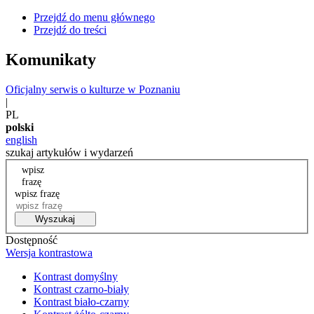
Przejdź do menu głównego
Przejdź do treści
Komunikaty
Oficjalny serwis o kulturze w Poznaniu
|
PL
polski
english
szukaj artykułów i wydarzeń
wpisz
frazę
wpisz frazę
Wyszukaj
Dostępność
Wersja kontrastowa
Kontrast domyślny
Kontrast czarno-biały
Kontrast biało-czarny