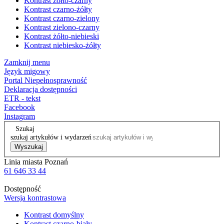
Kontrast żółto-czarny
Kontrast czarno-żółty
Kontrast czarno-zielony
Kontrast zielono-czarny
Kontrast żółto-niebieski
Kontrast niebiesko-żółty
Zamknij menu
Język migowy
Portal Niepełnosprawność
Deklaracja dostępności
ETR - tekst
Facebook
Instagram
Szukaj
szukaj artykułów i wydarzeń
Wyszukaj
Linia miasta Poznań
61 646 33 44
Dostępność
Wersja kontrastowa
Kontrast domyślny
Kontrast czarno-biały