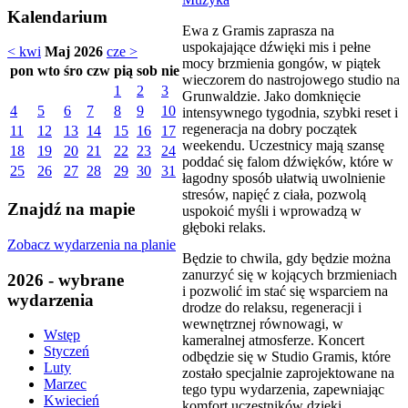
Kalendarium
Ewa z Gramis zaprasza na
uspokajające dźwięki mis i pełne
< kwi
Maj 2026
cze >
mocy brzmienia gongów, w piątek
pon
wto
śro
czw
pią
sob
nie
wieczorem do nastrojowego studio na
1
2
3
Grunwaldzie. Jako domknięcie
4
5
6
7
8
9
10
intensywnego tygodnia, szybki reset i
regeneracja na dobry początek
11
12
13
14
15
16
17
weekendu. Uczestnicy mają szansę
18
19
20
21
22
23
24
poddać się falom dźwięków, które w
25
26
27
28
29
30
31
łagodny sposób ułatwią uwolnienie
stresów, napięć z ciała, pozwolą
Znajdź na mapie
uspokoić myśli i wprowadzą w
głęboki relaks.
Zobacz wydarzenia na planie
Będzie to chwila, gdy będzie można
zanurzyć się w kojących brzmieniach
2026 - wybrane
i pozwolić im stać się wsparciem na
wydarzenia
drodze do relaksu, regeneracji i
wewnętrznej równowagi, w
Wstęp
kameralnej atmosferze. Koncert
Styczeń
odbędzie się w Studio Gramis, które
Luty
zostało specjalnie zaprojektowane na
Marzec
tego typu wydarzenia, zapewniając
Kwiecień
komfort uczestników dzięki