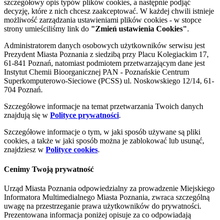
szczegółowy opis typów plików cookies, a następnie podjąć
decyzję, które z nich chcesz zaakceptować. W każdej chwili istnieje
możliwość zarządzania ustawieniami plików cookies - w stopce
strony umieściliśmy link do
"Zmień ustawienia Cookies"
.
Administratorem danych osobowych użytkowników serwisu jest
Prezydent Miasta Poznania z siedzibą przy Placu Kolegiackim 17,
61-841 Poznań, natomiast podmiotem przetwarzającym dane jest
Instytut Chemii Bioorganicznej PAN - Poznańskie Centrum
Superkomputerowo-Sieciowe (PCSS) ul. Noskowskiego 12/14, 61-
704 Poznań.
Szczegółowe informacje na temat przetwarzania Twoich danych
znajdują się w
Polityce prywatności
.
Szczegółowe informacje o tym, w jaki sposób używane są pliki
cookies, a także w jaki sposób można je zablokować lub usunąć,
znajdziesz w
Polityce cookies
.
Cenimy Twoją prywatność
Urząd Miasta Poznania odpowiedzialny za prowadzenie Miejskiego
Informatora Multimedialnego Miasta Poznania, zwraca szczególną
uwagę na przestrzeganie prawa użytkowników do prywatności.
Prezentowana informacja poniżej opisuje za co odpowiadają