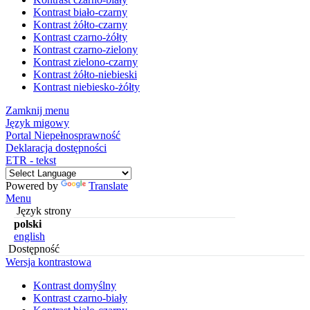
Kontrast biało-czarny
Kontrast żółto-czarny
Kontrast czarno-żółty
Kontrast czarno-zielony
Kontrast zielono-czarny
Kontrast żółto-niebieski
Kontrast niebiesko-żółty
Zamknij menu
Język migowy
Portal Niepełnosprawność
Deklaracja dostępności
ETR - tekst
Powered by
Translate
Menu
Język strony
polski
english
Dostępność
Wersja kontrastowa
Kontrast domyślny
Kontrast czarno-biały