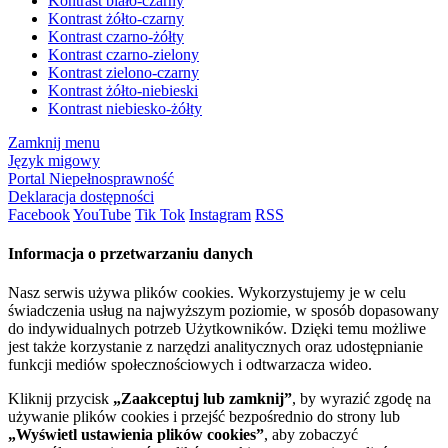
Kontrast biało-czarny
Kontrast żółto-czarny
Kontrast czarno-żółty
Kontrast czarno-zielony
Kontrast zielono-czarny
Kontrast żółto-niebieski
Kontrast niebiesko-żółty
Zamknij menu
Język migowy
Portal Niepełnosprawność
Deklaracja dostępności
Facebook
YouTube
Tik Tok
Instagram
RSS
Informacja o przetwarzaniu danych
Nasz serwis używa plików cookies. Wykorzystujemy je w celu
świadczenia usług na najwyższym poziomie, w sposób dopasowany
do indywidualnych potrzeb Użytkowników. Dzięki temu możliwe
jest także korzystanie z narzędzi analitycznych oraz udostępnianie
funkcji mediów społecznościowych i odtwarzacza wideo.
Kliknij przycisk
„Zaakceptuj lub zamknij”
, by wyrazić zgodę na
używanie plików cookies i przejść bezpośrednio do strony lub
„Wyświetl ustawienia plików cookies”
, aby zobaczyć