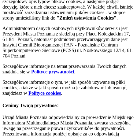
szczegółowy opis typów plików cookies, a następnie podjąć
decyzję, które z nich chcesz zaakceptować. W każdej chwili istnieje
możliwość zarządzania ustawieniami plików cookies - w stopce
strony umieściliśmy link do
"Zmień ustawienia Cookies"
.
Administratorem danych osobowych użytkowników serwisu jest
Prezydent Miasta Poznania z siedzibą przy Placu Kolegiackim 17,
61-841 Poznań, natomiast podmiotem przetwarzającym dane jest
Instytut Chemii Bioorganicznej PAN - Poznańskie Centrum
Superkomputerowo-Sieciowe (PCSS) ul. Noskowskiego 12/14, 61-
704 Poznań.
Szczegółowe informacje na temat przetwarzania Twoich danych
znajdują się w
Polityce prywatności
.
Szczegółowe informacje o tym, w jaki sposób używane są pliki
cookies, a także w jaki sposób można je zablokować lub usunąć,
znajdziesz w
Polityce cookies
.
Cenimy Twoją prywatność
Urząd Miasta Poznania odpowiedzialny za prowadzenie Miejskiego
Informatora Multimedialnego Miasta Poznania, zwraca szczególną
uwagę na przestrzeganie prawa użytkowników do prywatności.
Prezentowana informacja poniżej opisuje za co odpowiadają