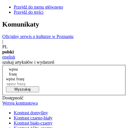
Przejdź do menu głównego
Przejdź do treści
Komunikaty
Oficjalny serwis o kulturze w Poznaniu
|
PL
polski
english
szukaj artykułów i wydarzeń
wpisz
frazę
wpisz frazę
Wyszukaj
Dostępność
Wersja kontrastowa
Kontrast domyślny
Kontrast czarno-biały
Kontrast biało-czarny