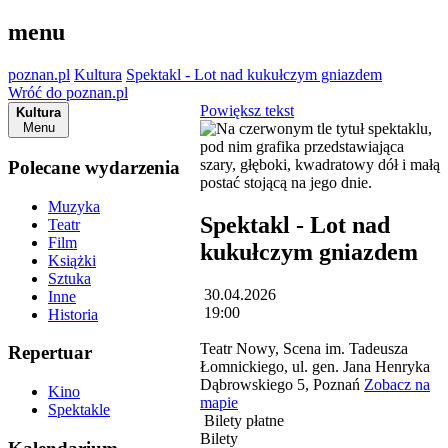
menu
poznan.pl
Kultura
Spektakl - Lot nad kukułczym gniazdem
Wróć do poznan.pl
Powiększ tekst
Kultura
Menu
Polecane wydarzenia
Muzyka
Spektakl - Lot nad
Teatr
Film
kukułczym gniazdem
Książki
Sztuka
30.04.2026
Inne
19:00
Historia
Teatr Nowy, Scena im. Tadeusza
Repertuar
Łomnickiego, ul. gen. Jana Henryka
Dąbrowskiego 5, Poznań
Zobacz na
Kino
mapie
Spektakle
Bilety płatne
Bilety