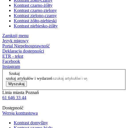
Kontrast żółto-czarny
Kontrast czarno-żółty
Kontrast czarno-zielony
Kontrast zielono-czarny
Kontrast żółto-niebieski
Kontrast niebiesko-żółty
Zamknij menu
Język migowy
Portal Niepełnosprawność
Deklaracja dostępności
ETR - tekst
Facebook
Instagram
Szukaj
szukaj artykułów i wydarzeń
Wyszukaj
Linia miasta Poznań
61 646 33 44
Dostępność
Wersja kontrastowa
Kontrast domyślny
Kontrast czarno-biały