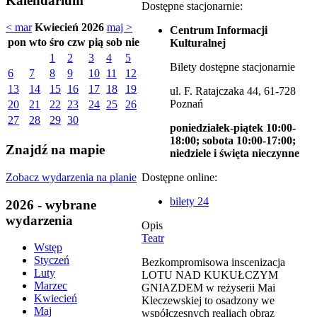
Kalendarium
Dostępne stacjonarnie:
< mar
Kwiecień 2026
maj >
Centrum Informacji
pon
wto
śro
czw
pią
sob
nie
Kulturalnej
1
2
3
4
5
Bilety dostępne stacjonarnie
6
7
8
9
10
11
12
13
14
15
16
17
18
19
ul. F. Ratajczaka 44, 61-728
Poznań
20
21
22
23
24
25
26
27
28
29
30
poniedziałek-piątek 10:00-
18:00; sobota 10:00-17:00;
Znajdź na mapie
niedziele i święta nieczynne
Zobacz wydarzenia na planie
Dostępne online:
bilety 24
2026 - wybrane
wydarzenia
Opis
Teatr
Wstęp
Styczeń
Bezkompromisowa inscenizacja
Luty
LOTU NAD KUKUŁCZYM
Marzec
GNIAZDEM w reżyserii Mai
Kwiecień
Kleczewskiej to osadzony we
Maj
współczesnych realiach obraz