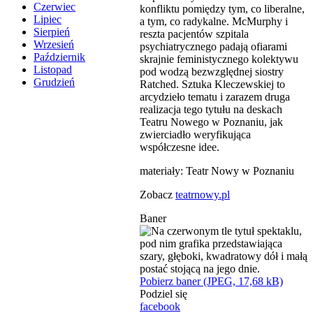
Czerwiec
konfliktu pomiędzy tym, co liberalne,
Lipiec
a tym, co radykalne. McMurphy i
Sierpień
reszta pacjentów szpitala
Wrzesień
psychiatrycznego padają ofiarami
Październik
skrajnie feministycznego kolektywu
Listopad
pod wodzą bezwzględnej siostry
Grudzień
Ratched. Sztuka Kleczewskiej to
arcydzieło tematu i zarazem druga
realizacja tego tytułu na deskach
Teatru Nowego w Poznaniu, jak
zwierciadło weryfikująca
współczesne idee.
materiały: Teatr Nowy w Poznaniu
Zobacz
teatrnowy.pl
Baner
Pobierz baner (JPEG, 17,68 kB)
Podziel się
facebook