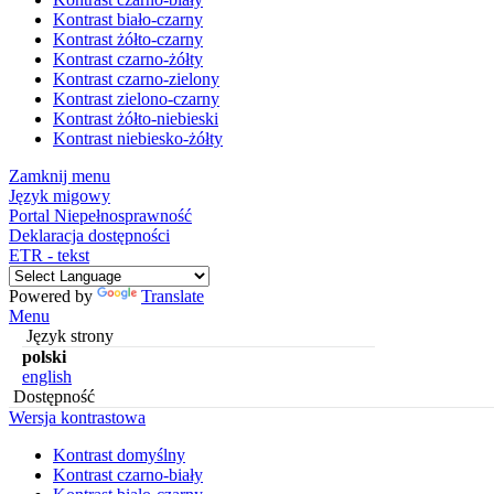
Kontrast biało-czarny
Kontrast żółto-czarny
Kontrast czarno-żółty
Kontrast czarno-zielony
Kontrast zielono-czarny
Kontrast żółto-niebieski
Kontrast niebiesko-żółty
Zamknij menu
Język migowy
Portal Niepełnosprawność
Deklaracja dostępności
ETR - tekst
Powered by
Translate
Menu
Język strony
polski
english
Dostępność
Wersja kontrastowa
Kontrast domyślny
Kontrast czarno-biały