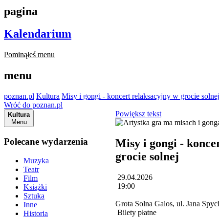
pagina
Kalendarium
Pominąłeś menu
menu
poznan.pl
Kultura
Misy i gongi - koncert relaksacyjny w grocie solne
Wróć do poznan.pl
Powiększ tekst
Kultura
Menu
Polecane wydarzenia
Misy i gongi - konce
grocie solnej
Muzyka
Teatr
29.04.2026
Film
19:00
Książki
Sztuka
Grota Solna Galos, ul. Jana Spyc
Inne
Bilety płatne
Historia