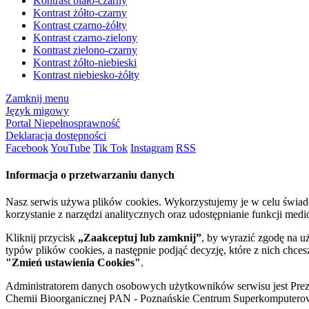
Kontrast biało-czarny
Kontrast żółto-czarny
Kontrast czarno-żółty
Kontrast czarno-zielony
Kontrast zielono-czarny
Kontrast żółto-niebieski
Kontrast niebiesko-żółty
Zamknij menu
Język migowy
Portal Niepełnosprawność
Deklaracja dostępności
Facebook
YouTube
Tik Tok
Instagram
RSS
Informacja o przetwarzaniu danych
Nasz serwis używa plików cookies. Wykorzystujemy je w celu świa
korzystanie z narzędzi analitycznych oraz udostępnianie funkcji me
Kliknij przycisk
„Zaakceptuj lub zamknij”
, by wyrazić zgodę na u
typów plików cookies, a następnie podjąć decyzję, które z nich chce
"Zmień ustawienia Cookies"
.
Administratorem danych osobowych użytkowników serwisu jest Prezyd
Chemii Bioorganicznej PAN - Poznańskie Centrum Superkomputerow