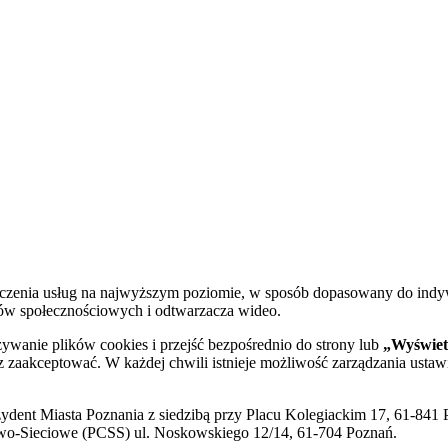
dczenia usług na najwyższym poziomie, w sposób dopasowany do indy
diów społecznościowych i odtwarzacza wideo.
żywanie plików cookies i przejść bezpośrednio do strony lub
„Wyświetl
sz zaakceptować. W każdej chwili istnieje możliwość zarządzania ustaw
ent Miasta Poznania z siedzibą przy Placu Kolegiackim 17, 61-841 P
o-Sieciowe (PCSS) ul. Noskowskiego 12/14, 61-704 Poznań.