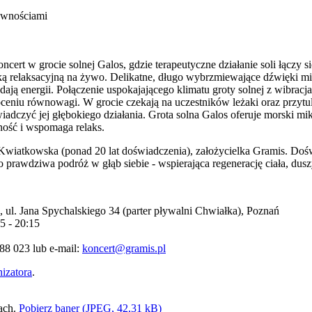
awnościami
cert w grocie solnej Galos, gdzie terapeutyczne działanie soli łączy s
 relaksacyjną na żywo. Delikatne, długo wybrzmiewające dźwięki mis 
ją energii. Połączenie uspokajającego klimatu groty solnej z wibracj
róceniu równowagi. W grocie czekają na uczestników leżaki oraz przyt
wiadczyć jej głębokiego działania. Grota solna Galos oferuje morski mi
ość i wspomaga relaks.
iatkowska (ponad 20 lat doświadczenia), założycielka Gramis. Doświ
o prawdziwa podróż w głąb siebie - wspierająca regenerację ciała, dusz
, ul. Jana Spychalskiego 34 (parter pływalni Chwiałka), Poznań
5 - 20:15
88 023 lub e-mail:
koncert@gramis.pl
nizatora
.
Pobierz baner (JPEG, 42,31 kB)