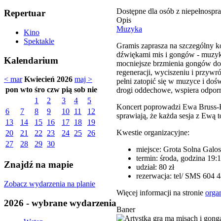
Dostępne dla osób z niepełnospr
Repertuar
Opis
Muzyka
Kino
Spektakle
Gramis zaprasza na szczególny kon
dźwiękami mis i gongów - muzyką
Kalendarium
mocniejsze brzmienia gongów doda
regeneracji, wyciszeniu i przyw
< mar
Kwiecień 2026
maj >
pełni zatopić się w muzyce i doś
pon
wto
śro
czw
pią
sob
nie
drogi oddechowe, wspiera odporn
1
2
3
4
5
Koncert poprowadzi Ewa Bruss-Kw
6
7
8
9
10
11
12
sprawiają, że każda sesja z Ewą t
13
14
15
16
17
18
19
Kwestie organizacyjne:
20
21
22
23
24
25
26
27
28
29
30
miejsce: Grota Solna Galos
termin: środa, godzina 19:1
Znajdź na mapie
udział: 80 zł
rezerwacja: tel/ SMS 604 4
Zobacz wydarzenia na planie
Więcej informacji na stronie
orga
2026 - wybrane wydarzenia
Baner