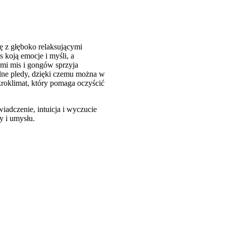
ię z głęboko relaksującymi
koją emocje i myśli, a
ami mis i gongów sprzyja
ulne pledy, dzięki czemu można w
kroklimat, który pomaga oczyścić
adczenie, intuicja i wyczucie
y i umysłu.