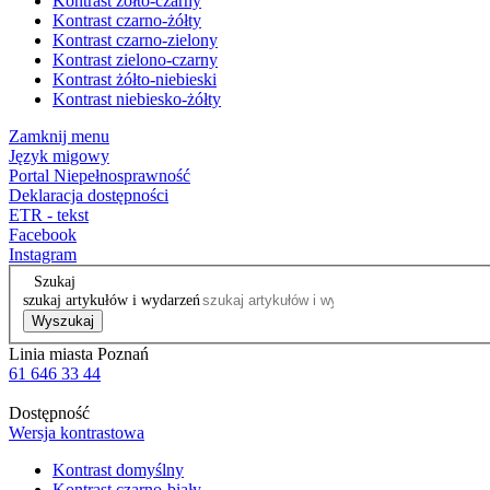
Kontrast żółto-czarny
Kontrast czarno-żółty
Kontrast czarno-zielony
Kontrast zielono-czarny
Kontrast żółto-niebieski
Kontrast niebiesko-żółty
Zamknij menu
Język migowy
Portal Niepełnosprawność
Deklaracja dostępności
ETR - tekst
Facebook
Instagram
Szukaj
szukaj artykułów i wydarzeń
Wyszukaj
Linia miasta Poznań
61 646 33 44
Dostępność
Wersja kontrastowa
Kontrast domyślny
Kontrast czarno-biały