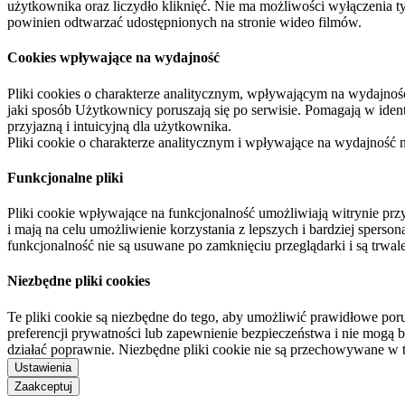
użytkownika oraz liczydło kliknięć. Nie ma możliwości wyłączenia t
powinien odtwarzać udostępnionych na stronie wideo filmów.
Cookies wpływające na wydajność
Pliki cookies o charakterze analitycznym, wpływającym na wydajność zb
jaki sposób Użytkownicy poruszają się po serwisie. Pomagają w ide
przyjazną i intuicyjną dla użytkownika.
Pliki cookie o charakterze analitycznym i wpływające na wydajność
Funkcjonalne pliki
Pliki cookie wpływające na funkcjonalność umożliwiają witrynie p
i mają na celu umożliwienie korzystania z lepszych i bardziej sperso
funkcjonalność nie są usuwane po zamknięciu przeglądarki i są trw
Niezbędne pliki cookies
Te pliki cookie są niezbędne do tego, aby umożliwić prawidłowe poru
preferencji prywatności lub zapewnienie bezpieczeństwa i nie mogą b
działać poprawnie. Niezbędne pliki cookie nie są przechowywane w 
Ustawienia
Zaakceptuj