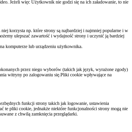
eo. Jeżeli więc Użytkownik nie godzi się na ich załadowanie, to nie
niej korzysta np. które strony są najbardziej i najmniej popularne i w
żemy ulepszać zawartość i wydajność strony i uczynić ją bardziej
 na komputerze lub urządzeniu użytkownika.
dokonanych przez niego wyborów (takich jak język, wyrażone zgody)
wania witryny po zalogowaniu się.Pliki cookie wpływające na
ezbędnych funkcji strony takich jak logowanie, ustawienia
 te pliki cookie, jednakże niektóre funkcjonalności strony mogą nie
suwane z chwilą zamknięcia przeglądarki.