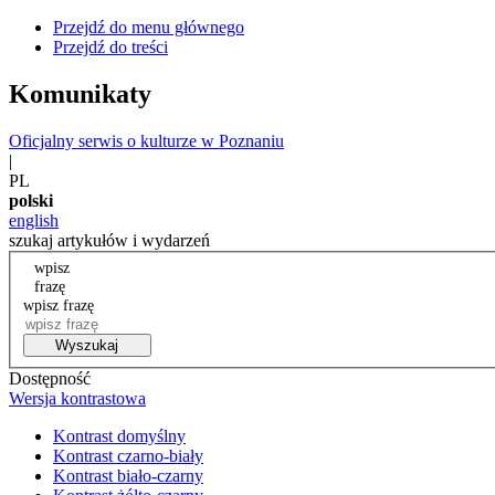
Przejdź do menu głównego
Przejdź do treści
Komunikaty
Oficjalny serwis o kulturze w Poznaniu
|
PL
polski
english
szukaj artykułów i wydarzeń
wpisz
frazę
wpisz frazę
Wyszukaj
Dostępność
Wersja kontrastowa
Kontrast domyślny
Kontrast czarno-biały
Kontrast biało-czarny