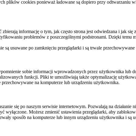
ych plików cookies ponieważ ładowane są dopiero przy odtwarzaniu wid
ierają informację o tym, jak często strona jest odwiedzana i jak się z 
ntyfikowaniu problemów z poszczególnymi podstronami. Dzięki temu mo
 nie są usuwane po zamknięciu przeglądarki i są trwale przechowywane
rzypomnienie sobie informacji wprowadzonych przez użytkownika lub 
nalizowanych funkcji. Pliki te umożliwiają także optymalizację użytko
ale przechowywane na komputerze lub urządzeniu użytkownika.
szanie się po naszym serwisie internetowym. Pozwalają na działanie ni
yć wyłączone. Możesz zmienić ustawienia przeglądarki, aby zablokować
trwały sposób na komputerze lub innym urządzeniu użytkownika i są u