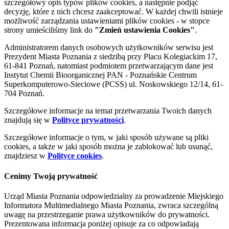
szczegółowy opis typów plików cookies, a następnie podjąć
decyzję, które z nich chcesz zaakceptować. W każdej chwili istnieje
możliwość zarządzania ustawieniami plików cookies - w stopce
strony umieściliśmy link do
"Zmień ustawienia Cookies"
.
Administratorem danych osobowych użytkowników serwisu jest
Prezydent Miasta Poznania z siedzibą przy Placu Kolegiackim 17,
61-841 Poznań, natomiast podmiotem przetwarzającym dane jest
Instytut Chemii Bioorganicznej PAN - Poznańskie Centrum
Superkomputerowo-Sieciowe (PCSS) ul. Noskowskiego 12/14, 61-
704 Poznań.
Szczegółowe informacje na temat przetwarzania Twoich danych
znajdują się w
Polityce prywatności
.
Szczegółowe informacje o tym, w jaki sposób używane są pliki
cookies, a także w jaki sposób można je zablokować lub usunąć,
znajdziesz w
Polityce cookies
.
Cenimy Twoją prywatność
Urząd Miasta Poznania odpowiedzialny za prowadzenie Miejskiego
Informatora Multimedialnego Miasta Poznania, zwraca szczególną
uwagę na przestrzeganie prawa użytkowników do prywatności.
Prezentowana informacja poniżej opisuje za co odpowiadają