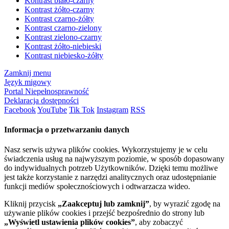
Kontrast biało-czarny
Kontrast żółto-czarny
Kontrast czarno-żółty
Kontrast czarno-zielony
Kontrast zielono-czarny
Kontrast żółto-niebieski
Kontrast niebiesko-żółty
Zamknij menu
Język migowy
Portal Niepełnosprawność
Deklaracja dostępności
Facebook
YouTube
Tik Tok
Instagram
RSS
Informacja o przetwarzaniu danych
Nasz serwis używa plików cookies. Wykorzystujemy je w celu
świadczenia usług na najwyższym poziomie, w sposób dopasowany
do indywidualnych potrzeb Użytkowników. Dzięki temu możliwe
jest także korzystanie z narzędzi analitycznych oraz udostępnianie
funkcji mediów społecznościowych i odtwarzacza wideo.
Kliknij przycisk
„Zaakceptuj lub zamknij”
, by wyrazić zgodę na
używanie plików cookies i przejść bezpośrednio do strony lub
„Wyświetl ustawienia plików cookies”
, aby zobaczyć