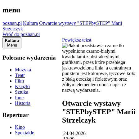
menu
poznan.pl
Kultura
Otwarcie wystawy "STEPbySTEP" Marii
Strzelczyk
Wróć do poznan.pl
Powiększ tekst
Kultura
Menu
Polecane wydarzenia
Muzyka
Teatr
Film
Książki
Sztuka
Inne
Otwarcie wystawy
Historia
"STEPbySTEP" Marii
Repertuar
Strzelczyk
Kino
Spektakle
24.04.2026
17:00