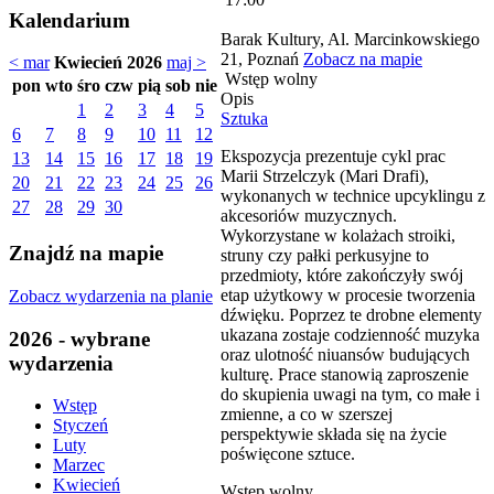
Kalendarium
Barak Kultury, Al. Marcinkowskiego
21, Poznań
Zobacz na mapie
< mar
Kwiecień 2026
maj >
Wstęp wolny
pon
wto
śro
czw
pią
sob
nie
Opis
1
2
3
4
5
Sztuka
6
7
8
9
10
11
12
Ekspozycja prezentuje cykl prac
13
14
15
16
17
18
19
Marii Strzelczyk (Mari Drafi),
20
21
22
23
24
25
26
wykonanych w technice upcyklingu z
27
28
29
30
akcesoriów muzycznych.
Wykorzystane w kolażach stroiki,
Znajdź na mapie
struny czy pałki perkusyjne to
przedmioty, które zakończyły swój
etap użytkowy w procesie tworzenia
Zobacz wydarzenia na planie
dźwięku. Poprzez te drobne elementy
ukazana zostaje codzienność muzyka
2026 - wybrane
oraz ulotność niuansów budujących
wydarzenia
kulturę. Prace stanowią zaproszenie
do skupienia uwagi na tym, co małe i
Wstęp
zmienne, a co w szerszej
Styczeń
perspektywie składa się na życie
Luty
poświęcone sztuce.
Marzec
Kwiecień
Wstęp wolny.