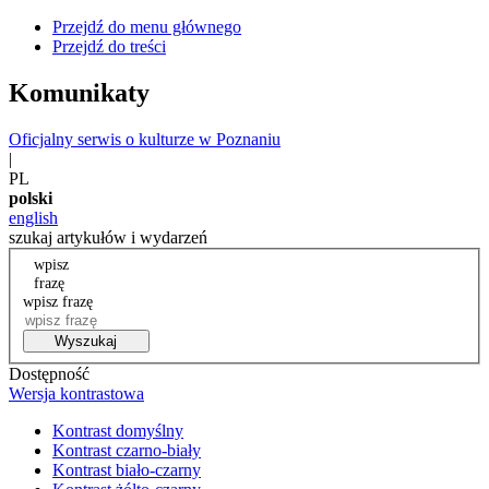
Przejdź do menu głównego
Przejdź do treści
Komunikaty
Oficjalny serwis o kulturze w Poznaniu
|
PL
polski
english
szukaj artykułów i wydarzeń
wpisz
frazę
wpisz frazę
Wyszukaj
Dostępność
Wersja kontrastowa
Kontrast domyślny
Kontrast czarno-biały
Kontrast biało-czarny