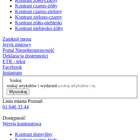
Kontrast żółto-czarny
Kontrast czarno-żółty
Kontrast czarno-zielony
Kontrast zielono-czarny
Kontrast żółto-niebieski
Kontrast niebiesko-żółty
Zamknij menu
Język migowy
Portal Niepełnosprawność
Deklaracja dostępności
ETR - tekst
Facebook
Instagram
Szukaj
szukaj artykułów i wydarzeń
Wyszukaj
Linia miasta Poznań
61 646 33 44
Dostępność
Wersja kontrastowa
Kontrast domyślny
Kontrast czarno-biały