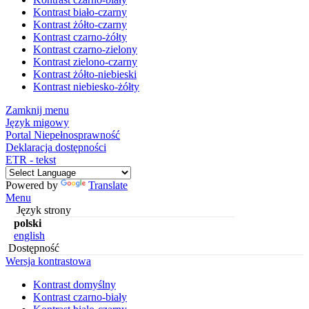
Kontrast biało-czarny
Kontrast żółto-czarny
Kontrast czarno-żółty
Kontrast czarno-zielony
Kontrast zielono-czarny
Kontrast żółto-niebieski
Kontrast niebiesko-żółty
Zamknij menu
Język migowy
Portal Niepełnosprawność
Deklaracja dostępności
ETR - tekst
Powered by
Translate
Menu
Język strony
polski
english
Dostępność
Wersja kontrastowa
Kontrast domyślny
Kontrast czarno-biały