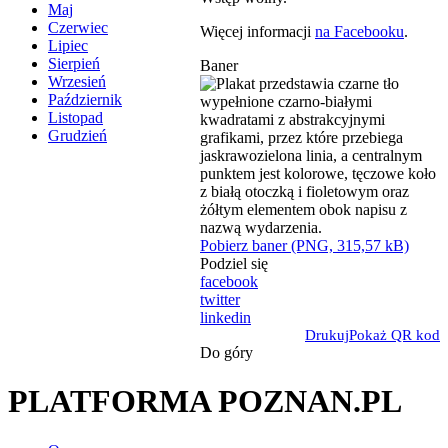
Maj
Czerwiec
Więcej informacji
na Facebooku
.
Lipiec
Sierpień
Baner
Wrzesień
Październik
Listopad
Grudzień
Pobierz baner (PNG, 315,57 kB)
Podziel się
facebook
twitter
linkedin
Drukuj
Pokaż QR kod
Do góry
PLATFORMA POZNAN.PL