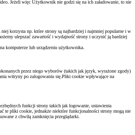
eo. Jeżeli więc Użytkownik nie godzi się na ich załadowanie, to nie
niej korzysta np. które strony są najbardziej i najmniej popularne i w
żemy ulepszać zawartość i wydajność strony i uczynić ją bardziej
 na komputerze lub urządzeniu użytkownika.
dokonanych przez niego wyborów (takich jak język, wyrażone zgody)
wania witryny po zalogowaniu się.Pliki cookie wpływające na
ezbędnych funkcji strony takich jak logowanie, ustawienia
 te pliki cookie, jednakże niektóre funkcjonalności strony mogą nie
suwane z chwilą zamknięcia przeglądarki.