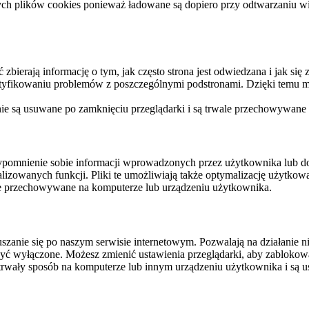
ych plików cookies ponieważ ładowane są dopiero przy odtwarzaniu wid
ierają informację o tym, jak często strona jest odwiedzana i jak się z 
ntyfikowaniu problemów z poszczególnymi podstronami. Dzięki temu mo
 nie są usuwane po zamknięciu przeglądarki i są trwale przechowywane
rzypomnienie sobie informacji wprowadzonych przez użytkownika lub 
nalizowanych funkcji. Pliki te umożliwiają także optymalizację użytko
ale przechowywane na komputerze lub urządzeniu użytkownika.
szanie się po naszym serwisie internetowym. Pozwalają na działanie ni
yć wyłączone. Możesz zmienić ustawienia przeglądarki, aby zablokować
trwały sposób na komputerze lub innym urządzeniu użytkownika i są u