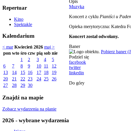
Opis
Muzyka
Repertuar
Koncert z cyklu
Pianiści u Pade
Kino
Spektakle
Opieka merytoryczna: Katedra Fo
Kalendarium
Koncert został odwołany.
Baner
< mar
Kwiecień 2026
maj >
Pobierz baner (
pon
wto
śro
czw
pią
sob
nie
Podziel się
1
2
3
4
5
facebook
6
7
8
9
10
11
12
twitter
13
14
15
16
17
18
19
linkedin
20
21
22
23
24
25
26
Do góry
27
28
29
30
Znajdź na mapie
Zobacz wydarzenia na planie
2026 - wybrane wydarzenia