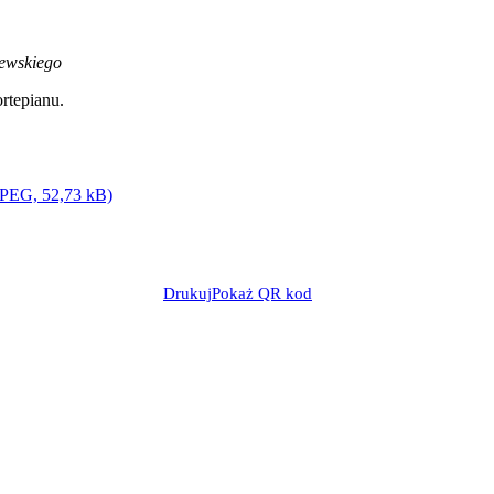
rewskiego
rtepianu.
JPEG, 52,73 kB)
Drukuj
Pokaż QR kod