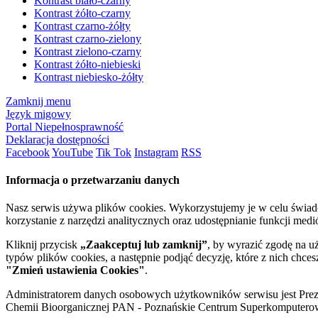
Kontrast biało-czarny
Kontrast żółto-czarny
Kontrast czarno-żółty
Kontrast czarno-zielony
Kontrast zielono-czarny
Kontrast żółto-niebieski
Kontrast niebiesko-żółty
Zamknij menu
Język migowy
Portal Niepełnosprawność
Deklaracja dostępności
Facebook
YouTube
Tik Tok
Instagram
RSS
Informacja o przetwarzaniu danych
Nasz serwis używa plików cookies. Wykorzystujemy je w celu świa
korzystanie z narzędzi analitycznych oraz udostępnianie funkcji me
Kliknij przycisk
„Zaakceptuj lub zamknij”
, by wyrazić zgodę na u
typów plików cookies, a następnie podjąć decyzję, które z nich chce
"Zmień ustawienia Cookies"
.
Administratorem danych osobowych użytkowników serwisu jest Prezyd
Chemii Bioorganicznej PAN - Poznańskie Centrum Superkomputerow