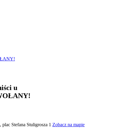
WOŁANY!
iści u
DWOŁANY!
plac Stefana Stuligrosza 1
Zobacz na mapie