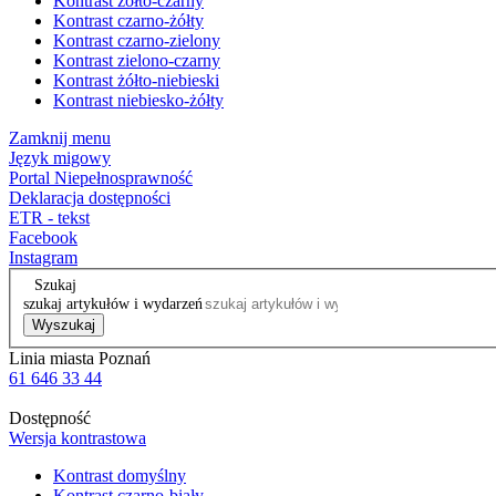
Kontrast żółto-czarny
Kontrast czarno-żółty
Kontrast czarno-zielony
Kontrast zielono-czarny
Kontrast żółto-niebieski
Kontrast niebiesko-żółty
Zamknij menu
Język migowy
Portal Niepełnosprawność
Deklaracja dostępności
ETR - tekst
Facebook
Instagram
Szukaj
szukaj artykułów i wydarzeń
Wyszukaj
Linia miasta Poznań
61 646 33 44
Dostępność
Wersja kontrastowa
Kontrast domyślny
Kontrast czarno-biały