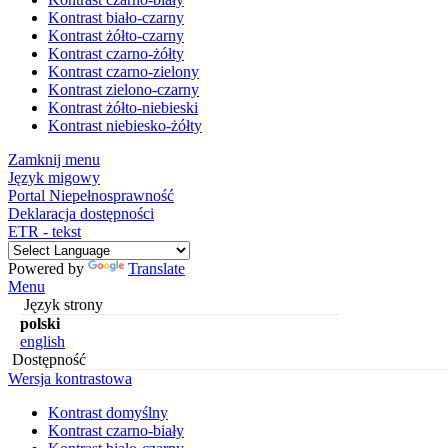
Kontrast biało-czarny
Kontrast żółto-czarny
Kontrast czarno-żółty
Kontrast czarno-zielony
Kontrast zielono-czarny
Kontrast żółto-niebieski
Kontrast niebiesko-żółty
Zamknij menu
Język migowy
Portal Niepełnosprawność
Deklaracja dostępności
ETR - tekst
Powered by
Translate
Menu
Język strony
polski
english
Dostępność
Wersja kontrastowa
Kontrast domyślny
Kontrast czarno-biały