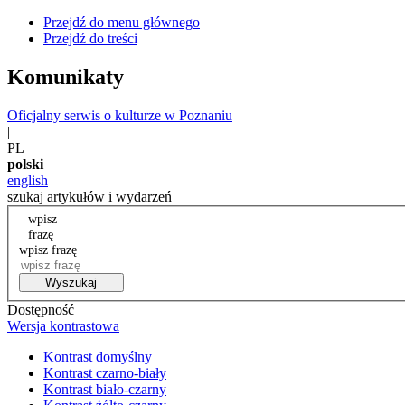
Przejdź do menu głównego
Przejdź do treści
Komunikaty
Oficjalny serwis o kulturze w Poznaniu
|
PL
polski
english
szukaj artykułów i wydarzeń
wpisz
frazę
wpisz frazę
Wyszukaj
Dostępność
Wersja kontrastowa
Kontrast domyślny
Kontrast czarno-biały
Kontrast biało-czarny