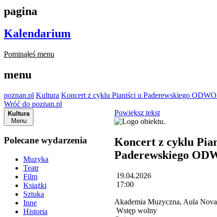
pagina
Kalendarium
Pominąłeś menu
menu
poznan.pl
Kultura
Koncert z cyklu Pianiści u Paderewskiego OD
Wróć do poznan.pl
Powiększ tekst
Kultura
Menu
Polecane wydarzenia
Koncert z cyklu Pian
Paderewskiego O
Muzyka
Teatr
19.04.2026
Film
17:00
Książki
Sztuka
Akademia Muzyczna, Aula Nova, 
Inne
Wstęp wolny
Historia