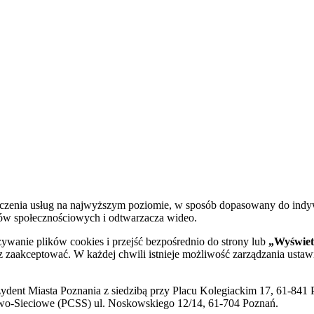
dczenia usług na najwyższym poziomie, w sposób dopasowany do indy
diów społecznościowych i odtwarzacza wideo.
żywanie plików cookies i przejść bezpośrednio do strony lub
„Wyświetl
sz zaakceptować. W każdej chwili istnieje możliwość zarządzania ustaw
ent Miasta Poznania z siedzibą przy Placu Kolegiackim 17, 61-841 P
o-Sieciowe (PCSS) ul. Noskowskiego 12/14, 61-704 Poznań.