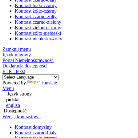
Kontrast biało-czarny
Kontrast żółto-czarny
Kontrast czarno-żółty
Kontrast czarno-zielony
Kontrast zielono-czarny
Kontrast żółto-niebieski
Kontrast niebiesko-żółty
Zamknij menu
Język migowy
Portal Niepełnosprawność
Deklaracja dostępności
ETR - tekst
Powered by
Translate
Menu
Język strony
polski
english
Dostępność
Wersja kontrastowa
Kontrast domyślny
Kontrast czarno-biały