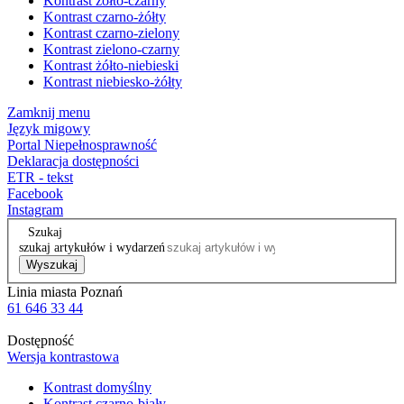
Kontrast żółto-czarny
Kontrast czarno-żółty
Kontrast czarno-zielony
Kontrast zielono-czarny
Kontrast żółto-niebieski
Kontrast niebiesko-żółty
Zamknij menu
Język migowy
Portal Niepełnosprawność
Deklaracja dostępności
ETR - tekst
Facebook
Instagram
Szukaj
szukaj artykułów i wydarzeń
Wyszukaj
Linia miasta Poznań
61 646 33 44
Dostępność
Wersja kontrastowa
Kontrast domyślny
Kontrast czarno-biały