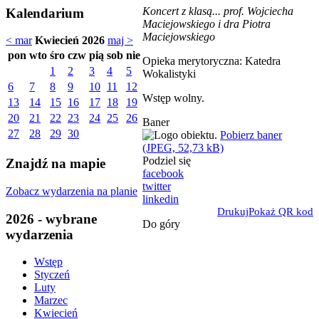
Koncert z klasą... prof. Wojciecha
Kalendarium
Maciejowskiego i dra Piotra
Maciejowskiego
< mar
Kwiecień 2026
maj >
pon
wto
śro
czw
pią
sob
nie
Opieka merytoryczna: Katedra
1
2
3
4
5
Wokalistyki
6
7
8
9
10
11
12
Wstęp wolny.
13
14
15
16
17
18
19
20
21
22
23
24
25
26
Baner
27
28
29
30
Pobierz baner
(JPEG, 52,73 kB)
Podziel się
Znajdź na mapie
facebook
twitter
Zobacz wydarzenia na planie
linkedin
Drukuj
Pokaż QR kod
2026 - wybrane
Do góry
wydarzenia
Wstęp
Styczeń
Luty
Marzec
Kwiecień