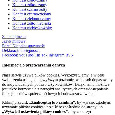
Kontrast biało-czarny
Kontrast żółto-czarny
Kontrast czarno-żółty
Kontrast czarno-zielony
Kontrast zielono-czarny
Kontrast żółto-niebieski
Kontrast niebiesko-żółty
Zamknij menu
Język migowy
Portal Niepełnosprawność
Deklaracja dostępności
Facebook
YouTube
Tik Tok
Instagram
RSS
Informacja o przetwarzaniu danych
Nasz serwis używa plików cookies. Wykorzystujemy je w celu
świadczenia usług na najwyższym poziomie, w sposób dopasowany
do indywidualnych potrzeb Użytkowników. Dzięki temu możliwe
jest także korzystanie z narzędzi analitycznych oraz udostępnianie
funkcji mediów społecznościowych i odtwarzacza wideo.
Kliknij przycisk
„Zaakceptuj lub zamknij”
, by wyrazić zgodę na
używanie plików cookies i przejść bezpośrednio do strony lub
„Wyświetl ustawienia plików cookies”
, aby zobaczyć