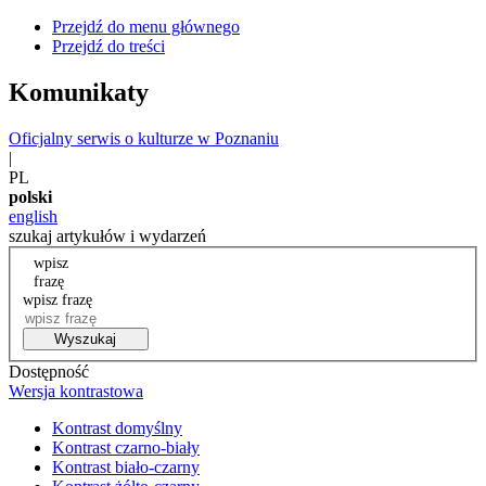
Przejdź do menu głównego
Przejdź do treści
Komunikaty
Oficjalny serwis o kulturze w Poznaniu
|
PL
polski
english
szukaj artykułów i wydarzeń
wpisz
frazę
wpisz frazę
Wyszukaj
Dostępność
Wersja kontrastowa
Kontrast domyślny
Kontrast czarno-biały
Kontrast biało-czarny