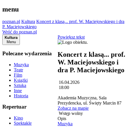
menu
poznan.pl
Kultura
Koncert z klasą... prof. W. Maciejowskiego i dra
P. Maciejowskiego
Wróć do poznan.pl
Powiększ tekst
Kultura
Menu
Polecane wydarzenia
Koncert z klasą... prof.
W. Maciejowskiego i
Muzyka
dra P. Maciejowskiego
Teatr
Film
Książki
16.04.2026
Sztuka
18:00
Inne
Historia
Akademia Muzyczna, Sala
Prezydencka, ul. Święty Marcin 87
Repertuar
Zobacz na mapie
Wstęp wolny
Kino
Opis
Spektakle
Muzyka