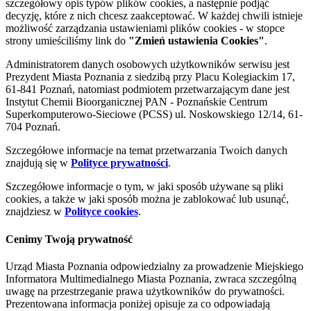
szczegółowy opis typów plików cookies, a następnie podjąć
decyzję, które z nich chcesz zaakceptować. W każdej chwili istnieje
możliwość zarządzania ustawieniami plików cookies - w stopce
strony umieściliśmy link do
"Zmień ustawienia Cookies"
.
Administratorem danych osobowych użytkowników serwisu jest
Prezydent Miasta Poznania z siedzibą przy Placu Kolegiackim 17,
61-841 Poznań, natomiast podmiotem przetwarzającym dane jest
Instytut Chemii Bioorganicznej PAN - Poznańskie Centrum
Superkomputerowo-Sieciowe (PCSS) ul. Noskowskiego 12/14, 61-
704 Poznań.
Szczegółowe informacje na temat przetwarzania Twoich danych
znajdują się w
Polityce prywatności
.
Szczegółowe informacje o tym, w jaki sposób używane są pliki
cookies, a także w jaki sposób można je zablokować lub usunąć,
znajdziesz w
Polityce cookies
.
Cenimy Twoją prywatność
Urząd Miasta Poznania odpowiedzialny za prowadzenie Miejskiego
Informatora Multimedialnego Miasta Poznania, zwraca szczególną
uwagę na przestrzeganie prawa użytkowników do prywatności.
Prezentowana informacja poniżej opisuje za co odpowiadają