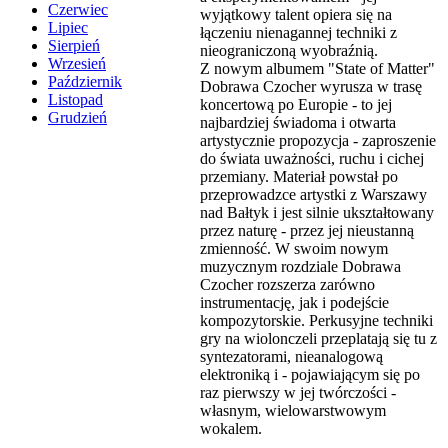
Czerwiec
wyjątkowy talent opiera się na
Lipiec
łączeniu nienagannej techniki z
Sierpień
nieograniczoną wyobraźnią.
Wrzesień
Z nowym albumem "State of Matter"
Październik
Dobrawa Czocher wyrusza w trasę
Listopad
koncertową po Europie - to jej
Grudzień
najbardziej świadoma i otwarta
artystycznie propozycja - zaproszenie
do świata uważności, ruchu i cichej
przemiany. Materiał powstał po
przeprowadzce artystki z Warszawy
nad Bałtyk i jest silnie ukształtowany
przez naturę - przez jej nieustanną
zmienność. W swoim nowym
muzycznym rozdziale Dobrawa
Czocher rozszerza zarówno
instrumentację, jak i podejście
kompozytorskie. Perkusyjne techniki
gry na wiolonczeli przeplatają się tu z
syntezatorami, nieanalogową
elektroniką i - pojawiającym się po
raz pierwszy w jej twórczości -
własnym, wielowarstwowym
wokalem.