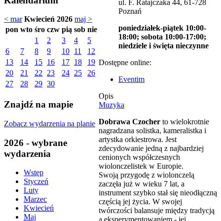
Kalendarium
ul. F. Ratajczaka 44, 61-728
Poznań
< mar
Kwiecień 2026
maj >
poniedziałek-piątek 10:00-
pon
wto
śro
czw
pią
sob
nie
18:00; sobota 10:00-17:00;
1
2
3
4
5
niedziele i święta nieczynne
6
7
8
9
10
11
12
13
14
15
16
17
18
19
Dostępne online:
20
21
22
23
24
25
26
Eventim
27
28
29
30
Opis
Znajdź na mapie
Muzyka
Dobrawa Czocher
to wielokrotnie
Zobacz wydarzenia na planie
nagradzana solistka, kameralistka i
artystka orkiestrowa. Jest
2026 - wybrane
zdecydowanie jedną z najbardziej
wydarzenia
cenionych współczesnych
wiolonczelistek w Europie.
Wstęp
Swoją przygodę z wiolonczelą
Styczeń
zaczęła już w wieku 7 lat, a
Luty
instrument szybko stał się nieodłączną
Marzec
częścią jej życia. W swojej
Kwiecień
twórczości balansuje między tradycją
Maj
a eksperymentowaniem - jej