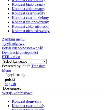
Kontrast biało-czarny
Kontrast żółto-czarny
Kontrast czarno-żółty
Kontrast czarno-zielony
Kontrast zielono-czarny
Kontrast żółto-niebieski
Kontrast niebiesko-żółty
Zamknij menu
Język migowy
Portal Niepełnosprawność
Deklaracja dostępności
ETR - tekst
Powered by
Translate
Menu
Język strony
polski
english
Dostępność
Wersja kontrastowa
Kontrast domyślny
Kontrast czarno-biały