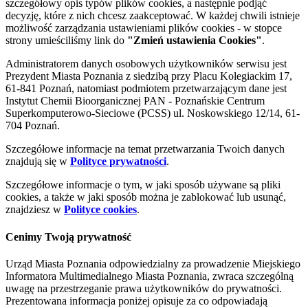
szczegółowy opis typów plików cookies, a następnie podjąć
decyzję, które z nich chcesz zaakceptować. W każdej chwili istnieje
możliwość zarządzania ustawieniami plików cookies - w stopce
strony umieściliśmy link do
"Zmień ustawienia Cookies"
.
Administratorem danych osobowych użytkowników serwisu jest
Prezydent Miasta Poznania z siedzibą przy Placu Kolegiackim 17,
61-841 Poznań, natomiast podmiotem przetwarzającym dane jest
Instytut Chemii Bioorganicznej PAN - Poznańskie Centrum
Superkomputerowo-Sieciowe (PCSS) ul. Noskowskiego 12/14, 61-
704 Poznań.
Szczegółowe informacje na temat przetwarzania Twoich danych
znajdują się w
Polityce prywatności
.
Szczegółowe informacje o tym, w jaki sposób używane są pliki
cookies, a także w jaki sposób można je zablokować lub usunąć,
znajdziesz w
Polityce cookies
.
Cenimy Twoją prywatność
Urząd Miasta Poznania odpowiedzialny za prowadzenie Miejskiego
Informatora Multimedialnego Miasta Poznania, zwraca szczególną
uwagę na przestrzeganie prawa użytkowników do prywatności.
Prezentowana informacja poniżej opisuje za co odpowiadają