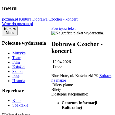
menu
poznan.pl
Kultura
Dobrawa Czocher - koncert
Wróć do poznan.pl
Powiększ tekst
Kultura
Menu
Polecane wydarzenia
Dobrawa Czocher -
koncert
Muzyka
Teatr
12.04.2026
Film
19:00
Książki
Sztuka
Blue Note, ul. Kościuszki 79
Zobacz
Inne
na mapie
Historia
Bilety płatne
Bilety
Repertuar
Dostępne stacjonarnie:
Kino
Centrum Informacji
Spektakle
Kulturalnej