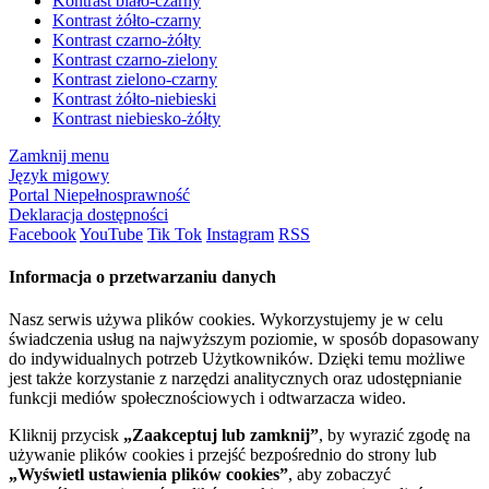
Kontrast biało-czarny
Kontrast żółto-czarny
Kontrast czarno-żółty
Kontrast czarno-zielony
Kontrast zielono-czarny
Kontrast żółto-niebieski
Kontrast niebiesko-żółty
Zamknij menu
Język migowy
Portal Niepełnosprawność
Deklaracja dostępności
Facebook
YouTube
Tik Tok
Instagram
RSS
Informacja o przetwarzaniu danych
Nasz serwis używa plików cookies. Wykorzystujemy je w celu
świadczenia usług na najwyższym poziomie, w sposób dopasowany
do indywidualnych potrzeb Użytkowników. Dzięki temu możliwe
jest także korzystanie z narzędzi analitycznych oraz udostępnianie
funkcji mediów społecznościowych i odtwarzacza wideo.
Kliknij przycisk
„Zaakceptuj lub zamknij”
, by wyrazić zgodę na
używanie plików cookies i przejść bezpośrednio do strony lub
„Wyświetl ustawienia plików cookies”
, aby zobaczyć