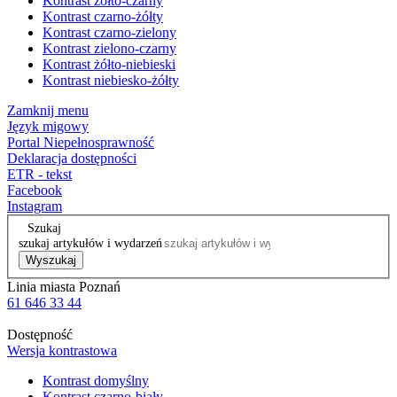
Kontrast żółto-czarny
Kontrast czarno-żółty
Kontrast czarno-zielony
Kontrast zielono-czarny
Kontrast żółto-niebieski
Kontrast niebiesko-żółty
Zamknij menu
Język migowy
Portal Niepełnosprawność
Deklaracja dostępności
ETR - tekst
Facebook
Instagram
Szukaj
szukaj artykułów i wydarzeń
Wyszukaj
Linia miasta Poznań
61 646 33 44
Dostępność
Wersja kontrastowa
Kontrast domyślny
Kontrast czarno-biały