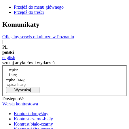
Przejdź do menu głównego
Przejdź do treści
Komunikaty
Oficjalny serwis o kulturze w Poznaniu
|
PL
polski
english
szukaj artykułów i wydarzeń
wpisz
frazę
wpisz frazę
Wyszukaj
Dostępność
Wersja kontrastowa
Kontrast domyślny
Kontrast czarno-biały
Kontrast biało-czarny