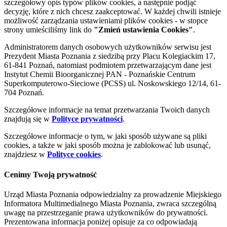
szczegółowy opis typów plików cookies, a następnie podjąć
decyzję, które z nich chcesz zaakceptować. W każdej chwili istnieje
możliwość zarządzania ustawieniami plików cookies - w stopce
strony umieściliśmy link do
"Zmień ustawienia Cookies"
.
Administratorem danych osobowych użytkowników serwisu jest
Prezydent Miasta Poznania z siedzibą przy Placu Kolegiackim 17,
61-841 Poznań, natomiast podmiotem przetwarzającym dane jest
Instytut Chemii Bioorganicznej PAN - Poznańskie Centrum
Superkomputerowo-Sieciowe (PCSS) ul. Noskowskiego 12/14, 61-
704 Poznań.
Szczegółowe informacje na temat przetwarzania Twoich danych
znajdują się w
Polityce prywatności
.
Szczegółowe informacje o tym, w jaki sposób używane są pliki
cookies, a także w jaki sposób można je zablokować lub usunąć,
znajdziesz w
Polityce cookies
.
Cenimy Twoją prywatność
Urząd Miasta Poznania odpowiedzialny za prowadzenie Miejskiego
Informatora Multimedialnego Miasta Poznania, zwraca szczególną
uwagę na przestrzeganie prawa użytkowników do prywatności.
Prezentowana informacja poniżej opisuje za co odpowiadają