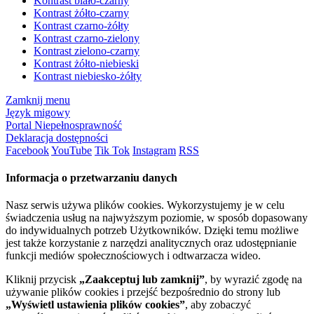
Kontrast biało-czarny
Kontrast żółto-czarny
Kontrast czarno-żółty
Kontrast czarno-zielony
Kontrast zielono-czarny
Kontrast żółto-niebieski
Kontrast niebiesko-żółty
Zamknij menu
Język migowy
Portal Niepełnosprawność
Deklaracja dostępności
Facebook
YouTube
Tik Tok
Instagram
RSS
Informacja o przetwarzaniu danych
Nasz serwis używa plików cookies. Wykorzystujemy je w celu
świadczenia usług na najwyższym poziomie, w sposób dopasowany
do indywidualnych potrzeb Użytkowników. Dzięki temu możliwe
jest także korzystanie z narzędzi analitycznych oraz udostępnianie
funkcji mediów społecznościowych i odtwarzacza wideo.
Kliknij przycisk
„Zaakceptuj lub zamknij”
, by wyrazić zgodę na
używanie plików cookies i przejść bezpośrednio do strony lub
„Wyświetl ustawienia plików cookies”
, aby zobaczyć