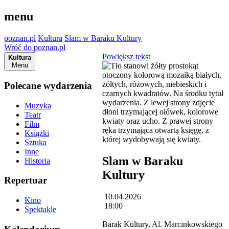
menu
poznan.pl
Kultura
Slam w Baraku Kultury
Wróć do poznan.pl
Powiększ tekst
Kultura
Menu
Polecane wydarzenia
Muzyka
Teatr
Film
Książki
Sztuka
Inne
Slam w Baraku
Historia
Kultury
Repertuar
10.04.2026
Kino
18:00
Spektakle
Barak Kultury, Al. Marcinkowskiego