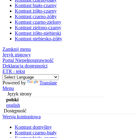
Kontrast biało-czarny
Kontrast żółto-czarny
Kontrast czarno-żółty
Kontrast czarno-zielony
Kontrast zielono-czarny
Kontrast żółto-niebieski
Kontrast niebiesko-żółty
Zamknij menu
Język migowy
Portal Niepełnosprawność
Deklaracja dostępności
ETR - tekst
Powered by
Translate
Menu
Język strony
polski
english
Dostępność
Wersja kontrastowa
Kontrast domyślny
Kontrast czarno-biały