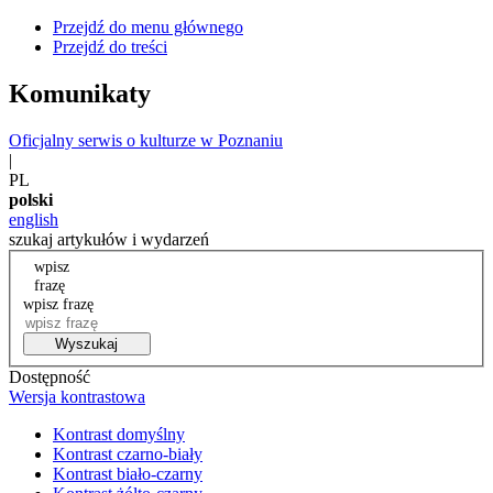
Przejdź do menu głównego
Przejdź do treści
Komunikaty
Oficjalny serwis o kulturze w Poznaniu
|
PL
polski
english
szukaj artykułów i wydarzeń
wpisz
frazę
wpisz frazę
Wyszukaj
Dostępność
Wersja kontrastowa
Kontrast domyślny
Kontrast czarno-biały
Kontrast biało-czarny