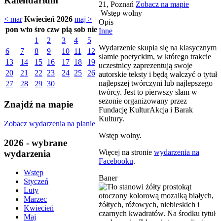
Kalendarium
21, Poznań
Zobacz na mapie
Wstęp wolny
< mar
Kwiecień 2026
maj >
Opis
pon
wto
śro
czw
pią
sob
nie
Inne
1
2
3
4
5
Wydarzenie skupia się na klasycznym
6
7
8
9
10
11
12
slamie poetyckim, w którego trakcie
13
14
15
16
17
18
19
uczestnicy zaprezentują swoje
20
21
22
23
24
25
26
autorskie teksty i będą walczyć o tytuł
najlepszej twórczyni lub najlepszego
27
28
29
30
twórcy. Jest to pierwszy slam w
sezonie organizowany przez
Znajdź na mapie
Fundację KulturAkcja i Barak
Kultury.
Zobacz wydarzenia na planie
Wstęp wolny.
2026 - wybrane
Więcej na stronie
wydarzenia na
wydarzenia
Facebooku
.
Wstęp
Baner
Styczeń
Luty
Marzec
Kwiecień
Maj