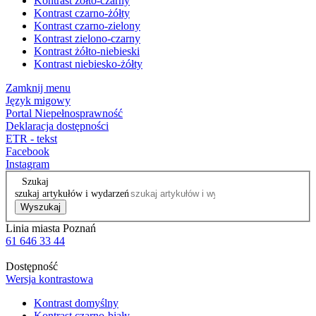
Kontrast żółto-czarny
Kontrast czarno-żółty
Kontrast czarno-zielony
Kontrast zielono-czarny
Kontrast żółto-niebieski
Kontrast niebiesko-żółty
Zamknij menu
Język migowy
Portal Niepełnosprawność
Deklaracja dostępności
ETR - tekst
Facebook
Instagram
Szukaj
szukaj artykułów i wydarzeń
Wyszukaj
Linia miasta Poznań
61 646 33 44
Dostępność
Wersja kontrastowa
Kontrast domyślny
Kontrast czarno-biały