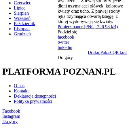
Czerwiec
Lipiec
Sierpień
Wrzesień
Październik
Pobierz baner (PNG, 226,98 kB)
Listopad
Podziel się
Grudzień
facebook
twitter
linkedin
Drukuj
Pokaż QR kod
Do góry
PLATFORMA POZNAN.PL
O nas
Kontakt
Deklaracja dostępności
Polityka prywatności
Facebook
Instagram
Do góry