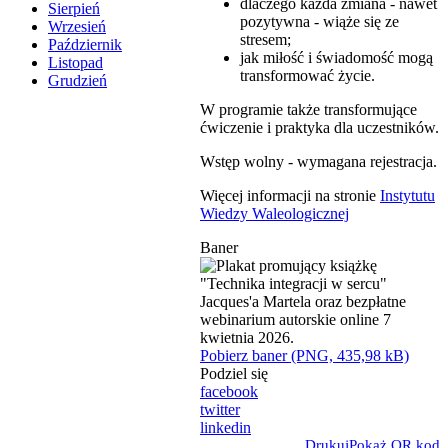
dlaczego każda zmiana - nawet
Sierpień
pozytywna - wiąże się ze
Wrzesień
stresem;
Październik
jak miłość i świadomość mogą
Listopad
transformować życie.
Grudzień
W programie także transformujące
ćwiczenie i praktyka dla uczestników.
Wstęp wolny - wymagana rejestracja.
Więcej informacji na stronie
Instytutu
Wiedzy Waleologicznej
Baner
Pobierz baner (PNG, 435,98 kB)
Podziel się
facebook
twitter
linkedin
Drukuj
Pokaż QR kod