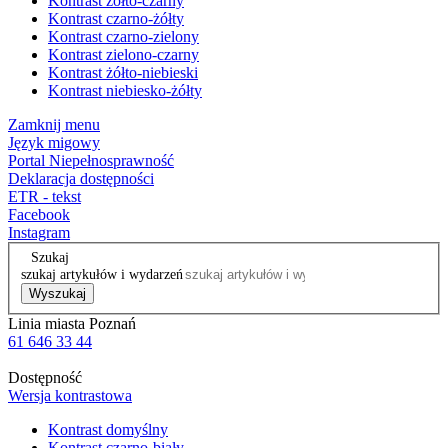
Kontrast żółto-czarny
Kontrast czarno-żółty
Kontrast czarno-zielony
Kontrast zielono-czarny
Kontrast żółto-niebieski
Kontrast niebiesko-żółty
Zamknij menu
Język migowy
Portal Niepełnosprawność
Deklaracja dostępności
ETR - tekst
Facebook
Instagram
Szukaj
szukaj artykułów i wydarzeń
Wyszukaj
Linia miasta Poznań
61 646 33 44
Dostępność
Wersja kontrastowa
Kontrast domyślny
Kontrast czarno-biały