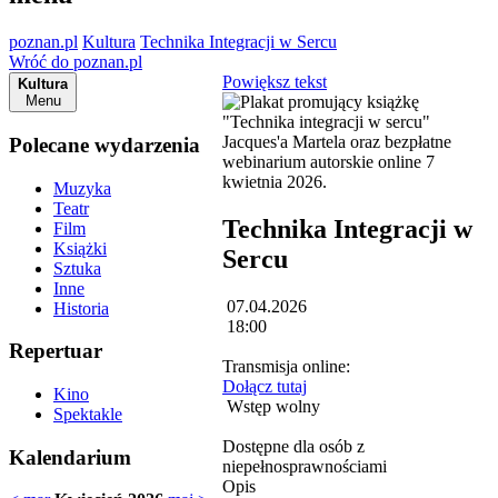
poznan.pl
Kultura
Technika Integracji w Sercu
Wróć do poznan.pl
Powiększ tekst
Kultura
Menu
Polecane wydarzenia
Muzyka
Teatr
Technika Integracji w
Film
Książki
Sercu
Sztuka
Inne
07.04.2026
Historia
18:00
Repertuar
Transmisja online:
Dołącz tutaj
Kino
Wstęp wolny
Spektakle
Dostępne dla osób z
Kalendarium
niepełnosprawnościami
Opis