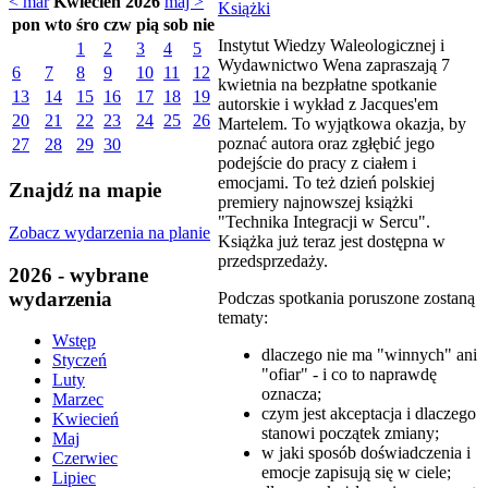
< mar
Kwiecień 2026
maj >
Książki
pon
wto
śro
czw
pią
sob
nie
Instytut Wiedzy Waleologicznej i
1
2
3
4
5
Wydawnictwo Wena zapraszają 7
6
7
8
9
10
11
12
kwietnia na bezpłatne spotkanie
13
14
15
16
17
18
19
autorskie i wykład z Jacques'em
20
21
22
23
24
25
26
Martelem. To wyjątkowa okazja, by
poznać autora oraz zgłębić jego
27
28
29
30
podejście do pracy z ciałem i
emocjami. To też dzień polskiej
Znajdź na mapie
premiery najnowszej książki
"Technika Integracji w Sercu".
Zobacz wydarzenia na planie
Książka już teraz jest dostępna w
przedsprzedaży.
2026 - wybrane
wydarzenia
Podczas spotkania poruszone zostaną
tematy:
Wstęp
dlaczego nie ma "winnych" ani
Styczeń
"ofiar" - i co to naprawdę
Luty
oznacza;
Marzec
czym jest akceptacja i dlaczego
Kwiecień
stanowi początek zmiany;
Maj
w jaki sposób doświadczenia i
Czerwiec
emocje zapisują się w ciele;
Lipiec