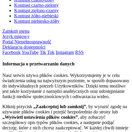
Kontrast czarno-zielony
Kontrast zielono-czarny
Kontrast żółto-niebieski
Kontrast niebiesko-żółty
Zamknij menu
Język migowy
Portal Niepełnosprawność
Deklaracja dostępności
Facebook
YouTube
Tik Tok
Instagram
RSS
Informacja o przetwarzaniu danych
Nasz serwis używa plików cookies. Wykorzystujemy je w celu
świadczenia usług na najwyższym poziomie, w sposób dopasowany
do indywidualnych potrzeb Użytkowników. Dzięki temu możliwe
jest także korzystanie z narzędzi analitycznych oraz udostępnianie
funkcji mediów społecznościowych i odtwarzacza wideo.
Kliknij przycisk
„Zaakceptuj lub zamknij”
, by wyrazić zgodę na
używanie plików cookies i przejść bezpośrednio do strony lub
„Wyświetl ustawienia plików cookies”
, aby zobaczyć
szczegółowy opis typów plików cookies, a następnie podjąć
decyzję, które z nich chcesz zaakceptować. W każdej chwili istnieje