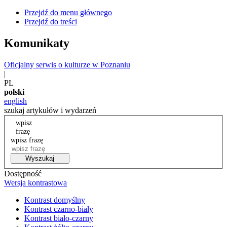
Przejdź do menu głównego
Przejdź do treści
Komunikaty
Oficjalny serwis o kulturze w Poznaniu
|
PL
polski
english
szukaj artykułów i wydarzeń
wpisz
frazę
wpisz frazę
Wyszukaj
Dostępność
Wersja kontrastowa
Kontrast domyślny
Kontrast czarno-biały
Kontrast biało-czarny