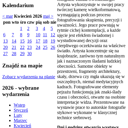
Artysta wykorzystuje w swojej pracy
Kalendarium
twórczej kamerę wielkoformatową,
wymagającą podczas procesu
< mar
Kwiecień 2026
maj >
fotografowania skupienia, precyzji i
pon
wto
śro
czw
pią
sob
nie
uważności. Jego prace powstają w
1
2
3
4
5
rytmie cichej kontemplacji, a każde
6
7
8
9
10
11
12
ujęcie jest efekfem świadomej i
wystudiowanej decyzji oraz
13
14
15
16
17
18
19
cierpliwego oczekiwania na właściwe
20
21
22
23
24
25
26
światło. Artysta koncentruje się na
27
28
29
30
krajobrazie, zarówno tym naturalnym
jak i naznaczonym śladami ludzkiej
Znajdź na mapie
obecności. Samotne obiekty w
przestrzeni, fragmenty architektury,
skały, drzewa czy mgła ukazują się w
Zobacz wydarzenia na planie
oszczędnych, niemal medytacyjnych
kadrach. Fotografowane elementy
2026 - wybrane
pejzażu funkcjonują jak znaki-ślady
wydarzenia
czasu i obecności, otwarte na osobiste
interpretacje widza. Prezentowane na
Wstęp
wystawie prace to autorskie fotografie
Styczeń
stykowe wykonane w klasycznej
Luty
technice srebrowej.
Marzec
Kwiecień
Dni i godziny otwarcia wystawy