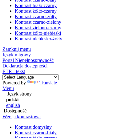
Kontrast biało-czarny
Kontrast żółto-czarny
Kontrast czarno-żółty
Kontrast czarno-zielony
Kontrast zielono-czarny
Kontrast żółto-niebieski
Kontrast niebiesko-żółty
Zamknij menu
Język migowy
Portal Niepełnosprawność
Deklaracja dostępności
ETR - tekst
Powered by
Translate
Menu
Język strony
polski
english
Dostępność
Wersja kontrastowa
Kontrast domyślny
Kontrast czarno-biały