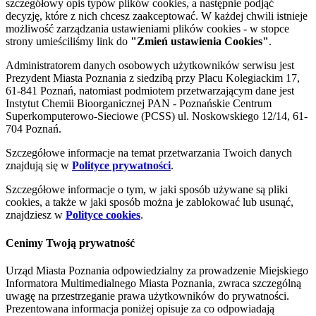
szczegółowy opis typów plików cookies, a następnie podjąć
decyzję, które z nich chcesz zaakceptować. W każdej chwili istnieje
możliwość zarządzania ustawieniami plików cookies - w stopce
strony umieściliśmy link do
"Zmień ustawienia Cookies"
.
Administratorem danych osobowych użytkowników serwisu jest
Prezydent Miasta Poznania z siedzibą przy Placu Kolegiackim 17,
61-841 Poznań, natomiast podmiotem przetwarzającym dane jest
Instytut Chemii Bioorganicznej PAN - Poznańskie Centrum
Superkomputerowo-Sieciowe (PCSS) ul. Noskowskiego 12/14, 61-
704 Poznań.
Szczegółowe informacje na temat przetwarzania Twoich danych
znajdują się w
Polityce prywatności
.
Szczegółowe informacje o tym, w jaki sposób używane są pliki
cookies, a także w jaki sposób można je zablokować lub usunąć,
znajdziesz w
Polityce cookies
.
Cenimy Twoją prywatność
Urząd Miasta Poznania odpowiedzialny za prowadzenie Miejskiego
Informatora Multimedialnego Miasta Poznania, zwraca szczególną
uwagę na przestrzeganie prawa użytkowników do prywatności.
Prezentowana informacja poniżej opisuje za co odpowiadają