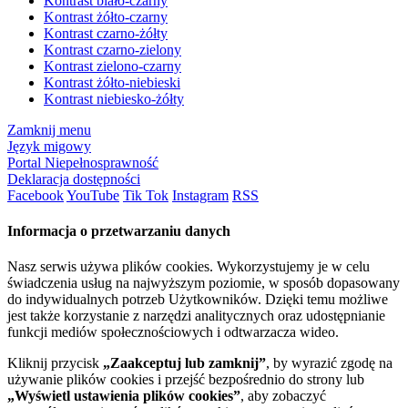
Kontrast biało-czarny
Kontrast żółto-czarny
Kontrast czarno-żółty
Kontrast czarno-zielony
Kontrast zielono-czarny
Kontrast żółto-niebieski
Kontrast niebiesko-żółty
Zamknij menu
Język migowy
Portal Niepełnosprawność
Deklaracja dostępności
Facebook
YouTube
Tik Tok
Instagram
RSS
Informacja o przetwarzaniu danych
Nasz serwis używa plików cookies. Wykorzystujemy je w celu
świadczenia usług na najwyższym poziomie, w sposób dopasowany
do indywidualnych potrzeb Użytkowników. Dzięki temu możliwe
jest także korzystanie z narzędzi analitycznych oraz udostępnianie
funkcji mediów społecznościowych i odtwarzacza wideo.
Kliknij przycisk
„Zaakceptuj lub zamknij”
, by wyrazić zgodę na
używanie plików cookies i przejść bezpośrednio do strony lub
„Wyświetl ustawienia plików cookies”
, aby zobaczyć