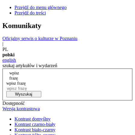
Przejdź do menu głównego
Przejdź do treści
Komunikaty
Oficjalny serwis o kulturze w Poznaniu
|
PL
polski
english
szukaj artykułów i wydarzeń
wpisz
frazę
wpisz frazę
Wyszukaj
Dostępność
Wersja kontrastowa
Kontrast domyślny
Kontrast czarno-biały
Kontrast biało-czarny