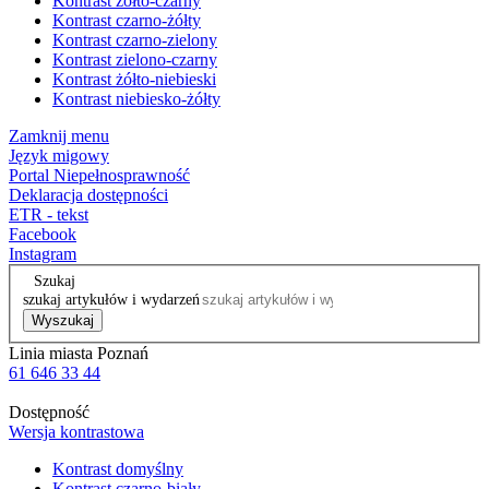
Kontrast żółto-czarny
Kontrast czarno-żółty
Kontrast czarno-zielony
Kontrast zielono-czarny
Kontrast żółto-niebieski
Kontrast niebiesko-żółty
Zamknij menu
Język migowy
Portal Niepełnosprawność
Deklaracja dostępności
ETR - tekst
Facebook
Instagram
Szukaj
szukaj artykułów i wydarzeń
Wyszukaj
Linia miasta Poznań
61 646 33 44
Dostępność
Wersja kontrastowa
Kontrast domyślny
Kontrast czarno-biały