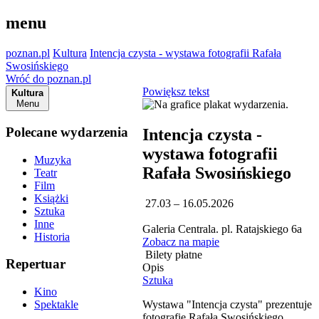
menu
poznan.pl
Kultura
Intencja czysta - wystawa fotografii Rafała
Swosińskiego
Wróć do poznan.pl
Powiększ tekst
Kultura
Menu
Polecane wydarzenia
Intencja czysta -
wystawa fotografii
Muzyka
Rafała Swosińskiego
Teatr
Film
Książki
27.03 – 16.05.2026
Sztuka
Inne
Galeria Centrala. pl. Ratajskiego 6a
Historia
Zobacz na mapie
Bilety płatne
Repertuar
Opis
Sztuka
Kino
Wystawa "Intencja czysta" prezentuje
Spektakle
fotografie Rafała Swosińskiego.