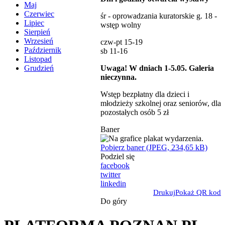
Maj
Czerwiec
śr - oprowadzania kuratorskie g. 18 -
Lipiec
wstęp wolny
Sierpień
Wrzesień
czw-pt 15-19
Październik
sb 11-16
Listopad
Uwaga! W dniach 1-5.05. Galeria
Grudzień
nieczynna.
Wstęp bezpłatny dla dzieci i
młodzieży szkolnej oraz seniorów, dla
pozostałych osób 5 zł
Baner
Pobierz baner (JPEG, 234,65 kB)
Podziel się
facebook
twitter
linkedin
Drukuj
Pokaż QR kod
Do góry