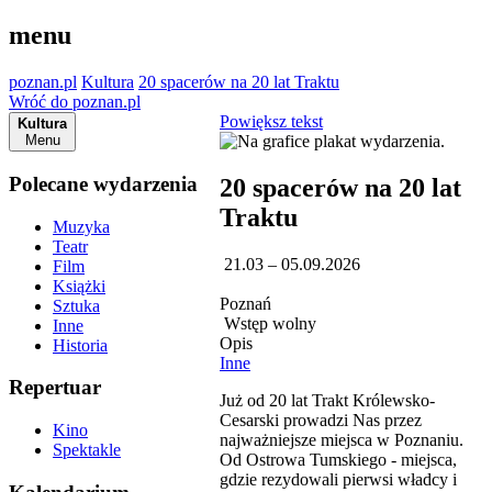
menu
poznan.pl
Kultura
20 spacerów na 20 lat Traktu
Wróć do poznan.pl
Powiększ tekst
Kultura
Menu
Polecane wydarzenia
20 spacerów na 20 lat
Traktu
Muzyka
Teatr
21.03 – 05.09.2026
Film
Książki
Poznań
Sztuka
Wstęp wolny
Inne
Opis
Historia
Inne
Repertuar
Już od 20 lat Trakt Królewsko-
Cesarski prowadzi Nas przez
Kino
najważniejsze miejsca w Poznaniu.
Spektakle
Od Ostrowa Tumskiego - miejsca,
gdzie rezydowali pierwsi władcy i