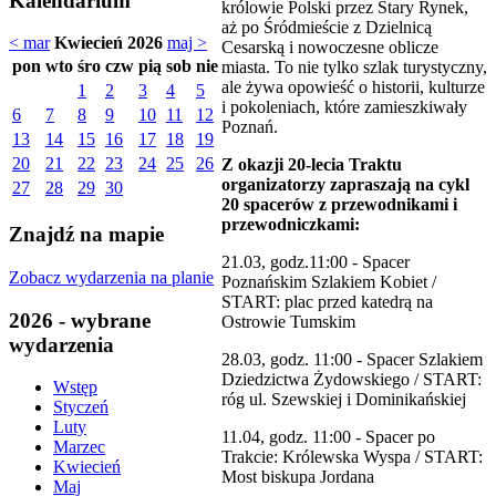
Kalendarium
królowie Polski przez Stary Rynek,
aż po Śródmieście z Dzielnicą
< mar
Kwiecień 2026
maj >
Cesarską i nowoczesne oblicze
pon
wto
śro
czw
pią
sob
nie
miasta. To nie tylko szlak turystyczny,
ale żywa opowieść o historii, kulturze
1
2
3
4
5
i pokoleniach, które zamieszkiwały
6
7
8
9
10
11
12
Poznań.
13
14
15
16
17
18
19
20
21
22
23
24
25
26
Z okazji 20-lecia Traktu
organizatorzy zapraszają na cykl
27
28
29
30
20 spacerów z przewodnikami i
przewodniczkami:
Znajdź na mapie
21.03, godz.11:00 - Spacer
Zobacz wydarzenia na planie
Poznańskim Szlakiem Kobiet /
START: plac przed katedrą na
2026 - wybrane
Ostrowie Tumskim
wydarzenia
28.03, godz. 11:00 - Spacer Szlakiem
Dziedzictwa Żydowskiego / START:
Wstęp
róg ul. Szewskiej i Dominikańskiej
Styczeń
Luty
11.04, godz. 11:00 - Spacer po
Marzec
Trakcie: Królewska Wyspa / START:
Kwiecień
Most biskupa Jordana
Maj