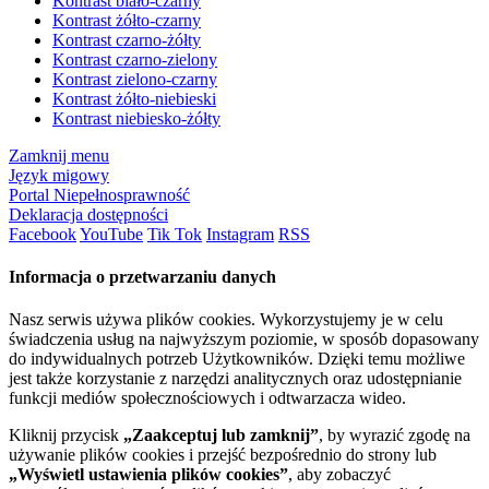
Kontrast biało-czarny
Kontrast żółto-czarny
Kontrast czarno-żółty
Kontrast czarno-zielony
Kontrast zielono-czarny
Kontrast żółto-niebieski
Kontrast niebiesko-żółty
Zamknij menu
Język migowy
Portal Niepełnosprawność
Deklaracja dostępności
Facebook
YouTube
Tik Tok
Instagram
RSS
Informacja o przetwarzaniu danych
Nasz serwis używa plików cookies. Wykorzystujemy je w celu
świadczenia usług na najwyższym poziomie, w sposób dopasowany
do indywidualnych potrzeb Użytkowników. Dzięki temu możliwe
jest także korzystanie z narzędzi analitycznych oraz udostępnianie
funkcji mediów społecznościowych i odtwarzacza wideo.
Kliknij przycisk
„Zaakceptuj lub zamknij”
, by wyrazić zgodę na
używanie plików cookies i przejść bezpośrednio do strony lub
„Wyświetl ustawienia plików cookies”
, aby zobaczyć