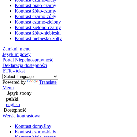
Kontrast biało-czarny
Kontrast żółto-czarny
Kontrast czarno-żółty
Kontrast czarno-zielony
Kontrast zielono-czarny
Kontrast żółto-niebieski
Kontrast niebiesko-żółty
Zamknij menu
Język migowy
Portal Niepełnosprawność
Deklaracja dostępności
ETR - tekst
Powered by
Translate
Menu
Język strony
polski
english
Dostępność
Wersja kontrastowa
Kontrast domyślny
Kontrast czarno-biały