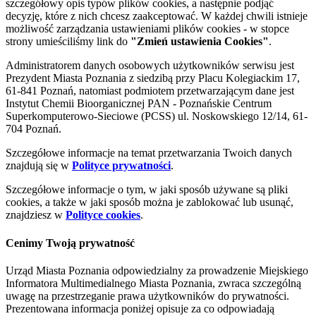
szczegółowy opis typów plików cookies, a następnie podjąć
decyzję, które z nich chcesz zaakceptować. W każdej chwili istnieje
możliwość zarządzania ustawieniami plików cookies - w stopce
strony umieściliśmy link do
"Zmień ustawienia Cookies"
.
Administratorem danych osobowych użytkowników serwisu jest
Prezydent Miasta Poznania z siedzibą przy Placu Kolegiackim 17,
61-841 Poznań, natomiast podmiotem przetwarzającym dane jest
Instytut Chemii Bioorganicznej PAN - Poznańskie Centrum
Superkomputerowo-Sieciowe (PCSS) ul. Noskowskiego 12/14, 61-
704 Poznań.
Szczegółowe informacje na temat przetwarzania Twoich danych
znajdują się w
Polityce prywatności
.
Szczegółowe informacje o tym, w jaki sposób używane są pliki
cookies, a także w jaki sposób można je zablokować lub usunąć,
znajdziesz w
Polityce cookies
.
Cenimy Twoją prywatność
Urząd Miasta Poznania odpowiedzialny za prowadzenie Miejskiego
Informatora Multimedialnego Miasta Poznania, zwraca szczególną
uwagę na przestrzeganie prawa użytkowników do prywatności.
Prezentowana informacja poniżej opisuje za co odpowiadają