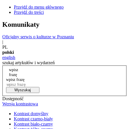
Przejdź do menu głównego
Przejdź do treści
Komunikaty
Oficjalny serwis o kulturze w Poznaniu
|
PL
polski
english
szukaj artykułów i wydarzeń
wpisz
frazę
wpisz frazę
Wyszukaj
Dostępność
Wersja kontrastowa
Kontrast domyślny
Kontrast czarno-biały
Kontrast biało-czarny