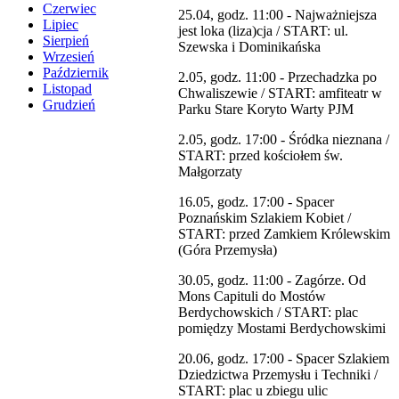
Czerwiec
25.04, godz. 11:00 - Najważniejsza
Lipiec
jest loka (liza)cja / START: ul.
Sierpień
Szewska i Dominikańska
Wrzesień
Październik
2.05, godz. 11:00 - Przechadzka po
Listopad
Chwaliszewie / START: amfiteatr w
Grudzień
Parku Stare Koryto Warty PJM
2.05, godz. 17:00 - Śródka nieznana /
START: przed kościołem św.
Małgorzaty
16.05, godz. 17:00 - Spacer
Poznańskim Szlakiem Kobiet /
START: przed Zamkiem Królewskim
(Góra Przemysła)
30.05, godz. 11:00 - Zagórze. Od
Mons Capituli do Mostów
Berdychowskich / START: plac
pomiędzy Mostami Berdychowskimi
20.06, godz. 17:00 - Spacer Szlakiem
Dziedzictwa Przemysłu i Techniki /
START: plac u zbiegu ulic