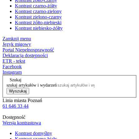
Kontrast żółto-czarny
Kontrast czarno-żółty
Kontrast czarno-zielony
Kontrast zielono-czarny
Kontrast żółto-niebieski
Kontrast niebiesko-żółty
Zamknij menu
Język migowy
Portal Niepełnosprawność
Deklaracja dostępności
ETR - tekst
Facebook
Instagram
Szukaj
szukaj artykułów i wydarzeń
Wyszukaj
Linia miasta Poznań
61 646 33 44
Dostępność
Wersja kontrastowa
Kontrast domyślny
Kontrast czarno-biały