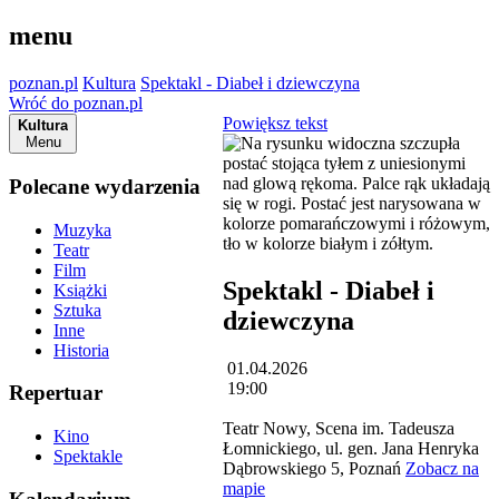
menu
poznan.pl
Kultura
Spektakl - Diabeł i dziewczyna
Wróć do poznan.pl
Powiększ tekst
Kultura
Menu
Polecane wydarzenia
Muzyka
Teatr
Film
Spektakl - Diabeł i
Książki
Sztuka
dziewczyna
Inne
Historia
01.04.2026
19:00
Repertuar
Teatr Nowy, Scena im. Tadeusza
Kino
Łomnickiego, ul. gen. Jana Henryka
Spektakle
Dąbrowskiego 5, Poznań
Zobacz na
mapie