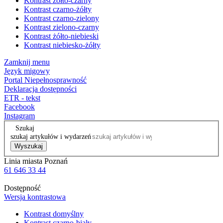
Kontrast żółto-czarny
Kontrast czarno-żółty
Kontrast czarno-zielony
Kontrast zielono-czarny
Kontrast żółto-niebieski
Kontrast niebiesko-żółty
Zamknij menu
Język migowy
Portal Niepełnosprawność
Deklaracja dostępności
ETR - tekst
Facebook
Instagram
Szukaj
szukaj artykułów i wydarzeń
Wyszukaj
Linia miasta Poznań
61 646 33 44
Dostępność
Wersja kontrastowa
Kontrast domyślny
Kontrast czarno-biały