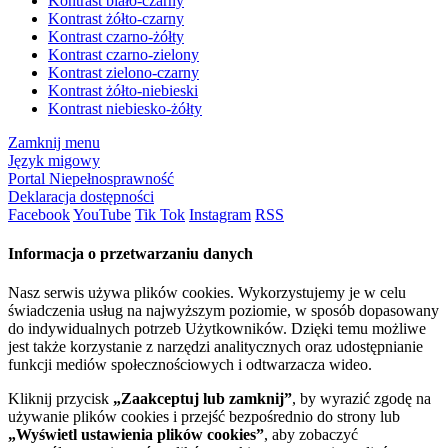
Kontrast biało-czarny
Kontrast żółto-czarny
Kontrast czarno-żółty
Kontrast czarno-zielony
Kontrast zielono-czarny
Kontrast żółto-niebieski
Kontrast niebiesko-żółty
Zamknij menu
Język migowy
Portal Niepełnosprawność
Deklaracja dostępności
Facebook
YouTube
Tik Tok
Instagram
RSS
Informacja o przetwarzaniu danych
Nasz serwis używa plików cookies. Wykorzystujemy je w celu
świadczenia usług na najwyższym poziomie, w sposób dopasowany
do indywidualnych potrzeb Użytkowników. Dzięki temu możliwe
jest także korzystanie z narzędzi analitycznych oraz udostępnianie
funkcji mediów społecznościowych i odtwarzacza wideo.
Kliknij przycisk
„Zaakceptuj lub zamknij”
, by wyrazić zgodę na
używanie plików cookies i przejść bezpośrednio do strony lub
„Wyświetl ustawienia plików cookies”
, aby zobaczyć