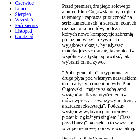
Czerwiec
Przed premierą drugiego solowego
Lipiec
albumu Piotr Cugowski uchyla rąbka
Sierpień
tajemnicy i zaprasza publiczność na
Wrzesień
serię kameralnych, a zarazem pełnych
Październik
rozmachu koncertów, podczas
Listopad
których nowe kompozycje zabrzmią
Grudzień
po raz pierwszy na żywo. To
wyjątkowa okazja, by usłyszeć
materiał jeszcze owiany tajemnicą i -
wspólnie z artystą - sprawdzić, jak
wybrzmi on na żywo.
"Próba generalna" przypomina, że
druga płyta pod własnym nazwiskiem
to dla artysty moment prawdy. Piotr
Cugowski - mający za sobą setki
występów i liczne wyróżnienia -
mówi wprost: "Towarzyszy mi trema,
a zarazem ekscytacja". Podczas
występów wybrzmią premierowe
piosenki z głośnym singlem "Cisza
przed burzą" na czele, a to wszystko
w zupełnie nowej oprawie wizualnej.
Przez lata Piotr Cugowski