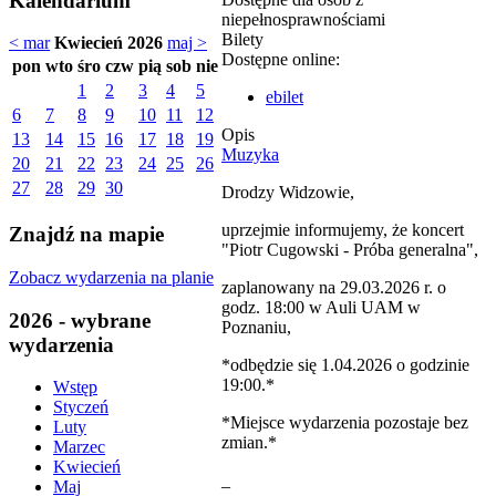
Kalendarium
niepełnosprawnościami
Bilety
< mar
Kwiecień 2026
maj >
Dostępne online:
pon
wto
śro
czw
pią
sob
nie
1
2
3
4
5
ebilet
6
7
8
9
10
11
12
Opis
13
14
15
16
17
18
19
Muzyka
20
21
22
23
24
25
26
27
28
29
30
Drodzy Widzowie,
uprzejmie informujemy, że koncert
Znajdź na mapie
"Piotr Cugowski - Próba generalna",
Zobacz wydarzenia na planie
zaplanowany na 29.03.2026 r. o
godz. 18:00 w Auli UAM w
2026 - wybrane
Poznaniu,
wydarzenia
*odbędzie się 1.04.2026 o godzinie
19:00.*
Wstęp
Styczeń
*Miejsce wydarzenia pozostaje bez
Luty
zmian.*
Marzec
Kwiecień
_
Maj