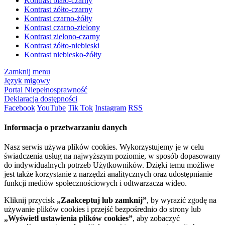
Kontrast biało-czarny
Kontrast żółto-czarny
Kontrast czarno-żółty
Kontrast czarno-zielony
Kontrast zielono-czarny
Kontrast żółto-niebieski
Kontrast niebiesko-żółty
Zamknij menu
Język migowy
Portal Niepełnosprawność
Deklaracja dostępności
Facebook
YouTube
Tik Tok
Instagram
RSS
Informacja o przetwarzaniu danych
Nasz serwis używa plików cookies. Wykorzystujemy je w celu
świadczenia usług na najwyższym poziomie, w sposób dopasowany
do indywidualnych potrzeb Użytkowników. Dzięki temu możliwe
jest także korzystanie z narzędzi analitycznych oraz udostępnianie
funkcji mediów społecznościowych i odtwarzacza wideo.
Kliknij przycisk
„Zaakceptuj lub zamknij”
, by wyrazić zgodę na
używanie plików cookies i przejść bezpośrednio do strony lub
„Wyświetl ustawienia plików cookies”
, aby zobaczyć