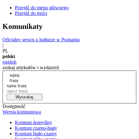
Przejdź do menu głównego
Przejdź do treści
Komunikaty
Oficjalny serwis o kulturze w Poznaniu
|
PL
polski
english
szukaj artykułów i wydarzeń
wpisz
frazę
wpisz frazę
Wyszukaj
Dostępność
Wersja kontrastowa
Kontrast domyślny
Kontrast czarno-biały
Kontrast biało-czarny