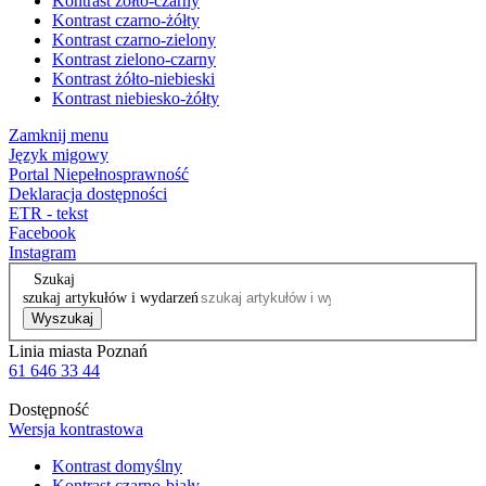
Kontrast żółto-czarny
Kontrast czarno-żółty
Kontrast czarno-zielony
Kontrast zielono-czarny
Kontrast żółto-niebieski
Kontrast niebiesko-żółty
Zamknij menu
Język migowy
Portal Niepełnosprawność
Deklaracja dostępności
ETR - tekst
Facebook
Instagram
Szukaj
szukaj artykułów i wydarzeń
Wyszukaj
Linia miasta Poznań
61 646 33 44
Dostępność
Wersja kontrastowa
Kontrast domyślny
Kontrast czarno-biały