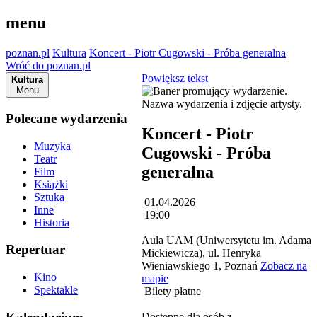
menu
poznan.pl
Kultura
Koncert - Piotr Cugowski - Próba generalna
Wróć do poznan.pl
Powiększ tekst
Kultura
Menu
Polecane wydarzenia
Koncert - Piotr
Muzyka
Cugowski - Próba
Teatr
generalna
Film
Książki
Sztuka
01.04.2026
Inne
19:00
Historia
Aula UAM (Uniwersytetu im. Adama
Repertuar
Mickiewicza), ul. Henryka
Wieniawskiego 1, Poznań
Zobacz na
Kino
mapie
Spektakle
Bilety płatne
Dostępne dla osób z