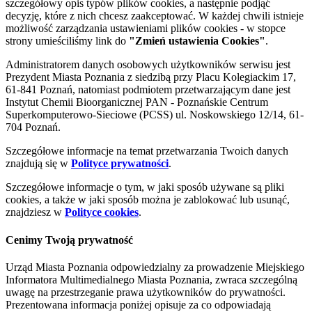
szczegółowy opis typów plików cookies, a następnie podjąć
decyzję, które z nich chcesz zaakceptować. W każdej chwili istnieje
możliwość zarządzania ustawieniami plików cookies - w stopce
strony umieściliśmy link do
"Zmień ustawienia Cookies"
.
Administratorem danych osobowych użytkowników serwisu jest
Prezydent Miasta Poznania z siedzibą przy Placu Kolegiackim 17,
61-841 Poznań, natomiast podmiotem przetwarzającym dane jest
Instytut Chemii Bioorganicznej PAN - Poznańskie Centrum
Superkomputerowo-Sieciowe (PCSS) ul. Noskowskiego 12/14, 61-
704 Poznań.
Szczegółowe informacje na temat przetwarzania Twoich danych
znajdują się w
Polityce prywatności
.
Szczegółowe informacje o tym, w jaki sposób używane są pliki
cookies, a także w jaki sposób można je zablokować lub usunąć,
znajdziesz w
Polityce cookies
.
Cenimy Twoją prywatność
Urząd Miasta Poznania odpowiedzialny za prowadzenie Miejskiego
Informatora Multimedialnego Miasta Poznania, zwraca szczególną
uwagę na przestrzeganie prawa użytkowników do prywatności.
Prezentowana informacja poniżej opisuje za co odpowiadają