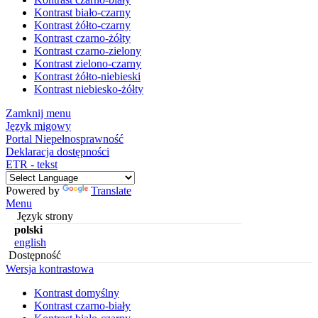
Kontrast biało-czarny
Kontrast żółto-czarny
Kontrast czarno-żółty
Kontrast czarno-zielony
Kontrast zielono-czarny
Kontrast żółto-niebieski
Kontrast niebiesko-żółty
Zamknij menu
Język migowy
Portal Niepełnosprawność
Deklaracja dostępności
ETR - tekst
Powered by
Translate
Menu
Język strony
polski
english
Dostępność
Wersja kontrastowa
Kontrast domyślny
Kontrast czarno-biały