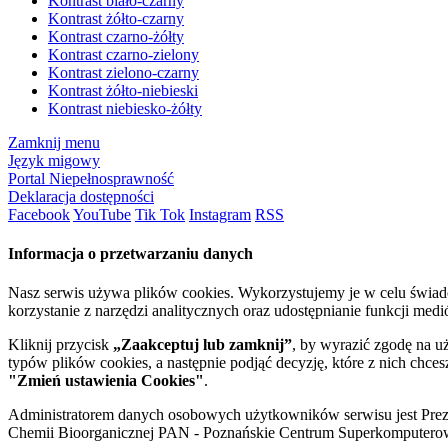
Kontrast biało-czarny
Kontrast żółto-czarny
Kontrast czarno-żółty
Kontrast czarno-zielony
Kontrast zielono-czarny
Kontrast żółto-niebieski
Kontrast niebiesko-żółty
Zamknij menu
Język migowy
Portal Niepełnosprawność
Deklaracja dostępności
Facebook
YouTube
Tik Tok
Instagram
RSS
Informacja o przetwarzaniu danych
Nasz serwis używa plików cookies. Wykorzystujemy je w celu świa
korzystanie z narzędzi analitycznych oraz udostępnianie funkcji me
Kliknij przycisk
„Zaakceptuj lub zamknij”
, by wyrazić zgodę na u
typów plików cookies, a następnie podjąć decyzję, które z nich chce
"Zmień ustawienia Cookies"
.
Administratorem danych osobowych użytkowników serwisu jest Prezyd
Chemii Bioorganicznej PAN - Poznańskie Centrum Superkomputerow