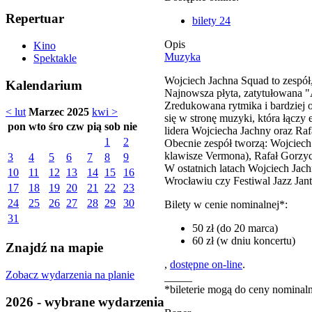
Repertuar
bilety 24
Opis
Kino
Muzyka
Spektakle
Wojciech Jachna Squad to zespół
Kalendarium
Najnowsza płyta, zatytułowana "A
Zredukowana rytmika i bardziej o
< lut
Marzec 2025
kwi >
się w stronę muzyki, która łączy
pon
wto
śro
czw
pią
sob
nie
lidera Wojciecha Jachny oraz Rafa
1
2
Obecnie zespół tworzą: Wojciech 
klawisze Vermona), Rafał Gorzyck
3
4
5
6
7
8
9
W ostatnich latach Wojciech Ja
10
11
12
13
14
15
16
Wrocławiu czy Festiwal Jazz Jan
17
18
19
20
21
22
23
24
25
26
27
28
29
30
Bilety w cenie nominalnej*:
31
50 zł (do 20 marca)
60 zł (w dniu koncertu)
Znajdź na mapie
,
dostępne on-line
.
Zobacz wydarzenia na planie
_____
*bileterie mogą do ceny nominaln
2026 - wybrane wydarzenia