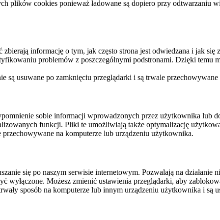
ych plików cookies ponieważ ładowane są dopiero przy odtwarzaniu wid
ierają informację o tym, jak często strona jest odwiedzana i jak się z 
ntyfikowaniu problemów z poszczególnymi podstronami. Dzięki temu mo
 nie są usuwane po zamknięciu przeglądarki i są trwale przechowywane
rzypomnienie sobie informacji wprowadzonych przez użytkownika lub 
nalizowanych funkcji. Pliki te umożliwiają także optymalizację użytko
ale przechowywane na komputerze lub urządzeniu użytkownika.
szanie się po naszym serwisie internetowym. Pozwalają na działanie ni
yć wyłączone. Możesz zmienić ustawienia przeglądarki, aby zablokować
trwały sposób na komputerze lub innym urządzeniu użytkownika i są u