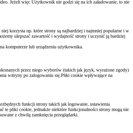
eo. Jeżeli więc Użytkownik nie godzi się na ich załadowanie, to nie
niej korzysta np. które strony są najbardziej i najmniej popularne i w
żemy ulepszać zawartość i wydajność strony i uczynić ją bardziej
 na komputerze lub urządzeniu użytkownika.
dokonanych przez niego wyborów (takich jak język, wyrażone zgody)
wania witryny po zalogowaniu się.Pliki cookie wpływające na
ezbędnych funkcji strony takich jak logowanie, ustawienia
 te pliki cookie, jednakże niektóre funkcjonalności strony mogą nie
suwane z chwilą zamknięcia przeglądarki.