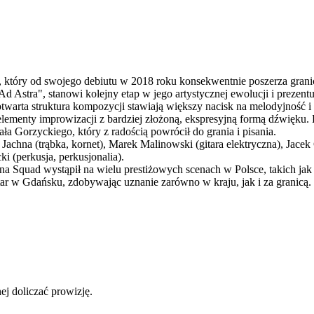
, który od swojego debiutu w 2018 roku konsekwentnie poszerza gra
d Astra", stanowi kolejny etap w jego artystycznej ewolucji i prezent
twarta struktura kompozycji stawiają większy nacisk na melodyjność i
 elementy improwizacji z bardziej złożoną, ekspresyjną formą dźwięku
ła Gorzyckiego, który z radością powrócił do grania i pisania.
Jachna (trąbka, kornet), Marek Malinowski (gitara elektryczna), Jacek
i (perkusja, perkusjonalia).
chna Squad wystąpił na wielu prestiżowych scenach w Polsce, takic
tar w Gdańsku, zdobywając uznanie zarówno w kraju, jak i za granicą.
ej doliczać prowizję.