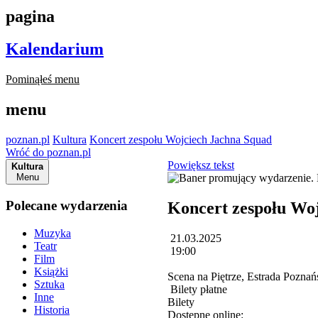
pagina
Kalendarium
Pominąłeś menu
menu
poznan.pl
Kultura
Koncert zespołu Wojciech Jachna Squad
Wróć do poznan.pl
Powiększ tekst
Kultura
Menu
Polecane wydarzenia
Koncert zespołu Wo
Muzyka
21.03.2025
Teatr
19:00
Film
Książki
Scena na Piętrze, Estrada Poznań
Sztuka
Bilety płatne
Inne
Bilety
Historia
Dostępne online: