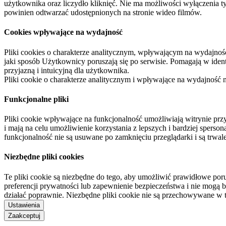
użytkownika oraz liczydło kliknięć. Nie ma możliwości wyłączenia t
powinien odtwarzać udostępnionych na stronie wideo filmów.
Cookies wpływające na wydajność
Pliki cookies o charakterze analitycznym, wpływającym na wydajność zb
jaki sposób Użytkownicy poruszają się po serwisie. Pomagają w ide
przyjazną i intuicyjną dla użytkownika.
Pliki cookie o charakterze analitycznym i wpływające na wydajność
Funkcjonalne pliki
Pliki cookie wpływające na funkcjonalność umożliwiają witrynie p
i mają na celu umożliwienie korzystania z lepszych i bardziej sperso
funkcjonalność nie są usuwane po zamknięciu przeglądarki i są trw
Niezbędne pliki cookies
Te pliki cookie są niezbędne do tego, aby umożliwić prawidłowe poru
preferencji prywatności lub zapewnienie bezpieczeństwa i nie mogą b
działać poprawnie. Niezbędne pliki cookie nie są przechowywane w 
Ustawienia
Zaakceptuj