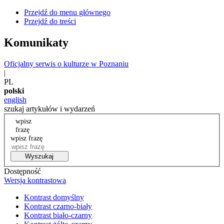
Przejdź do menu głównego
Przejdź do treści
Komunikaty
Oficjalny serwis o kulturze w Poznaniu
|
PL
polski
english
szukaj artykułów i wydarzeń
wpisz
frazę
wpisz frazę
Wyszukaj
Dostępność
Wersja kontrastowa
Kontrast domyślny
Kontrast czarno-biały
Kontrast biało-czarny