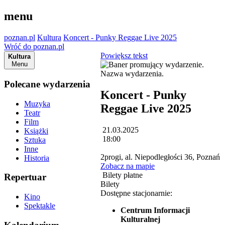
menu
poznan.pl
Kultura
Koncert - Punky Reggae Live 2025
Wróć do poznan.pl
Powiększ tekst
Kultura
Menu
Polecane wydarzenia
Koncert - Punky
Muzyka
Reggae Live 2025
Teatr
Film
21.03.2025
Książki
18:00
Sztuka
Inne
2progi, al. Niepodległości 36, Poznań
Historia
Zobacz na mapie
Bilety płatne
Repertuar
Bilety
Dostępne stacjonarnie:
Kino
Spektakle
Centrum Informacji
Kulturalnej