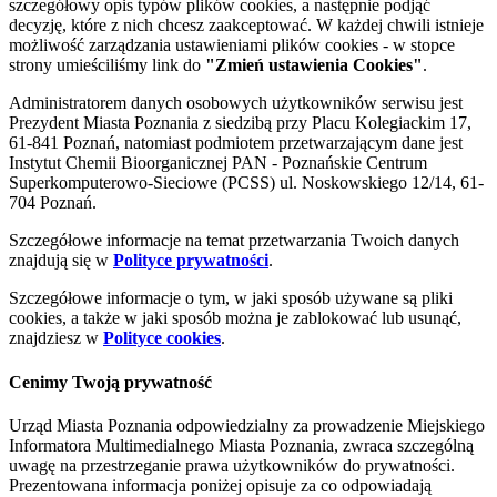
szczegółowy opis typów plików cookies, a następnie podjąć
decyzję, które z nich chcesz zaakceptować. W każdej chwili istnieje
możliwość zarządzania ustawieniami plików cookies - w stopce
strony umieściliśmy link do
"Zmień ustawienia Cookies"
.
Administratorem danych osobowych użytkowników serwisu jest
Prezydent Miasta Poznania z siedzibą przy Placu Kolegiackim 17,
61-841 Poznań, natomiast podmiotem przetwarzającym dane jest
Instytut Chemii Bioorganicznej PAN - Poznańskie Centrum
Superkomputerowo-Sieciowe (PCSS) ul. Noskowskiego 12/14, 61-
704 Poznań.
Szczegółowe informacje na temat przetwarzania Twoich danych
znajdują się w
Polityce prywatności
.
Szczegółowe informacje o tym, w jaki sposób używane są pliki
cookies, a także w jaki sposób można je zablokować lub usunąć,
znajdziesz w
Polityce cookies
.
Cenimy Twoją prywatność
Urząd Miasta Poznania odpowiedzialny za prowadzenie Miejskiego
Informatora Multimedialnego Miasta Poznania, zwraca szczególną
uwagę na przestrzeganie prawa użytkowników do prywatności.
Prezentowana informacja poniżej opisuje za co odpowiadają