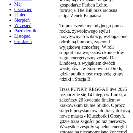
Maj
gospodarze Farben Lehre,
Czerwiec
formacja The Bill oraz radosna
Lipiec
ekipa Zenek Kupatasa.
Sierpień
Wrzesień
To połączenie melodyjnego punk-
Październik
rocka, żywiołowego stylu i
Listopad
pozytywnych wibracji, wzbogacone
Grudzień
odrobiną humoru, zapewni
wyjątkową atmosferę. W roli
supportu na większości koncertów
zagra energetyczny zespół De
Łindows, z wyjątkiem dwóch
występów - w Sosnowcu i Dukli,
gdzie publiczność rozgrzeją grupy
4dzikI i Stacja B.
Trasa PUNKY REGGAE live 2025
rozpocznie się 14 lutego w Łodzi, a
zakończy 26 kwietnia finałem w
krakowskim klubie Studio. Oprócz
stałych przystanków, do trasy dołączą
nowe miasta - Kluczbork i Gostyń,
gdzie trasa zagości po raz pierwszy.
Wszystkie zespoły są pełne energii i
gotowe na niezapomniane koncerty!