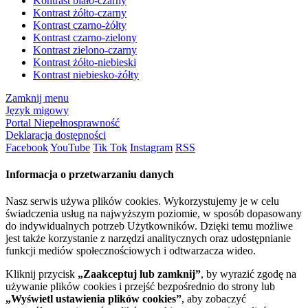
Kontrast biało-czarny
Kontrast żółto-czarny
Kontrast czarno-żółty
Kontrast czarno-zielony
Kontrast zielono-czarny
Kontrast żółto-niebieski
Kontrast niebiesko-żółty
Zamknij menu
Język migowy
Portal Niepełnosprawność
Deklaracja dostępności
Facebook
YouTube
Tik Tok
Instagram
RSS
Informacja o przetwarzaniu danych
Nasz serwis używa plików cookies. Wykorzystujemy je w celu
świadczenia usług na najwyższym poziomie, w sposób dopasowany
do indywidualnych potrzeb Użytkowników. Dzięki temu możliwe
jest także korzystanie z narzędzi analitycznych oraz udostępnianie
funkcji mediów społecznościowych i odtwarzacza wideo.
Kliknij przycisk
„Zaakceptuj lub zamknij”
, by wyrazić zgodę na
używanie plików cookies i przejść bezpośrednio do strony lub
„Wyświetl ustawienia plików cookies”
, aby zobaczyć