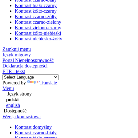
Kontrast biało-czarny
Kontrast żółto-czarny
Kontrast czarno-żółty
Kontrast czarno-zielony
Kontrast zielono-czarny
Kontrast żółto-niebieski
Kontrast niebiesko-żółty
Zamknij menu
Język migowy
Portal Niepełnosprawność
Deklaracja dostępności
ETR - tekst
Powered by
Translate
Menu
Język strony
polski
english
Dostępność
Wersja kontrastowa
Kontrast domyślny
Kontrast czarno-biały