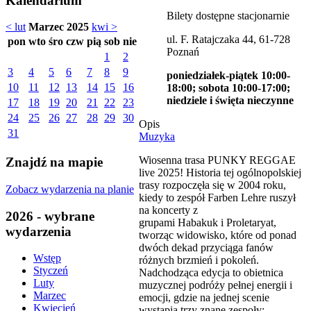
Kalendarium
Bilety dostępne stacjonarnie
< lut
Marzec 2025
kwi >
ul. F. Ratajczaka 44, 61-728
pon
wto
śro
czw
pią
sob
nie
Poznań
1
2
3
4
5
6
7
8
9
poniedziałek-piątek 10:00-
10
11
12
13
14
15
16
18:00; sobota 10:00-17:00;
niedziele i święta nieczynne
17
18
19
20
21
22
23
24
25
26
27
28
29
30
Opis
31
Muzyka
Wiosenna trasa PUNKY REGGAE
Znajdź na mapie
live 2025! Historia tej ogólnopolskiej
trasy rozpoczęła się w 2004 roku,
Zobacz wydarzenia na planie
kiedy to zespół Farben Lehre ruszył
na koncerty z
2026 - wybrane
grupami Habakuk i Proletaryat,
wydarzenia
tworząc widowisko, które od ponad
dwóch dekad przyciąga fanów
Wstęp
różnych brzmień i pokoleń.
Styczeń
Nadchodząca edycja to obietnica
Luty
muzycznej podróży pełnej energii i
Marzec
emocji, gdzie na jednej scenie
Kwiecień
wystąpią trzy znane zespoły: