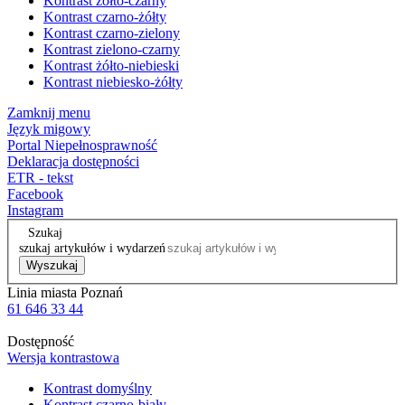
Kontrast żółto-czarny
Kontrast czarno-żółty
Kontrast czarno-zielony
Kontrast zielono-czarny
Kontrast żółto-niebieski
Kontrast niebiesko-żółty
Zamknij menu
Język migowy
Portal Niepełnosprawność
Deklaracja dostępności
ETR - tekst
Facebook
Instagram
Szukaj
szukaj artykułów i wydarzeń
Wyszukaj
Linia miasta Poznań
61 646 33 44
Dostępność
Wersja kontrastowa
Kontrast domyślny
Kontrast czarno-biały