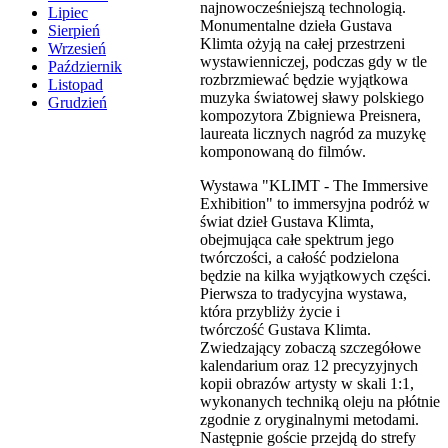
najnowocześniejszą technologią.
Lipiec
Monumentalne dzieła Gustava
Sierpień
Klimta ożyją na całej przestrzeni
Wrzesień
wystawienniczej, podczas gdy w tle
Październik
rozbrzmiewać będzie wyjątkowa
Listopad
muzyka światowej sławy polskiego
Grudzień
kompozytora Zbigniewa Preisnera,
laureata licznych nagród za muzykę
komponowaną do filmów.
Wystawa "KLIMT - The Immersive
Exhibition" to immersyjna podróż w
świat dzieł Gustava Klimta,
obejmująca całe spektrum jego
twórczości, a całość podzielona
będzie na kilka wyjątkowych części.
Pierwsza to tradycyjna wystawa,
która przybliży życie i
twórczość Gustava Klimta.
Zwiedzający zobaczą szczegółowe
kalendarium oraz 12 precyzyjnych
kopii obrazów artysty w skali 1:1,
wykonanych techniką oleju na płótnie
zgodnie z oryginalnymi metodami.
Następnie goście przejdą do strefy