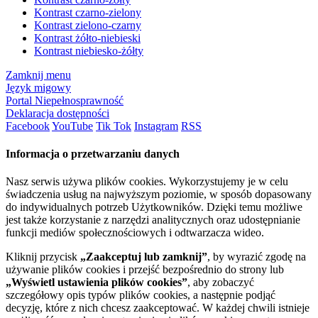
Kontrast czarno-zielony
Kontrast zielono-czarny
Kontrast żółto-niebieski
Kontrast niebiesko-żółty
Zamknij menu
Język migowy
Portal Niepełnosprawność
Deklaracja dostępności
Facebook
YouTube
Tik Tok
Instagram
RSS
Informacja o przetwarzaniu danych
Nasz serwis używa plików cookies. Wykorzystujemy je w celu
świadczenia usług na najwyższym poziomie, w sposób dopasowany
do indywidualnych potrzeb Użytkowników. Dzięki temu możliwe
jest także korzystanie z narzędzi analitycznych oraz udostępnianie
funkcji mediów społecznościowych i odtwarzacza wideo.
Kliknij przycisk
„Zaakceptuj lub zamknij”
, by wyrazić zgodę na
używanie plików cookies i przejść bezpośrednio do strony lub
„Wyświetl ustawienia plików cookies”
, aby zobaczyć
szczegółowy opis typów plików cookies, a następnie podjąć
decyzję, które z nich chcesz zaakceptować. W każdej chwili istnieje