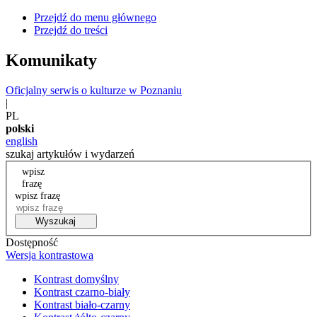
Przejdź do menu głównego
Przejdź do treści
Komunikaty
Oficjalny serwis o kulturze w Poznaniu
|
PL
polski
english
szukaj artykułów i wydarzeń
wpisz
frazę
wpisz frazę
Wyszukaj
Dostępność
Wersja kontrastowa
Kontrast domyślny
Kontrast czarno-biały
Kontrast biało-czarny