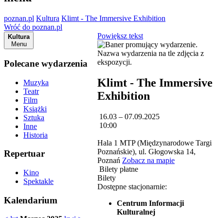
poznan.pl
Kultura
Klimt - The Immersive Exhibition
Wróć do poznan.pl
Powiększ tekst
Kultura
Menu
Polecane wydarzenia
Klimt - The Immersive
Muzyka
Teatr
Exhibition
Film
Książki
16.03 – 07.09.2025
Sztuka
10:00
Inne
Historia
Hala 1 MTP (Międzynarodowe Targi
Poznańskie), ul. Głogowska 14,
Repertuar
Poznań
Zobacz na mapie
Bilety płatne
Kino
Bilety
Spektakle
Dostępne stacjonarnie:
Kalendarium
Centrum Informacji
Kulturalnej