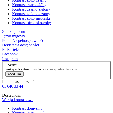
Kontrast żółto-czarny
Kontrast czarno-żółty
Kontrast czarno-zielony
Kontrast zielono-czarny
Kontrast żółto-niebieski
Kontrast niebiesko-żółty
Zamknij menu
Język migowy
Portal Niepełnosprawność
Deklaracja dostępności
ETR - tekst
Facebook
Instagram
Szukaj
szukaj artykułów i wydarzeń
Wyszukaj
Linia miasta Poznań
61 646 33 44
Dostępność
Wersja kontrastowa
Kontrast domyślny
Kontrast czarno-biały