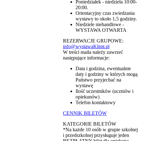
Poniedziałek - niedziela 10:00-
20:00.
Orientacyjny czas zwiedzania
wystawy to około 1,5 godziny.
Niedziele niehandlowe -
WYSTAWA OTWARTA
REZERWACJE GRUPOWE:
info@wystawaKlimt.pl
W treści maila należy zawrzeć
następujące informacje:
Data i godzina, ewentualnie
daty i godziny w których mogą
Państwo przyjechać na
wystawę
Ilość uczestników (uczniów i
opiekunów)
Telefon kontaktowy
CENNIK BILETÓW
KATEGORIE BILETÓW
*Na każde 10 osób w grupie szkolnej
i przedszkolnej przysługuje jeden
BEZPŁATNY bilet dla opiekuna.