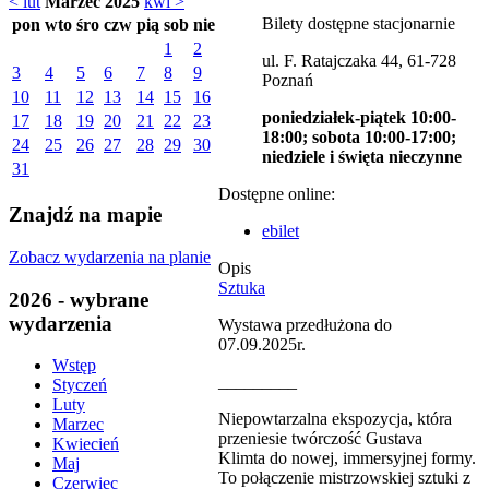
< lut
Marzec 2025
kwi >
Bilety dostępne stacjonarnie
pon
wto
śro
czw
pią
sob
nie
1
2
ul. F. Ratajczaka 44, 61-728
3
4
5
6
7
8
9
Poznań
10
11
12
13
14
15
16
poniedziałek-piątek 10:00-
17
18
19
20
21
22
23
18:00; sobota 10:00-17:00;
24
25
26
27
28
29
30
niedziele i święta nieczynne
31
Dostępne online:
Znajdź na mapie
ebilet
Zobacz wydarzenia na planie
Opis
Sztuka
2026 - wybrane
wydarzenia
Wystawa przedłużona do
07.09.2025r.
Wstęp
_________
Styczeń
Luty
Niepowtarzalna ekspozycja, która
Marzec
przeniesie twórczość Gustava
Kwiecień
Klimta do nowej, immersyjnej formy.
Maj
To połączenie mistrzowskiej sztuki z
Czerwiec