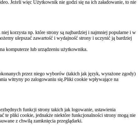
eo. Jeżeli więc Użytkownik nie godzi się na ich załadowanie, to nie
niej korzysta np. które strony są najbardziej i najmniej popularne i w
żemy ulepszać zawartość i wydajność strony i uczynić ją bardziej
 na komputerze lub urządzeniu użytkownika.
dokonanych przez niego wyborów (takich jak język, wyrażone zgody)
wania witryny po zalogowaniu się.Pliki cookie wpływające na
ezbędnych funkcji strony takich jak logowanie, ustawienia
 te pliki cookie, jednakże niektóre funkcjonalności strony mogą nie
suwane z chwilą zamknięcia przeglądarki.