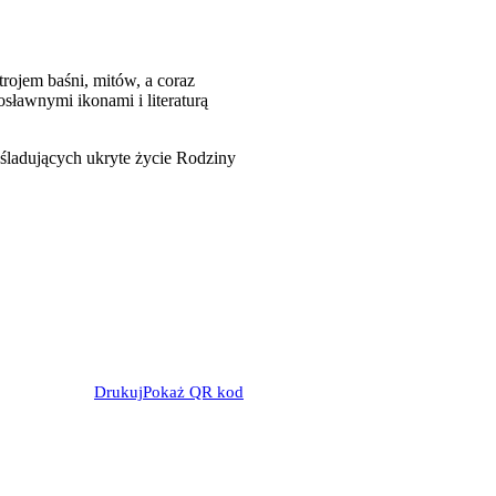
trojem baśni, mitów, a coraz
osławnymi ikonami i literaturą
aśladujących ukryte życie Rodziny
Drukuj
Pokaż QR kod