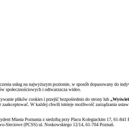
dczenia usług na najwyższym poziomie, w sposób dopasowany do indy
diów społecznościowych i odtwarzacza wideo.
żywanie plików cookies i przejść bezpośrednio do strony lub
„Wyświetl
sz zaakceptować. W każdej chwili istnieje możliwość zarządzania ustaw
ent Miasta Poznania z siedzibą przy Placu Kolegiackim 17, 61-841 P
o-Sieciowe (PCSS) ul. Noskowskiego 12/14, 61-704 Poznań.