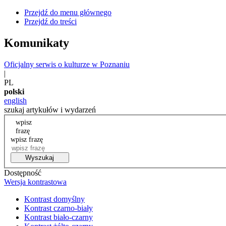
Przejdź do menu głównego
Przejdź do treści
Komunikaty
Oficjalny serwis o kulturze w Poznaniu
|
PL
polski
english
szukaj artykułów i wydarzeń
wpisz
frazę
wpisz frazę
Wyszukaj
Dostępność
Wersja kontrastowa
Kontrast domyślny
Kontrast czarno-biały
Kontrast biało-czarny