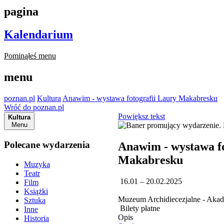
pagina
Kalendarium
Pominąłeś menu
menu
poznan.pl
Kultura
Anawim - wystawa fotografii Laury Makabresku
Wróć do poznan.pl
Powiększ tekst
Kultura
Menu
Polecane wydarzenia
Anawim - wystawa fo
Makabresku
Muzyka
Teatr
16.01 – 20.02.2025
Film
Książki
Muzeum Archidiecezjalne - Akade
Sztuka
Bilety płatne
Inne
Opis
Historia