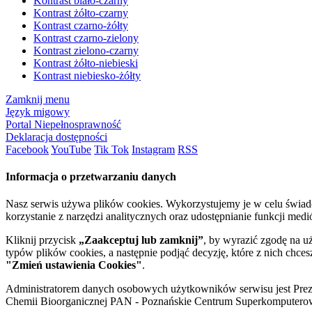
Kontrast biało-czarny
Kontrast żółto-czarny
Kontrast czarno-żółty
Kontrast czarno-zielony
Kontrast zielono-czarny
Kontrast żółto-niebieski
Kontrast niebiesko-żółty
Zamknij menu
Język migowy
Portal Niepełnosprawność
Deklaracja dostępności
Facebook
YouTube
Tik Tok
Instagram
RSS
Informacja o przetwarzaniu danych
Nasz serwis używa plików cookies. Wykorzystujemy je w celu świa
korzystanie z narzędzi analitycznych oraz udostępnianie funkcji me
Kliknij przycisk
„Zaakceptuj lub zamknij”
, by wyrazić zgodę na u
typów plików cookies, a następnie podjąć decyzję, które z nich chce
"Zmień ustawienia Cookies"
.
Administratorem danych osobowych użytkowników serwisu jest Prezyd
Chemii Bioorganicznej PAN - Poznańskie Centrum Superkomputerow