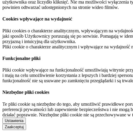
użytkownika oraz liczydło kliknięć. Nie ma możliwości wyłączenia t
powinien odtwarzać udostępnionych na stronie wideo filmów.
Cookies wpływające na wydajność
Pliki cookies o charakterze analitycznym, wpływającym na wydajność zb
jaki sposób Użytkownicy poruszają się po serwisie. Pomagają w ide
przyjazną i intuicyjną dla użytkownika.
Pliki cookie o charakterze analitycznym i wpływające na wydajność
Funkcjonalne pliki
Pliki cookie wpływające na funkcjonalność umożliwiają witrynie p
i mają na celu umożliwienie korzystania z lepszych i bardziej sperso
funkcjonalność nie są usuwane po zamknięciu przeglądarki i są trw
Niezbędne pliki cookies
Te pliki cookie są niezbędne do tego, aby umożliwić prawidłowe poru
preferencji prywatności lub zapewnienie bezpieczeństwa i nie mogą b
działać poprawnie. Niezbędne pliki cookie nie są przechowywane w 
Ustawienia
Zaakceptuj