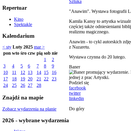
Sztuka
Repertuar
"Anawim". Wystawa fotografii L
Kino
Kamila Kansy to artystka wizualn
Spektakle
częściej także odniesieniami bibl
realizmu magicznego.
Kalendarium
Anawim - to cykl autorskich zdję
z Nazaretu.
< sty
Luty 2025
mar >
pon
wto
śro
czw
pią
sob
nie
Wystawa czynna do 20 lutego.
1
2
3
4
5
6
7
8
9
Baner
10
11
12
13
14
15
16
17
18
19
20
21
22
23
Podziel się
24
25
26
27
28
facebook
twitter
Znajdź na mapie
linkedin
Do góry
Zobacz wydarzenia na planie
2026 - wybrane wydarzenia