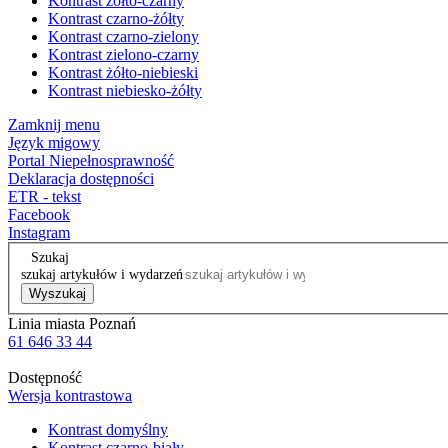
Kontrast żółto-czarny
Kontrast czarno-żółty
Kontrast czarno-zielony
Kontrast zielono-czarny
Kontrast żółto-niebieski
Kontrast niebiesko-żółty
Zamknij menu
Język migowy
Portal Niepełnosprawność
Deklaracja dostępności
ETR - tekst
Facebook
Instagram
Szukaj
szukaj artykułów i wydarzeń
Wyszukaj
Linia miasta Poznań
61 646 33 44
Dostępność
Wersja kontrastowa
Kontrast domyślny
Kontrast czarno-biały