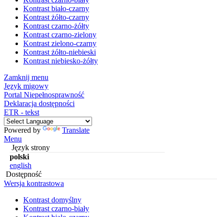
Kontrast biało-czarny
Kontrast żółto-czarny
Kontrast czarno-żółty
Kontrast czarno-zielony
Kontrast zielono-czarny
Kontrast żółto-niebieski
Kontrast niebiesko-żółty
Zamknij menu
Język migowy
Portal Niepełnosprawność
Deklaracja dostępności
ETR - tekst
Powered by
Translate
Menu
Język strony
polski
english
Dostępność
Wersja kontrastowa
Kontrast domyślny
Kontrast czarno-biały