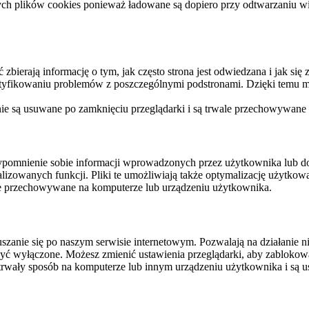
ych plików cookies ponieważ ładowane są dopiero przy odtwarzaniu wid
ierają informację o tym, jak często strona jest odwiedzana i jak się z 
ntyfikowaniu problemów z poszczególnymi podstronami. Dzięki temu mo
 nie są usuwane po zamknięciu przeglądarki i są trwale przechowywane
rzypomnienie sobie informacji wprowadzonych przez użytkownika lub 
nalizowanych funkcji. Pliki te umożliwiają także optymalizację użytko
ale przechowywane na komputerze lub urządzeniu użytkownika.
szanie się po naszym serwisie internetowym. Pozwalają na działanie ni
yć wyłączone. Możesz zmienić ustawienia przeglądarki, aby zablokować
trwały sposób na komputerze lub innym urządzeniu użytkownika i są u